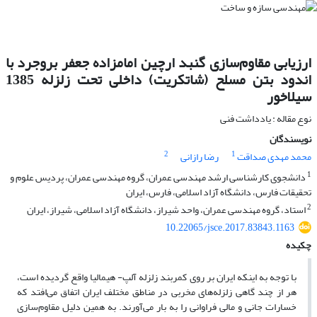
ارزیابی مقاوم‌سازی گنبد ارچین امامزاده جعفر بروجرد با
اندود بتن مسلح (شاتکریت) داخلی تحت زلزله 1385
سیلاخور
نوع مقاله : یادداشت فنی
نویسندگان
2
1
محمد مهدی صداقت
رضا رازانی
1
دانشجوی کارشناسی ارشد مهندسی عمران، گروه مهندسی عمران، پردیس علوم و
تحقیقات فارس، دانشگاه آزاد اسلامی، فارس، ایران
2
استاد، گروه مهندسی عمران، واحد شیراز، دانشگاه آزاد اسلامی، شیراز، ایران
10.22065/jsce.2017.83843.1163
چکیده
با توجه به اینکه ایران بر روی کمربند زلزله آلپ- هیمالیا واقع گردیده است،
هر از چند گاهی زلزله‌های مخربی در مناطق مختلف ایران اتفاق می‌افتد که
خسارات جانی و مالی فراوانی را به بار می‌آورند. به همین دلیل مقاوم‌سازی