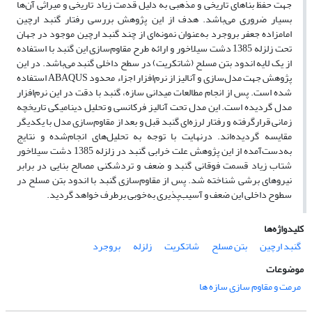
جهت حفظ بناهای تاریخی و مذهبی به دلیل قدمت زیاد تاریخی و میراثی آن‌ها
بسیار ضروری می‌باشد. هدف از این پژوهش بررسی رفتار گنبد ارچین
امامزاده جعفر بروجرد به‌عنوان نمونه‌ای از چند گنبد ارچین موجود در جهان
تحت زلزله 1385 دشت سیلاخور و ارائه طرح مقاوم‌سازی این گنبد با استفاده
از یک لایه اندود بتن مسلح (شاتکریت) در سطح داخلی گنبد می‌باشد. در این
پژوهش جهت مدل‌سازی و آنالیز از نرم‌افزار اجزاء محدود ABAQUS استفاده
‌شده است. پس از انجام مطالعات میدانی سازه، گنبد با دقت در این نرم‌افزار
مدل گردیده است. این مدل تحت آنالیز فرکانسی و تحلیل دینامیکی تاریخچه
زمانی قرارگرفته و رفتار لرزه‌ای گنبد قبل و بعد از مقاوم‌سازی مدل با یکدیگر
مقایسه گردیده‌اند. درنهایت با توجه به تحلیل‌های انجام‌شده و نتایج
به‌دست‌آمده از این پژوهش علت خرابی گنبد در زلزله 1385 دشت سیلاخور
شتاب زیاد قسمت فوقانی گنبد و ضعف و تردشکنی مصالح بنایی در برابر
نیروهای برشی شناخته شد. پس از مقاوم‌سازی گنبد با اندود بتن مسلح در
سطوح داخلی این ضعف و آسیب‌پذیری به‌خوبی برطرف خواهد گردید.
کلیدواژه‌ها
گنبد ارچین
بتن مسلح
شاتکریت
زلزله
بروجرد
موضوعات
مرمت و مقاوم سازی سازه ها