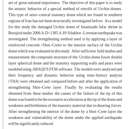
are of great national importance. The objective of this paper is to study
the seismic behavior of a special method of retrofit of Urchin domes.
This type of semi-conical masonry dome which are found in southern
regions of Iran has not been structurally investigated before. As a model
for this study the damaged Urchin dome of Imamzade Jafar shrine in
Borujird under 2006 A.D (1385 A.H) Silakhor-Lorestan earthquake was
investigated. The strengthening method used is by applying a layer of
reinforced concrete (Shot-Crete) to the interior surface of the Urchin
dome which was evaluated in this study. After sufficient field studies and
measurement, the composite structure of the: Urchin dome, lower double
layer spherical dome and the masonry supporting walls and pears were
modeled using ABAQUS FEM software. The models were analysed and
their frequency and dynamic behavior using time-history analysis
(THA) were obtained and compared before and after the application of
strengthening Shot-Crete layer. Finally by evaluating the results
obtained from these studies, the causes of the failure of the tip of this
dome was found to be the excessive acceleration at the tip of the dome and
weakness and brittleness of the masonry material due to shearing forces.
After strengthening the interior of the dome by a Shot-Crete layer the
weakness and vulnerability of the dome under the applied earthquake
will be significantly reduced.