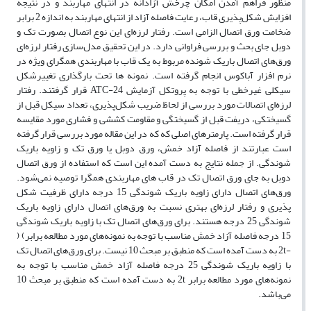
منظور فراهم آمدن امکان چرخش آزادانه در انتهای مهاربند و در نتیجه
افزایش شکل‌پذیری قاب، رعایت فاصله آزاد از انتهای مهاربند به اندازه 2 برابر
ضخامت ورق اتصال الزامی است. رفتار لرزه‌ای این نوع اتصال بصورت تک و
دوبل جای بحث و بررسی فراوانی دارد. در این تحقیق مدل‌سازی رفتار لرزه‌ای
ورق‌های اتصال باریک شونده مربوط به یک قاب با مهاربندی همگرای ویژه در
نرم افزار آباکوس انجام گرفته است. نمونه ها تحت بارگذاری تغییرشکل
سیکلی غیرخطی با توجه به پروتکل آزمایش ATC-24 قرار گرفتند. رفتار
لرزه‌ای اتصالات مورد بررسی از لحاظ ضریب شکل‌پذیری، تعداد سیکل قبل از
گسیختکی، دریفت قبل از گسیختگی و مقاومت کششی و فشاری مورد مقایسه
قرار گرفته است. پارمترهای اصلی که که در این مقاله مورد بررسی قرار گرفته
است عبارتند از فاصله آزاد خمش، ورق دوبل یا ورق تک و زاویه باریک
شوندگی. از جمله نتایج به دست آمده این است که استفاده از ورق اتصال
دوبل به جای ورق اتصال تک در قاب های مهاربندی همگرا توصیه نمی‌شود.
ورق‌های اتصال دارای زاویه باریک شوندگی 15 درجه دارای ظرفیت شکل
پذیری و رفتار لرزه‌ای بهتری نسبت به ورق‌های اتصال دارای زاویه باریک
شوندگی 25 درجه هستند. برای ورق‌های اتصال تک با زاویه باریک شوندگی
15 درجه فاصله آزاد خمش مناسب با توجه به نمونه‌های مورد مطالعه برابر) (
-2t به دست آمده است که منطبق بر مبحث 10 نیست. برای ورق‌های اتصال تک
با زاویه باریک شوندگی 25 درجه فاصله آزاد خمش مناسب با توجه به
نمونه‌های مورد مطالعه برابر 2t به دست آمده است که منطبق بر مبحث 10
می‌باشد.