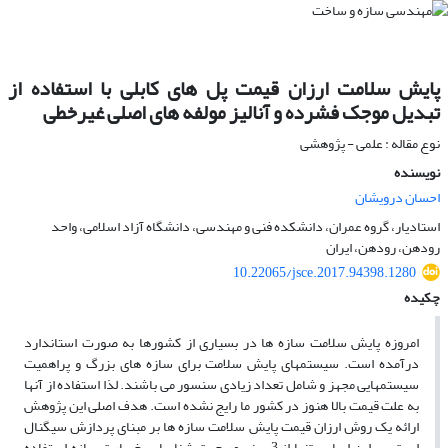
پایش سلامت ارزان قیمت پل های کابلی با استفاده از
تبدیل موجک فشرده و آنالیز مولفه های اصلی غیرخطی
نوع مقاله : علمی - پژوهشی
نویسنده
احسان درویشان
استادیار، گروه عمران، دانشکده فنی و مهندسی، دانشگاه آزاد اسلامی، واحد
رودهن، رودهن، ایران
10.22065/jsce.2017.94398.1280
چکیده
امروزه پایش سلامت سازه ها در بسیاری از کشورها به صورت استاندارد
درآمده است. سیستمهای پایش سلامت برای سازه های بزرگ و پراهمیت
سیستمهایی مجهز و شامل تعداد زیادی سنسور می باشند. لذا استفاده از آنها
به علت قیمت بالا هنوز در کشور ما رایج نشده است. هدف اصلی این پژوهش
ارائه یک روش ارزان قیمت پایش سلامت سازه ها بر مبنای پردازش سیگنال
است. بر این اساس تنها از 3 سنسور جهت شناسایی خسارت سازه استفاده