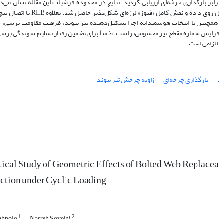
 جدید تولید و در برابر بارگذاری چرخه‌ای ارزیابی گردید. نتایج در محدوده فرضیات این مقاله نشان می
پیوند برشی افقی تعویض‌پذیر با اتصال جان، تسلیم برشی کامل روی داده و نقش کامل «فیوز» لرزه‌ا
 همچنین با انتخاب هوشمندانه اجزا تشکیل‌دهنده تیر پیوند، ظرفیت مقاومت برشی، 
ر افزایش شماره مقطع تیر محسوس‌تر است. ضمناً برای تضمین رفتار تسلیم شوندگی برش
بارگذاری چرخه‌ای
زاویه چرخش تیر پیوند
ical Study of Geometric Effects of Bolted Web Replacea
ction under Cyclic Loading
1
2
ahpolo
Nasreh Soveini