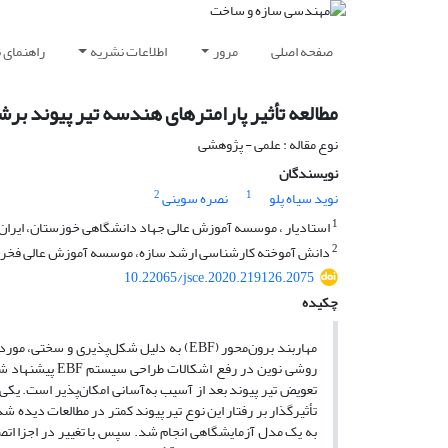
صفحه اصلی
مرور
اطلاعات نشریه
راهنمای 
مطالعه تأثیر پارامترهای هندسه تیر پیوند برش
نوع مقاله : علمی - پژوهشی
نویسندگان
2
1
نوید سیاه پلو
نصره سوینی
1
استادیار ، موسسه آموزش عالی جهاد دانشگاهی خوزستان، ایران
2
دانش آموخته کارشناسی ارشد سازه، موسسه آموزش عالی فخر ر
10.22065/jsce.2020.219126.2075
چکیده
روشی نوین در رف
تأثیرگذار بر رفتار این نوع تیر پیوند کمتر در مطالعات دیده
به یک مدل آزمایشگاهی انجام شد. سپس با تغییر در اجزا اتصال