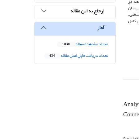
‌دهد در
ی شکل‌پذیر حاصل شد. بعلاوه RLB با اتصال پیچی جان
ارجاع به این مقاله
سختی،
ی کامل
آمار
تعداد مشاهده مقاله
1,030
تعداد دریافت فایل اصل مقاله
434
Analyt
Conne
Navid Si