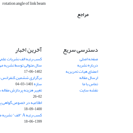
rotation angle of link beam
مراجع
دسترسی سریع
آخرین اخبار
صفحه اصلی
کسب رتبه الف نشریات علمی
درباره نشریه
سال متوالی توسط نشریه م
اعضای هیات تحریریه
1402-06-17
ارسال مقاله
برگزاری ششمین کنفرانس بی
تماس با ما
سازه
1401-03-04
نقشه سایت
تغییر هزینه پردازش مقاله 
02-26
اطلاعیه در خصوص گواهی پ
1400-09-18
کسب رتبه A "الف" نشریه مهندسی سازه و ساخت
1399-06-18