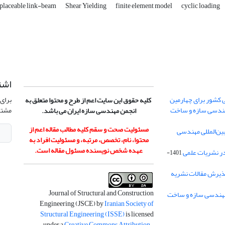
eplaceable link-beam
Shear Yielding
finite element model
cyclic loading
اشت
 کشور برای چهارمین
برای 
کلیه حقوق این سایت اعم از طرح و محتوا متعلق به
هندسی سازه و ساخت
مشتر
انجمن مهندسی سازه ایران می باشد.
مسئولیت صحت و سقم کلیه مطالب مقاله اعم از
ن‌المللی مهندسی
محتوا، نام، تخصص، مرتبه، و مسئولیت افراد به
عهده شخص نویسنده مسئول مقاله است.
در نشریات علمی
1401-
ذیرش مقالات نشریه
Journal of Structural and Construction
Engineering (JSCE) by
Iranian Society of
Structural Engineering (ISSE)
is licensed
under a
Creative Commons Attribution-