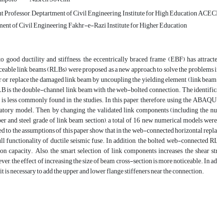
t Professor, Deptartment of Civil Engineering, Institute for High Education ACECR
ent of Civil Engineering, Fakhr-e-Razi Institute for Higher Education
o good ductility and stiffness, the eccentrically braced frame (EBF) has attracte
ceable link beams (RLBs) were proposed as a new approach to solve the problems i
r or replace the damaged link beam by uncoupling the yielding element (link bea
B is the double-channel link beam with the web-bolted connection. The identificati
is less commonly found in the studies. In this paper, therefore, using the ABAQUS
atory model. Then, by changing the validated link components (including the num
r and steel grade of link beam section), a total of 16 new numerical models were
ed to the assumptions of this paper show that in the web-connected horizontal replac
ull functionality of ductile seismic fuse. In addition, the bolted, web-connected
ion capacity. Also, the smart selection of link components increases the shear str
er, the effect of increasing the size of beam cross-section is more noticeable. In add
it is necessary to add the upper and lower flange stiffeners near the connection.