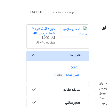
ورود به سامانه
ENGLISH
ای
دوره 8، شماره 9 -
شماره پیاپی 48
آذر 1400
صفحه
31-48
فایل ها
XML
اصل مقاله
3 M
ل‌پذیری و سختی، موردتوجه آیین‌نامه‌های طراحی لرزه‌ای است. اخیراً به‌کارگیری تیر پیوند قابل تعویض RLB به‌عنوان
 ترمیم و
سابقه مقاله
 مطالعه عوامل
ی نسبت
هم رسانی
 فولاد