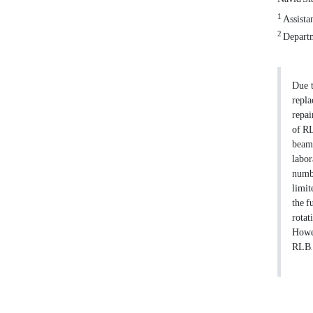
1
Assistan
2
Departm
Due t
repla
repai
of RL
beam 
labor
numbe
limit
the f
rotat
Howev
RLB, 