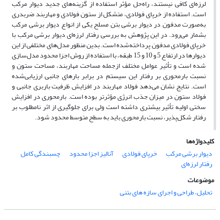
لرزه‌ای کافی نیستند، راه‌حل مؤثر استفاده از گزینه‌های جدید دیوار مرکب
است. استفاده از خرپای فولادی، متشکل از ستون فولادی و مهاربند ضربدری
به‌صورت مدفون در دیوار برشی بتن مسلح یکی از انواع دیوار برشی مرکب
بشمار می‌رود. در این پژوهش به بررسی رفتار لرزه‌ای دیوار برشی مرکب با
خرپای فولادی مدفون پرداخته‌شده است. بدین منظور مدل‌های مختلفی از این
دیوارها در ارتفاع 5 و 10 و 15 طبقه، با استفاده از روش اجزا محدود مدل‌سازی
شده است و تأثیر عوامل مختلف ازجمله مساحت مهاربند، مساحت ستون و
نسبت بارمحوری بر رفتار این سیستم در برابر بارهای جانبی ارزیابی‌شده
است. نتایج نشان می‌دهد فولاد مهاربند در افزایش ظرفیت باربری جانبی و
فولاد ستون در میزان جذب انرژی مؤثرتر بوده است. بارمحوری در افزایش
سختی اولیه تأثیر بیشتری داشته است ولی برای جلوگیری از اثر نامطلوب بر
رفتار شکل‌پذیر، نسبت بارمحوری باید به سطح متوسط محدود شود.
کلیدواژه‌ها
دیوار برشی مرکب
خرپای فولادی
آنالیز اجزا محدود
چسبندگی کامل
رفتار لرزه‌ای
موضوعات
تحلیل، طراحی و اجرای سازه های بتنی