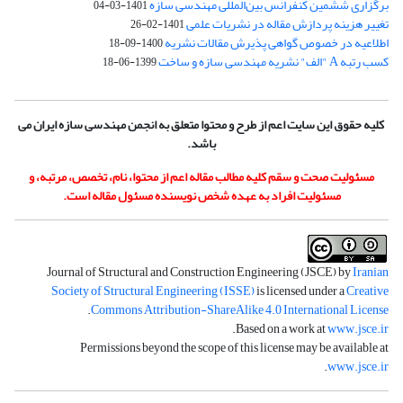
برگزاری ششمین کنفرانس بین‌المللی مهندسی سازه
1401-03-04
تغییر هزینه پردازش مقاله در نشریات علمی
1401-02-26
اطلاعیه در خصوص گواهی پذیرش مقالات نشریه
1400-09-18
کسب رتبه A "الف" نشریه مهندسی سازه و ساخت
1399-06-18
کلیه حقوق این سایت اعم از طرح و محتوا متعلق به انجمن مهندسی سازه ایران می
باشد.
مسئولیت صحت و سقم کلیه مطالب مقاله اعم از محتوا، نام، تخصص، مرتبه، و
مسئولیت افراد به عهده شخص نویسنده مسئول مقاله است.
Journal of Structural and Construction Engineering (JSCE) by
Iranian
Society of Structural Engineering (ISSE)
is licensed under a
Creative
.
Commons Attribution-ShareAlike 4.0 International License
.
Based on a work at
www.jsce.ir
Permissions beyond the scope of this license may be available at
.
www.jsce.ir