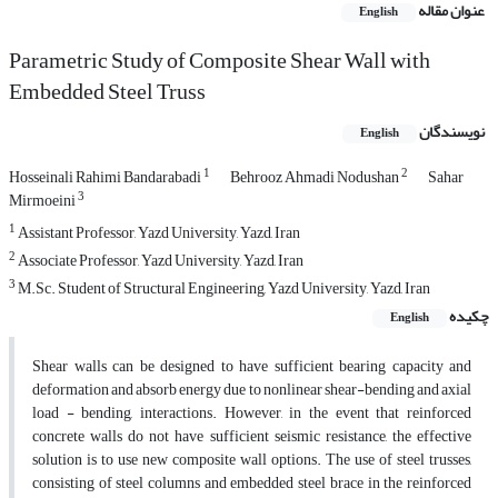
عنوان مقاله
English
Parametric Study of Composite Shear Wall with
Embedded Steel Truss
نویسندگان
English
1
2
Hosseinali Rahimi Bandarabadi
Behrooz Ahmadi Nodushan
Sahar
3
Mirmoeini
1
Assistant Professor, Yazd University, Yazd, Iran
2
Associate Professor, Yazd University, Yazd, Iran
3
M.Sc. Student of Structural Engineering, Yazd University, Yazd, Iran
چکیده
English
Shear walls can be designed to have sufficient bearing capacity and
deformation and absorb energy due to nonlinear shear-bending and axial
load - bending, interactions. However, in the event that reinforced
concrete walls do not have sufficient seismic resistance, the effective
solution is to use new composite wall options. The use of steel trusses,
consisting of steel columns and embedded steel brace in the reinforced