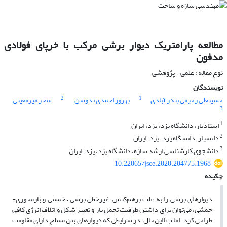
مطالعه پارامتریک دیوار برشی مرکب با خرپای فولادی
مدفون
نوع مقاله : علمی - پژوهشی
نویسندگان
2
1
حسینعلی رحیمی بندر آبادی
بهروز احمدی ندوشن
سحر میرمعینی
3
1
استادیار، دانشگاه یزد، یزد، ایران
2
دانشیار، دانشگاه یزد، یزد، ایران
3
دانشجوی کارشناسی ارشد سازه، دانشگاه یزد، یزد، ایران
10.22065/jsce.2020.204775.1968
چکیده
دیوارهای برشی را به علت برهم‌کنش غیرخطی برشی – خمشی و بارمحوری-
خمشی، می‌توان برای داشتن ظرفیت تحمل بار و تغییر شکل و اتلاف انرژی کافی
طراحی کرد. اما ب ااین‌حال، در شرایطی که دیوارهای بتن مسلح دارای مقاومت