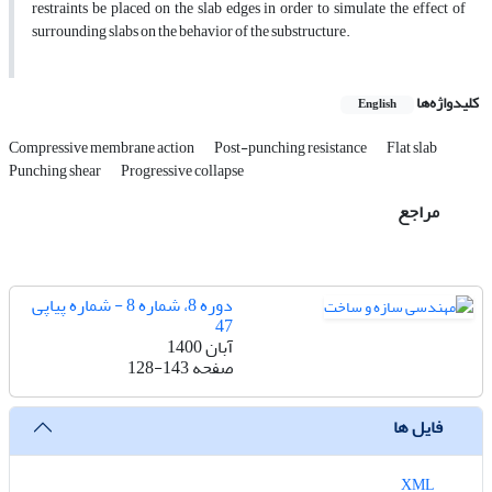
restraints be placed on the slab edges in order to simulate the effect of
surrounding slabs on the behavior of the substructure.
کلیدواژه‌ها
English
Compressive membrane action
Post-punching resistance
Flat slab
Punching shear
Progressive collapse
مراجع
دوره 8، شماره 8 - شماره پیاپی
47
آبان 1400
صفحه
128-143
فایل ها
XML