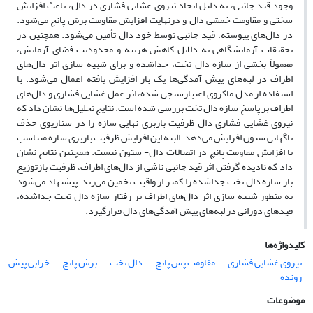
وجود قید جانبی، به دلیل ایجاد نیروی غشایی فشاری در دال، باعث افزایش
سختی و مقاومت خمشی دال و درنهایت افزایش مقاومت برش پانچ می‌شود.
در دال‌های پیوسته، قید جانبی توسط خود دال تأمین می‌شود. همچنین در
تحقیقات آزمایشگاهی به دلایل کاهش هزینه و محدودیت فضای آزمایش،
معمولاً بخشی از سازه دال تخت، جداشده و برای شبیه سازی اثر دال‌های
اطراف در لبه‌های پیش آمدگی‌ها یک بار افزایش یافته اعمال می‌شود. با
استفاده از مدل ماکروی اعتبارسنجی شده، اثر عمل غشایی فشاری و دال‌های
اطراف بر پاسخ سازه دال تخت بررسی شده است. نتایج تحلیل‌ها نشان داد که
نیروی غشایی فشاری دال ظرفیت باربری نهایی سازه را در سناریوی حذف
ناگهانی ستون افزایش می‌دهد. البته این افزایش ظرفیت باربری سازه متناسب
با افزایش مقاومت پانچ در اتصالات دال- ستون نیست. همچنین نتایج نشان
داد که نادیده گرفتن اثر قید جانبی ناشی از دال‌های اطراف، ظرفیت بازتوزیع
بار سازه دال تخت جداشده را کمتر از واقیت تخمین می‌زند. پیشنهاد می‌‌شود
به منظور شبیه سازی اثر دال‌های اطراف بر رفتار سازه دال تخت جداشده،
قیدهای دورانی در لبه‌های پیش آمدگی‌های دال قرارگیرد.
کلیدواژه‌ها
نیروی غشایی فشاری
مقاومت پس پانچ
دال تخت
برش پانچ
خرابی پیش
رونده
موضوعات