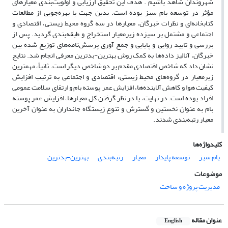
شهروندان شاهد باشیم . هدف این تحقیق ارزیابی و اولویت‌بندی معیارهای
مؤثر در توسعه بام سبز بوده است. بدین جهت با بهره‌جویی از مطالعات
کتابخانه‌ای و نظرات خبرگان، معیارها در سه گروه محیط زیستی، اقتصادی و
اجتماعی و مشتمل بر سیزده زیرمعیار استخراج و طبقه‌بندی گردید. پس از
بررسی و تایید روایی و پایایی و جمع آوری پرسش‌نامه‌های توزیع شده بین
خبرگان، آنالیز داده‌ها به کمک روش بهترین-بدترین معرفی انجام شد. نتایج
نشان داد که شاخص اقتصادی مقدم بر دو شاخص دیگر است. ثانیاً، مهمترین
زیرمعیار در گروه‌های محیط زیستی، اقتصادی و اجتماعی به ترتیب افزایش
کیفیت هوا و کاهش آلاینده‌ها، افزایش عمر پوسته بام و ارتقای سلامت عمومی
افراد بوده است. در نهایت، با در نظر گرفتن کل معیارها، افزایش عمر پوسته
بام به عنوان نخستین و گسترش و تنوع زیستگاه جانداران به عنوان آخرین
معیار رتبه‌بندی شدند.
کلیدواژه‌ها
بام‌ سبز
توسعه پایدار
معیار
رتبه‌بندی
بهترین-بدترین
موضوعات
مدیریت پروژه و ساخت
عنوان مقاله
English