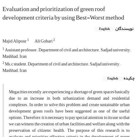
Evaluation and prioritization of green roof
development criteria by using Best-Worst method
نویسندگان
English
1
2
Majid Alipour
Ali Gohari
1
Assistant professor. Department of civil and architecture. Sadjad university.
Mashhad. Iran
2
Ms.c student. Department of civil and architecture. Sadjad university.
Mashhad. Iran
چکیده
English
Megacities recently are experiencing a shortage of green spaces basically
due to an increase in both urbanization demand and residential
complexes. In order to solve this problem and create sustainable urban
development, green roofs have been suggested as one of the useful
options. Therefore, it is necessary to pay special attention to its use so that
we can witness the creation of urban facilities and welfare along with the
preservation of citizens' health. The purpose of this research is to
evaluate and prioritize effective criteria in the development of green