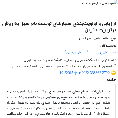
ارزیابی و اولویت‌بندی معیار‌های توسعه بام سبز به روش
بهترین-بدترین
نوع مقاله : علمی - پژوهشی
نویسندگان
2
1
مجید علی پور
علی گوهری
1
استادیار - دانشکده عمران و معماری. دانشگاه سجاد. مشهد. ایران
2
دانشجوی کارشناسی ارشد . دانشکده عمران و معماری. دانشگاه سجاد مشهد
10.22065/jsce.2022.338362.2790
چکیده
در سالهای اخیر، سطح فضای سبز در شهرهای بزرگ به دلیل افزایش تمایل به
شهرنشینی و نیاز به ساخت مجتمع‌های مسکونی رو به کاهش بوده است. به
منظور رفع این معضل و ایجاد توسعه پایدار شهری، بام سبز به عنوان یکی از
راه‌های مفید پیشنهاد شده است. بنابراین ضرورت دارد که توجه ویژه‌ای به
استفاده از آن گردد تا بتوان ایجاد امکانات و رفاه شهری را در کنار حفظ سلامت