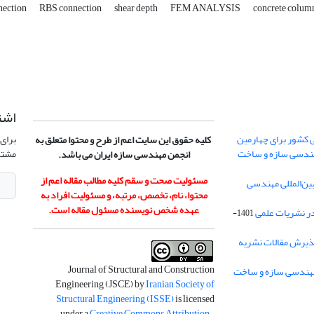
nection
RBS connection
shear depth
FEM ANALYSIS
concrete colum
اشت
 کشور برای چهارمین
برای 
کلیه حقوق این سایت اعم از طرح و محتوا متعلق به
هندسی سازه و ساخت
مشتر
انجمن مهندسی سازه ایران می باشد.
مسئولیت صحت و سقم کلیه مطالب مقاله اعم از
ن‌المللی مهندسی
محتوا، نام، تخصص، مرتبه، و مسئولیت افراد به
عهده شخص نویسنده مسئول مقاله است.
در نشریات علمی
1401-
ذیرش مقالات نشریه
Journal of Structural and Construction
Engineering (JSCE) by
Iranian Society of
Structural Engineering (ISSE)
is licensed
under a
Creative Commons Attribution-