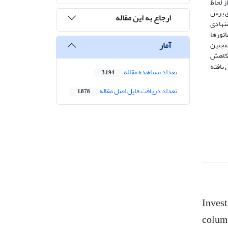
و از لحاظ
مق برش
ارجاع به این مقاله
تصال پیشنهادی
تورها
آمار
مچنین
 کاهش
 یافته
تعداد مشاهده مقاله
3,194
تعداد دریافت فایل اصل مقاله
1,878
Invest
colum