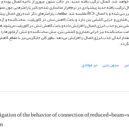
تصال RCS و هم ایراد اصلی اتصال RBS برطرف خواهد شد. اتصال ترکیب ‌یافته جدید، در حالت ستون عبوری از ناحیه اتصال بوده 
ل ترکیب ‌یافته جدید پیشنهادی در نرم‌افزار مدلسازی شده و تاثیر پارامترهایی چون ع
تیر، ضخامت ورق پوششی (کاورپلیت) و ضخامت سخت‌کننده بررسی شده و با اتصال RCS مقایسه شد. مطالعات پارامترهای ذکر شده روی ا
 فشاری و خرابی کششی بتن دارد و باعث کاهش تنش در کاورپلیت، سخت‌کننده و آرما
ی بتن و جذب انرژی اتصال را افزایش داده و باعث کاهش تنش در کاورپلیت می‌شود ه
امت سخت‌کننده نیز خرابی فشاری و کششی بتن، تنش سخت‌‌کننده و تنش آرماتورها را
ار اندکی جذب انرژی اتصال را افزایش می‌دهد. بطور کلی جایگزینی تیر با مقطع کاهش
یگردد.
یر
ستون بتنی
تیر فولادی
igation of the behavior of connection of reduced-beam-s
n