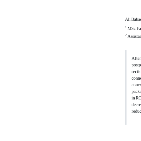
Ali Baba
1
MSc, Fac
2
Assistan
After
postp
secti
conne
concr
packa
in RC
decre
reduc