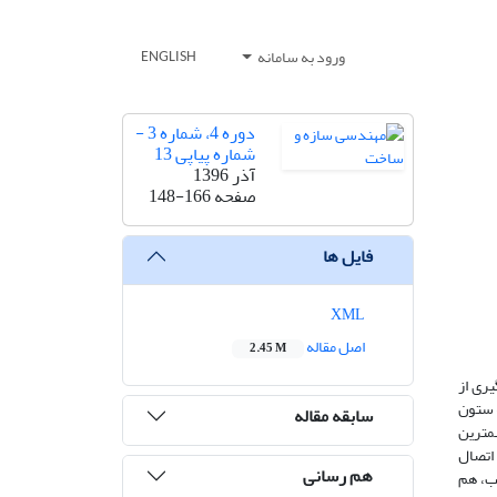
ورود به سامانه
ENGLISH
دوره 4، شماره 3 -
شماره پیاپی 13
آذر 1396
صفحه
148-166
فایل ها
XML
اصل مقاله
2.45 M
یری از
کاهش ‌یافته به ستون
سابقه مقاله
اتصال و مهمترین
کیب دو اتصال RBS وRCS و بررسی رفتار اتصال
هم رسانی
یب، هم