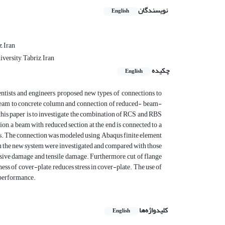
نویسندگان
English
, Iran
ersity, Tabriz, Iran
چکیده
English
ntists and engineers proposed new types of connections to
l beam to concrete column and connection of reduced- beam-
this paper is to investigate the combination of RCS and RBS
on, a beam with reduced section at the end is connected to a
rs. The connection was modeled using Abaqus finite element
s in the new system were investigated and compared with those
ssive damage and tensile damage. Furthermore, cut of flange
ness of cover-plate, reduces stress in cover-plate. The use of
 performance.
کلیدواژه‌ها
English