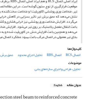
ایراد اصلی ا
موقعیت قرارگیری، از نوع ستون گوشه است. در این مقاله اتصا
نشان می‌دهد که عمق برش تیر تاثیر بسزایی در کاهش خرابی
می‌گردد. افزایش ضخامت ورق پوششی نیز خرابی فشاری و کشش
باعث انتقال مفصل پلاستیک بر روی تیر می‌شود. افزایش ضخ
می‌دهد و همچنین باعث افزایش تنش در کاورپلیت شده و به مقد
بجای تیر معمولی در اتصال مرکب باعث بهبود عملکرد اتصال م
کلیدواژه‌ها
اتصال RCS
اتصال RBS
تحلیل اجزای محدود
عمق برش ت
موضوعات
تحلیل، طراحی و اجرای سازه های بتنی
عنوان مقاله
English
ection steel beam to reinforced concrete