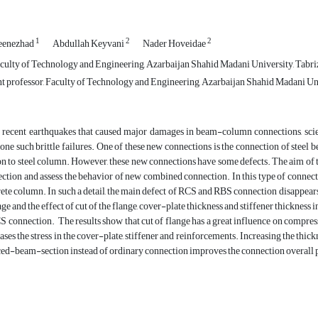
1
2
2
eenezhad
Abdullah Keyvani
Nader Hoveidae
ulty of Technology and Engineering, Azarbaijan Shahid Madani University, Tabriz
t professor, Faculty of Technology and Engineering, Azarbaijan Shahid Madani Univ
 recent earthquakes that caused major damages in beam-column connections, scie
one such brittle failures. One of these new connections is the connection of stee
on to steel column. However, these new connections have some defects. The aim of 
ction and assess the behavior of new combined connection. In this type of connecti
ete column. In such a detail, the main defect of RCS and RBS connection disappea
ge and the effect of cut of the flange, cover-plate thickness and stiffener thicknes
S connection. The results show that cut of flange has a great influence on compre
ases the stress in the cover-plate, stiffener and reinforcements. Increasing the thick
ed-beam-section instead of ordinary connection improves the connection overall