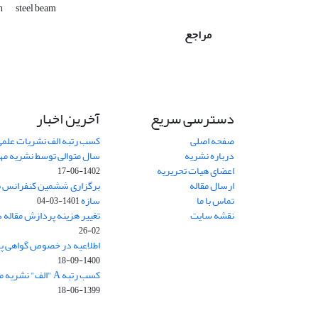
n
steel beam
مراجع
دسترسی سریع
آخرین اخبار
صفحه اصلی
کسب رتبه الف نشریات علمی
درباره نشریه
سال متوالی توسط نشریه م
اعضای هیات تحریریه
1402-06-17
ارسال مقاله
برگزاری ششمین کنفرانس بی
تماس با ما
سازه
1401-03-04
نقشه سایت
تغییر هزینه پردازش مقاله 
02-26
اطلاعیه در خصوص گواهی پ
1400-09-18
کسب رتبه A "الف" نشریه مهندسی سازه و ساخت
1399-06-18