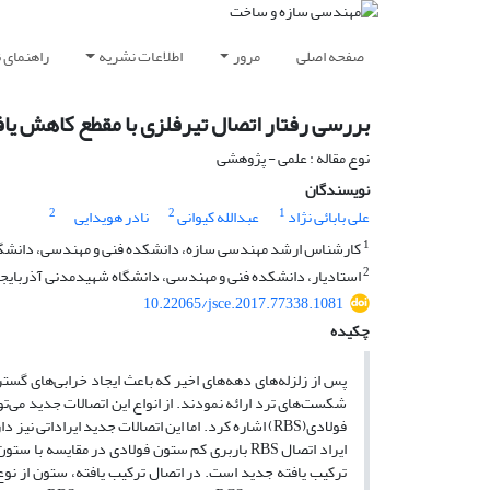
صفحه اصلی
مرور
اطلاعات نشریه
راهنمای 
بررسی رفتار اتصال تیرفلزی با مقطع کاهش یاف
نوع مقاله : علمی - پژوهشی
نویسندگان
2
2
1
علی بابائی نژاد
عبدالله کیوانی
نادر هویدایی
1
کارشناس ارشد مهندسی سازه، دانشکده فنی و مهندسی، دانشگاه 
2
استادیار، دانشکده فنی و مهندسی، دانشگاه شهیدمدنی آذربایجان،
10.22065/jsce.2017.77338.1081
چکیده
پس از زلزله‌های دهه‌های اخیر که باعث ایجاد خرابی‌های گست
ترکیب ‌یافته جدید است. در اتصال ترکیب ‌یافته، ستون از نوع