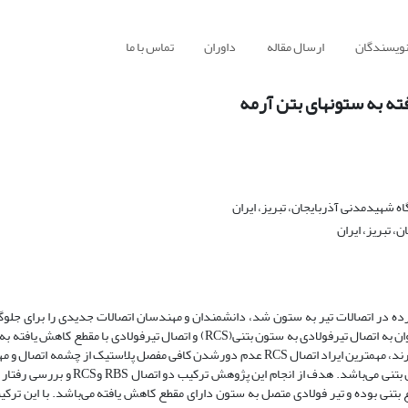
نویسندگان
ارسال مقاله
داوران
تماس با ما
ته به ستونهای بتن آرمه
شهیدمدنی آذربایجان، تبریز، ایران
 تبریز، ایران
رده در اتصالات تیر به ستون شد، دانشمندان و مهندسان اتصالات جدیدی را برای جلوگ
شکست‌های ترد ارائه نمودند. از انواع این اتصالات جدید می‌توان به اتصال تیرفولادی به ستون بتنی(RCS) و اتصال تیرفولادی با مقطع 
فولادی(RBS) اشاره کرد. اما این اتصالات جدید ایراداتی نیز دارند، مهمترین ایراد اتصال RCS عدم دورشدن کافی مفصل پلاستیک از چشمه 
ایراد اتصال RBS باربری کم ستون فولادی در مقایسه با ستون بتنی می‌باشد. هدف از انجام این پژوهش تر
 بتنی بوده و تیر فولادی متصل به ستون دارای مقطع کاهش ‌یافته می‌باشد. با این ترک