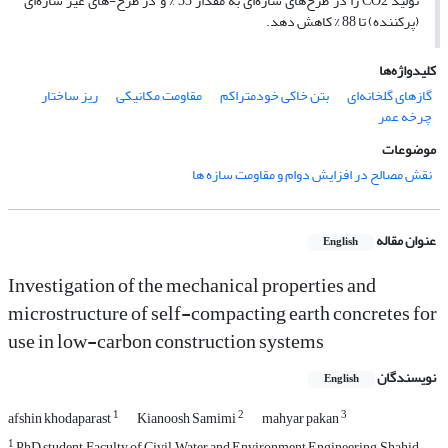
تولید CO2 را در طرح‌های سازه‌ای به مقدار 33 % و در طرح-های غیر سازه‌ای
(پرکننده) تا 88 % کاهش دهد.
کلیدواژه‌ها
گازهای گلخانه‌ای
بتن خاکی خود‌متراکم
مقاومت مکانیکی
ریز ساختار
چرخه عمر
موضوعات
نقش مصالح در افزایش دوام و مقاومت سازه ها
عنوان مقاله
English
Investigation of the mechanical properties and
microstructure of self-compacting earth concretes for
use in low-carbon construction systems
نویسندگان
English
1
2
3
afshin khodaparast
Kianoosh Samimi
mahyar pakan
1
PhD student, Faculty of Civil, Water and Environment Engineering, Shahid