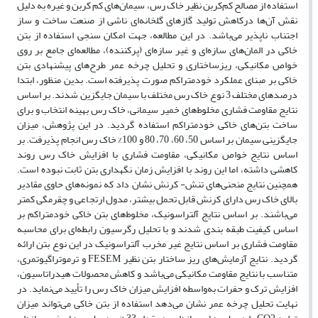
استفاده از مصالح کم‌کربن نظیر خاک رس، سیمان‌‌های کم کربن و غیره به ‌دلیل
نقش آن‌ها درکاهش تولید گازهای گلخانه‌ای ناشی از صنعت ساخت و ساز
اجتناب ناپذیر می‌باشد. در این مطالعه، جهت امکان‌ سنجی استفاده از بتن
خاکی در المان‌های سازه‌ای و غیر سازه‌ای (پرکننده)، مطالعه‌ای جامع بر روی
خواص مکانیکی، ریزساختاری و تحلیل چرخه عمر طرح‌های پیشنهادی بتن
خاکی بر مبنای عملکرد خود‌متراکم صورت پذیرفته است. بدین منظور، ابتدا
درصد‌های مختلف 3 نوع خاک رس مختلف با سیمان جایگزین شدند. بر اساس
نتایج مقاومت فشاری مخلوط‌های خمیر سیمانی، خاک رس بهینه انتخاب و برای
ساخت بتن‌های خاکی خود‌‌متراکم استفاده گردید. در این پژوهش، میزان
جایگزینی سیمان بر اساس 50، 60، 70، 80 و 100% خاک رس انجام پذیرفت. بر
اساس نتایج خواص مکانیکی، مقاومت فشاری با افزایش خاک رس روند
کاهشی داشته، اما این روند با افزایش زمان نگهداری بتن ثابت نبوده است.
همچنین نتایج منحنی‌‌های تنش- کرنش نشان داد که نمونه‌های حاوی مقادیر
بالای خاک رس دارای کرنش قابل تحمل بیشتر، مدول ارتجاعی و چقرمگی کمتر
می‌باشند. بر اساس نتایج آلتراسونیک، مخلوط‌های بتن خاکی خودمتراکم بر
اساس کیفیت طبقه بندی شدند و با تحلیل رگرسیون رابطه‌ای برای محاسبه
مقاومت فشاری بر اساس نتایج غیر مخرب آلتراسونیک در این نوع بتن ارائه
گردید. نتایج آزمایش‌های ریز ساختار بتن نظیر FESEM و ترموتراگیوتمری،
متناسب با نتایج مقاومت مکانیکی می‌باشد و کاهش محصولات هیدراتاسیون،
افزایش ترک و حفرات به‌واسطه افزایش میزان خاک رس را تأیید می‌نماید. در
نهایت تحلیل چرخه عمر نشان می‌دهد استفاده از بتن خاکی می‌تواند میزان