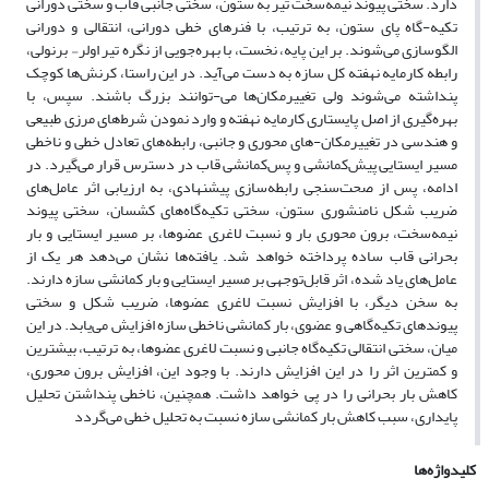
دارد. سختی پیوند نیمه‌سخت تیر به ستون، سختی جانبی قاب و سختی دورانی
تکیه-گاه پای ستون، به ترتیب، با فنرهای خطی دورانی، انتقالی و دورانی
الگوسازی می‌شوند. بر این پایه، نخست، با بهره‌جویی از نگره تیر اولر₋ برنولی،
رابطه کارمایه نهفته کل سازه به دست می‌آید. در این راستا، کرنش‌ها کوچک
پنداشته می‌شوند ولی تغییرمکان‌ها می-توانند بزرگ باشند. سپس، با
بهره‌گیری از اصل پایستاری کارمایه نهفته و وارد نمودن شرط‌های مرزی طبیعی
و هندسی در تغییرمکان-های محوری و جانبی، رابطه‌های تعادل خطی و ناخطی
مسیر ایستایی پیش‌کمانشی و پس‌کمانشی قاب در دسترس قرار می‌گیرد. در
ادامه، پس از صحت‌سنجی رابطه‌سازی پیشنهادی، به ارزیابی اثر عامل‌های
ضریب شکل نامنشوری ستون، سختی تکیه‌گاه‌های کشسان، سختی پیوند
نیمه‌سخت، برون محوری بار و نسبت لاغری عضوها، بر مسیر ایستایی و بار
بحرانی قاب ساده پرداخته خواهد شد. یافته‌ها نشان می‌دهد هر یک از
عامل‌های یاد شده، اثر قابل‌توجهی بر مسیر ایستایی و بار کمانشی سازه دارند.
به سخن دیگر، با افزایش نسبت لاغری عضوها، ضریب شکل و سختی
پیوندهای تکیه‌گاهی و عضوی، بار کمانشی ناخطی سازه افزایش می‌یابد. در این
میان، سختی انتقالی تکیه‌گاه جانبی و نسبت لاغری عضوها، به ترتیب، بیشترین
و کمترین اثر را در این افزایش دارند. با وجود این، افزایش برون محوری،
کاهش بار بحرانی را در پی خواهد داشت. همچنین، ناخطی پنداشتن تحلیل
پایداری، سبب کاهش بار کمانشی سازه نسبت به تحلیل خطی می‌گردد
کلیدواژه‌ها