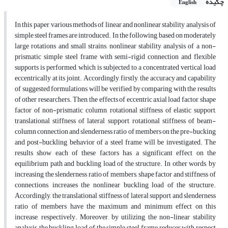
چکیده
English
In this paper, various methods of linear and nonlinear stability analysis of
simple steel frames are introduced. In the following, based on moderately
large rotations and small strains, nonlinear stability analysis of a non-
prismatic simple steel frame with semi-rigid connection and flexible
supports is performed, which is subjected to a concentrated vertical load
eccentrically at its joint. Accordingly, firstly, the accuracy and capability
of suggested formulations will be verified by comparing with the results
of other researchers. Then, the effects of eccentric axial load factor, shape
factor of non-prismatic column, rotational stiffness of elastic support,
translational stiffness of lateral support, rotational stiffness of beam-
column connection and slenderness ratio of members on the pre-bucking
and post-buckling behavior of a steel frame will be investigated. The
results show each of these factors has a significant effect on the
equilibrium path and buckling load of the structure. In other words, by
increasing the slenderness ratio of members, shape factor and stiffness of
connections, increases the nonlinear buckling load of the structure.
Accordingly, the translational stiffness of lateral support and slenderness
ratio of members have the maximum and minimum effect on this
increase, respectively. Moreover, by utilizing the non-linear stability
analysis, the buckling load of the simple steel frame reduces with respect