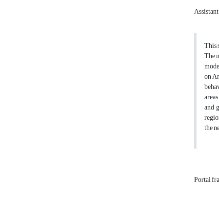
Assistant
This 
The m
model
on Am
behav
areas
and g
regio
the ne
Portal fr