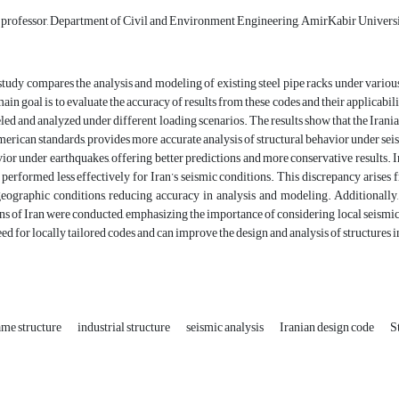
 professor, Department of Civil and Environment Engineering, AmirKabir Universi
study compares the analysis and modeling of existing steel pipe racks under vario
ain goal is to evaluate the accuracy of results from these codes and their applicabili
ed and analyzed under different loading scenarios. The results show that the Iranian
erican standards, provides more accurate analysis of structural behavior under se
ior under earthquakes, offering better predictions and more conservative results. I
, performed less effectively for Iran’s seismic conditions. This discrepancy arise
eographic conditions, reducing accuracy in analysis and modeling. Additionally, 
ns of Iran were conducted, emphasizing the importance of considering local seismic
ed for locally tailored codes and can improve the design and analysis of structures in seismi
ame structure
industrial structure
seismic analysis
Iranian design code
S