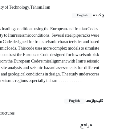
ty of Technology, Tehran, Iran
چکیده
English
us loading conditions using the European and Iranian Codes.
ty to Iran's seismic conditions. Several steel pipe racks were
 Code, designed for Iran's seismic characteristics and based
ismic loads. This code uses more complex models to simulate
n contrast, the European Code, designed for low seismic risk
s from the European Code's misalignment with Iran's seismic
site analysis and seismic hazard assessments for different
 and geological conditions in design. The study underscores
c regions, especially in Iran. . . . . . . . . . . . . .
کلیدواژه‌ها
English
tructures
مراجع