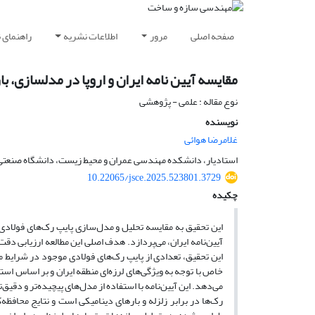
صفحه اصلی
مرور
اطلاعات نشریه
راهنمای 
مقایسه آیین نامه ایران و اروپا در مدلسازی، ب
نوع مقاله : علمی - پژوهشی
نویسنده
غلامرضا هوائی
استادیار، دانشکده مهندسی عمران و محیط زیست، دانشگاه صنعتی ام
10.22065/jsce.2025.523801.3729
چکیده
این تحقیق به مقایسه تحلیل و مدل‌سازی پایپ رک‌های فولادی موج
آیین‌نامه ایران، می‌پردازد. هدف اصلی این مطالعه ارزیابی دقت 
این تحقیق، تعدادی از پایپ رک‌های فولادی موجود در شرایط مخ
خاص با توجه به ویژگی‌های لرزه‌ای منطقه ایران و بر اساس استان
می‌دهد. این آیین‌نامه با استفاده از مدل‌های پیچیده‌تر و دقیق
رک‌ها در برابر زلزله و بارهای دینامیکی است و نتایج محافظه‌ک