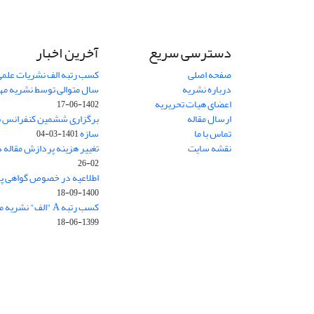
دسترسی سریع
آخرین اخبار
صفحه اصلی
کسب رتبه الف نشریات علمی
درباره نشریه
سال متوالی توسط نشریه م
اعضای هیات تحریریه
1402-06-17
ارسال مقاله
برگزاری ششمین کنفرانس بی
تماس با ما
سازه
1401-03-04
نقشه سایت
تغییر هزینه پردازش مقاله 
02-26
اطلاعیه در خصوص گواهی پ
1400-09-18
کسب رتبه A "الف" نشریه مهندسی سازه و ساخت
1399-06-18