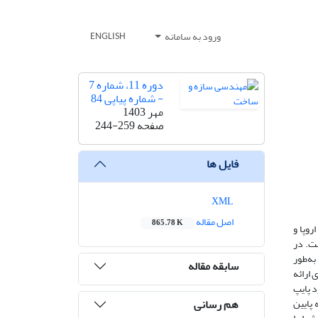
ورود به سامانه
ENGLISH
دوره 11، شماره 7
- شماره پیاپی 84
مهر 1403
صفحه
244-259
فایل ها
XML
اصل مقاله
865.78 K
روپا و
ست. در
به‌طور
سابقه مقاله
 ارائه
د پایپ
هم رسانی
 پایین