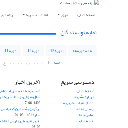
صفحه اصلی
مرور
اطلاعات نشریه
راهنمای 
نمایه نویسندگان
همه دوره ها
دوره 13
دوره 12
دوره 11
همه
آ
ا
ب
پ
ت
ث
ج
دسترسی سریع
آخرین اخبار
صفحه اصلی
کسب رتبه الف نشریات علمی
درباره نشریه
سال متوالی توسط نشریه م
اعضای هیات تحریریه
1402-06-17
ارسال مقاله
برگزاری ششمین کنفرانس بی
تماس با ما
سازه
1401-03-04
نقشه سایت
تغییر هزینه پردازش مقاله 
02-26