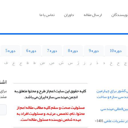
نویسندگان
ارسال مقاله
داوران
تماس با ما
دوره 10
دوره 9
دوره 8
دوره 7
دوره 6
دوره 5
چ
ح
خ
د
ذ
ر
ز
ژ
س
ش
ص
ض
ط
ظ
ع
غ
ف
اشت
 کشور برای چهارمین
برای 
کلیه حقوق این سایت اعم از طرح و محتوا متعلق به
هندسی سازه و ساخت
مشتر
انجمن مهندسی سازه ایران می باشد.
مسئولیت صحت و سقم کلیه مطالب مقاله اعم از
ن‌المللی مهندسی
محتوا، نام، تخصص، مرتبه، و مسئولیت افراد به
عهده شخص نویسنده مسئول مقاله است.
در نشریات علمی
1401-