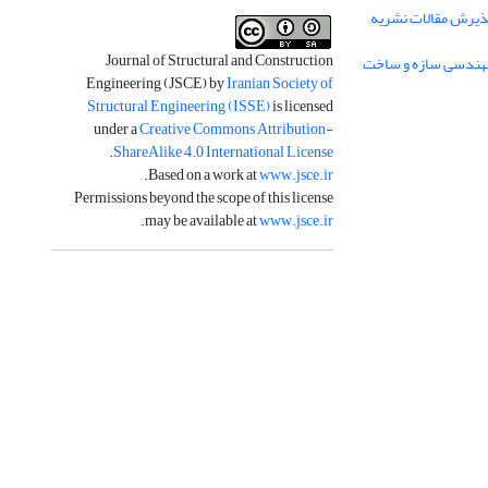
ذیرش مقالات نشریه
Journal of Structural and Construction
Engineering (JSCE) by
Iranian Society of
Structural Engineering (ISSE)
is licensed
under a
Creative Commons Attribution-
.
ShareAlike 4.0 International License
.
Based on a work at
www.jsce.ir
Permissions beyond the scope of this license
.
may be available at
www.jsce.ir