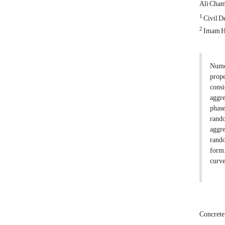
Ali Cha
1
Civil D
2
Imam Ho
Numer
prope
consi
aggre
phase
rando
aggre
rando
form.
curve
Concret