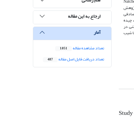
ای بررسی تاثیر پنج پارامتر ورودی سطح تسلیم مدل پلاستیک آسیب دیده بتن بر روی مدل تیر شکاف دار (Natched
 پژوهش
تصادفی
ارجاع به این مقاله
 چیده
نی در
آمار
ا شیب
تعداد مشاهده مقاله
1,051
تعداد دریافت فایل اصل مقاله
487
Study 