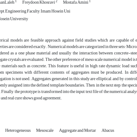
1
2
1
manLaleh
Freydoon Khosravi
Mostafa Amini
ept, Engineering Faculty, Imam Hosein Uni
sein University
ical models are feasible approach against field studies which are capable of e
rties are considered exactly. Numerical models are categorized in three sets: Micro,
dered as a one phase material and usually the interaction between concrete-ste
gate crystals are evaluated. The other preference of meso scale numerical model is th
 materials such as concrete. This feature is useful in high rate dynamic load su
m specimens with different contents of aggregates must be produced. In diffe
gation is not used. Aggregates generated in this study are elliptical, and by control
mly assigned into the defined template boundaries. Then, in the next step, the spe
 Finally, the prototype is transformed into the input text file of the numerical a
 and real cure shows good agreement.
e
Heterogeneous
Mesoscale
Aggregate and Mortar
Abacus