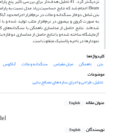
Beam) انجام شد که نتایج حساسیت زیاد مدل نسبت به پار
بتن شامل دو فاز سنگدانه و ملات در نرم‌افزار اجزامحدود آب
به صورت کروی و بیضوی در نرم‌افزار متلب تولید شده و با
‌شده‌اند. نتایج حاصل از مدلسازی ناهمگن با سنگدانه‌ها
آزمایشگاه ساخته شده و با نتایج حاصل از مدلسازی دو فازه 
نمودارها در ناحیه پلاستیک متفاوت است.
کلیدواژه‌ها
بتن
ناهمگن
میان‌ مقیاس
سنگدانه و ملات
آباکوس
موضوعات
تحلیل، طراحی و اجرای سازه های مصالح بنایی
عنوان مقاله
English
del
نویسندگان
English