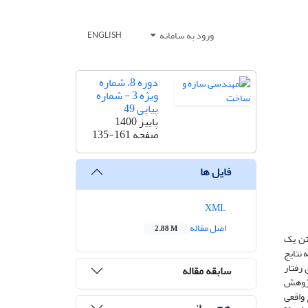
ورود به سامانه
ENGLISH
دوره 8، شماره
ویژه 3 - شماره
پیاپی 49
پاییز 1400
صفحه
135-161
فایل ها
XML
اصل مقاله
2.88 M
تن یک
 نتایج
 رفتار
سابقه مقاله
پژوهش
واقعی
هم رسانی