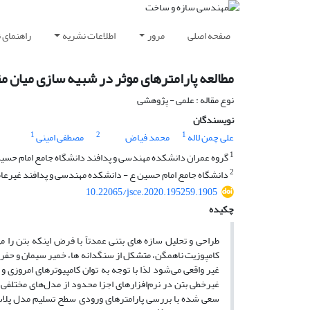
صفحه اصلی
مرور
اطلاعات نشریه
راهنمای 
مطالعه پارامترهای موثر در شبیه سازی میان 
نوع مقاله : علمی - پژوهشی
نویسندگان
1
2
1
علی چمن لاله
محمد فیاض
مصطفی امینی
1
گروه عمران دانشکده مهندسی و پدافند دانشگاه جامع امام حسین
2
دانشگاه جامع امام حسین ع - دانشکده مهندسی و پدافند غیرعا
10.22065/jsce.2020.195259.1905
چکیده
طراحی و تحلیل سازه های بتنی عمدتاً با فرض اینکه بتن را
کامپوزیت ناهمگن، متشکل از سنگدانه ها، خمیر سیمان و حفرا
غیر واقعی می‌شود لذا با توجه به توان کامپیوترهای امروزی 
غیرخطی بتن در نرم‌افزارهای اجزا محدود از مدل‌های مختل
سعی شده با بررسی پارامترهای ورودی سطح تسلیم مدل پلاستی