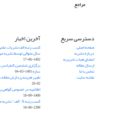
مراجع
دسترسی سریع
آخرین اخبار
صفحه اصلی
کسب رتبه الف نشریات علمی
درباره نشریه
سال متوالی توسط نشریه م
اعضای هیات تحریریه
1402-06-17
ارسال مقاله
برگزاری ششمین کنفرانس بی
تماس با ما
سازه
1401-03-04
نقشه سایت
تغییر هزینه پردازش مقاله 
02-26
اطلاعیه در خصوص گواهی پ
1400-09-18
کسب رتبه A "الف" نشریه مهندسی سازه و ساخت
1399-06-18