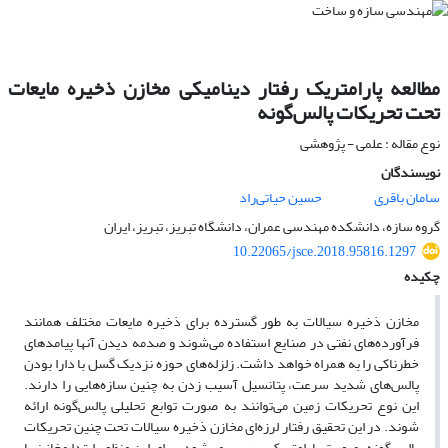
مطالعه پارامتریک رفتار دینامیکی مخازن ذخیره مایعات
تحت تحریکات پالس‌گونه
نوع مقاله : علمی - پژوهشی
نویسندگان
سامان باقری
حسین حیاتی‌راد
گروه سازه، دانشکده مهندسی عمران، دانشگاه تبریز، تبریز، ایران
10.22065/jsce.2018.95816.1297
چکیده
مخازن ذخیره سیالات به طور گسترده برای ذخیره مایعات مختلف همانند
فرآورده‌های نفتی در صنایع استفاده می‌شوند و صدمه دیدن آنها پیامدهای
خطرناکی را به همراه خواهد داشت. زلزله‌های حوزه نزدیک گسل با دارا بودن
پالس‌های شدید سرعت، پتانسیل آسیب زدن به چنین سازه‌هایی را دارند.
این نوع تحریکات زمین می‌توانند به صورت توابع تحلیلی پالس‌گونه ارائه
شوند. در این تحقیق رفتار لرزه‌ای مخازن ذخیره سیالات تحت چنین تحریکات
پالس‌گونه بصورت پارامتریک بررسی می‌شود. برای این منظور ابتدا مخازن با