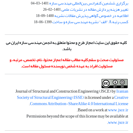
برگزاری ششمین کنفرانس بین‌المللی مهندسی سازه
1401-03-04
تغییر هزینه پردازش مقاله در نشریات علمی
1401-02-26
اطلاعیه در خصوص گواهی پذیرش مقالات نشریه
1400-09-18
کسب رتبه A "الف" نشریه مهندسی سازه و ساخت
1399-06-18
کلیه حقوق این سایت اعم از طرح و محتوا متعلق به انجمن مهندسی سازه ایران می
باشد.
مسئولیت صحت و سقم کلیه مطالب مقاله اعم از محتوا، نام، تخصص، مرتبه، و
مسئولیت افراد به عهده شخص نویسنده مسئول مقاله است.
Journal of Structural and Construction Engineering (JSCE) by
Iranian
Society of Structural Engineering (ISSE)
is licensed under a
Creative
.
Commons Attribution-ShareAlike 4.0 International License
.
Based on a work at
www.jsce.ir
Permissions beyond the scope of this license may be available at
.
www.jsce.ir