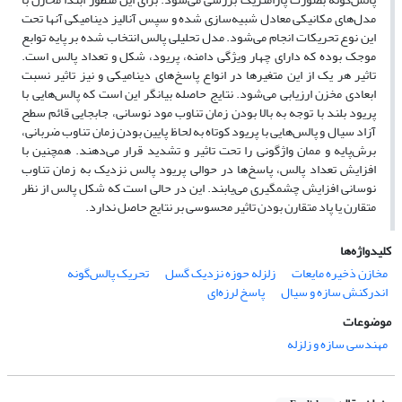
مدل‌های مکانیکی معادل شبیه‌سازی شده و سپس آنالیز دینامیکی آنها تحت
این نوع تحریکات انجام می‌شود. مدل تحلیلی پالس انتخاب شده بر پایه توابع
موجک بوده که دارای چهار ویژگی دامنه، پریود، شکل و تعداد پالس است.
تاثیر هر یک از این متغیرها در انواع پاسخ‌های دینامیکی و نیز تاثیر نسبت
ابعادی مخزن ارزیابی می‌شود. نتایج حاصله بیانگر این است که پالس‌هایی با
پریود بلند با توجه به بالا بودن زمان تناوب مود نوسانی، جابجایی قائم سطح
آزاد سیال و پالس‌هایی با پریود کوتاه به لحاظ پایین بودن زمان تناوب ضربانی،
برش‌پایه و ممان واژگونی را تحت تاثیر و تشدید قرار می‌دهند. همچنین با
افزایش تعداد پالس، پاسخ‌ها در حوالی پریود پالس نزدیک به زمان تناوب
نوسانی افزایش چشمگیری می‌یابند. این در حالی است که شکل پالس از نظر
متقارن یا پاد متقارن بودن تاثیر محسوسی بر نتایج حاصل ندارد.
کلیدواژه‌ها
مخازن ذخیره مایعات
زلزله حوزه نزدیک گسل
تحریک پالس‌گونه
اندرکنش سازه و سیال
پاسخ لرزه‌ای
موضوعات
مهندسی سازه و زلزله