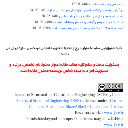
مهندسی سازه و ساخت
1402-06-17
برگزاری ششمین کنفرانس بین‌المللی مهندسی سازه
1401-03-04
تغییر هزینه پردازش مقاله در نشریات علمی
1401-02-26
اطلاعیه در خصوص گواهی پذیرش مقالات نشریه
1400-09-18
کسب رتبه A "الف" نشریه مهندسی سازه و ساخت
1399-06-18
کلیه حقوق این سایت اعم از طرح و محتوا متعلق به انجمن مهندسی سازه ایران می
باشد.
مسئولیت صحت و سقم کلیه مطالب مقاله اعم از محتوا، نام، تخصص، مرتبه، و
مسئولیت افراد به عهده شخص نویسنده مسئول مقاله است.
Journal of Structural and Construction Engineering (JSCE) by
Iranian
Society of Structural Engineering (ISSE)
is licensed under a
Creative
.
Commons Attribution-ShareAlike 4.0 International License
.
Based on a work at
www.jsce.ir
Permissions beyond the scope of this license may be available at
.
www.jsce.ir