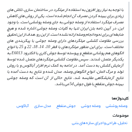
با توجه به نیاز روز افزون به استفاده از میلگرد در ساختمان سازی، تلاش
های
زیادی برای بهینه کردن مصرف آن انجام شده است. یکی از روش
های کاهش
مصرف میلگرد استفاده از وصله جوشی به جای وصله پوششی است. با وجود
این، در آیین نامه بتن ایران تنها به کلیات وصله جوشی اشاره شده و هیچ
ضابطه ای برای نحوه انجام وصله ارائه نشده است. از این رو، هدف از این تحقیق
بررسی مقاومت کششی میلگردهای دارای وصله جوشی با پیکربندی
های
مختلف است. برای این منظور میلگردهای با قطر 10، 14، 18، 22 و 25 با انواع
الگوهای هم
پوشانی منقطع و پیوسته توسط جوش
کاری با الکترود E6013 به
یکدیگر متصل شدند. سپس مقاومت کششی میلگردهای متصل شده توسط
آزمایش کشش به دست آمد. در ادامه به کمک نرم
افزار آباکوس و با روش
تولد و مرگ المان، انواع الگوهای وصله، مدل شده و نتایج به دست آمده با
نتایج آزمایشگاهی مقایسه شد. نتایج حاکی از آن است که وصله جوشی
بهینه،جوش منقطع با طول جوش 5d
می
باشد.
کلیدواژه‌ها
وصله پوششی
وصله جوشی
جوش منقطع
مدل سازی
آباکوس
موضوعات
تحلیل، طراحی و اجرای سازه های بتنی