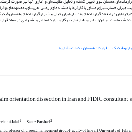
ردادهای همسان فوق تعیین گشته و تحلیل مقایسه‌ای و آماری آنها نیز صورت گرفت. ب
یت جبران خسارت برای مشاور یا کارفرما با منشا دعاوی زمانی، هزینه‏ای، محدوده‏ای و قر
رمایان در انعقاد قراردادهای همسان ایران خیلی بیشتر از قراردادهای همسان فیدیک
حته شده است. بر این اساس و طبق نظر خبرگان، موارد اصلاحی پیشنهادی در مفاد قرار
ران و فیدیک
قرارداد همسان خدمات مشاوره
aim orientation dissection in Iran and FIDIC consultant's
1
2
rchami Jalal
Sanaz Farshad
ant professor of project management group,F aculty of fine art, University of Tehra