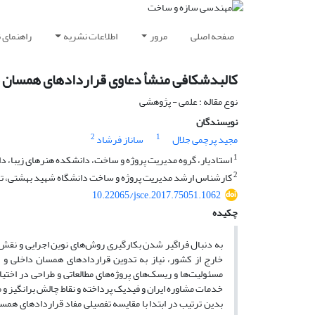
صفحه اصلی
مرور
اطلاعات نشریه
راهنمای 
کالبدشکافی منشأ دعاوی قراردادهای همسان خ
نوع مقاله : علمی - پژوهشی
نویسندگان
2
1
مجید پرچمی جلال
ساناز فرشاد
1
استادیار، گروه مدیریت پروژه و ساخت، دانشکده هنرهای زیبا، دا
2
کارشناس ارشد مدیریت پروژه و ساخت دانشگاه شهید بهشتی، ته
10.22065/jsce.2017.75051.1062
چکیده
به دنبال فراگیر شدن بکارگیری روش‌های نوین اجرایی و نقش
خارج از کشور، نیاز به تدوین قراردادهای همسان داخلی و 
مسئولیت‌ها و ریسک‌های پروژه‌های مطالعاتی و طراحی در اختی
خدمات مشاوره ایران و فیدیک پرداخته و نقاط چالش ‌برانگیز و موا
بدین ترتیب در ابتدا با مقایسه تفصیلی مفاد قراردادهای همس