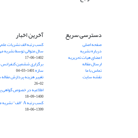
دسترسی سریع
آخرین اخبار
صفحه اصلی
کسب رتبه الف نشریات علمی
درباره نشریه
سال متوالی توسط نشریه م
اعضای هیات تحریریه
1402-06-17
ارسال مقاله
برگزاری ششمین کنفرانس بی
تماس با ما
سازه
1401-03-04
نقشه سایت
تغییر هزینه پردازش مقاله 
02-26
اطلاعیه در خصوص گواهی پ
1400-09-18
کسب رتبه A "الف" نشریه مهندسی سازه و ساخت
1399-06-18