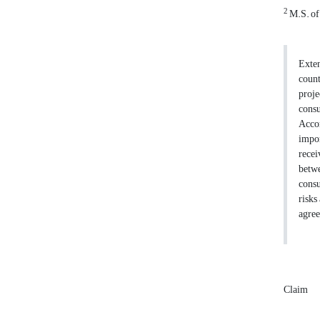
2
M.S. of
Exten
count
proje
consu
Accor
impor
recei
betwe
consu
risks
agree
Claim