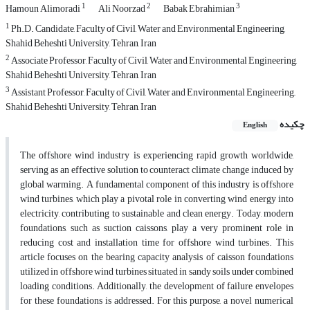
1
2
3
Hamoun Alimoradi
Ali Noorzad
Babak Ebrahimian
1
Ph.D. Candidate, Faculty of Civil, Water and Environmental Engineering,
Shahid Beheshti University, Tehran, Iran
2
Associate Professor, Faculty of Civil, Water and Environmental Engineering,
Shahid Beheshti University, Tehran, Iran
3
Assistant Professor, Faculty of Civil, Water and Environmental Engineering,,
Shahid Beheshti University, Tehran, Iran
چکیده
English
The offshore wind industry is experiencing rapid growth worldwide,
serving as an effective solution to counteract climate change induced by
global warming. A fundamental component of this industry is offshore
wind turbines, which play a pivotal role in converting wind energy into
electricity, contributing to sustainable and clean energy. Today, modern
foundations, such as suction caissons, play a very prominent role in
reducing cost and installation time for offshore wind turbines. This
article focuses on the bearing capacity analysis of caisson foundations
utilized in offshore wind turbines situated in sandy soils under combined
loading conditions. Additionally, the development of failure envelopes
for these foundations is addressed. For this purpose, a novel numerical