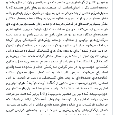
‌و هوایی ناشی از گرمایش زمین به‌سرعت در سرتاسر جهان در حال رشد و
توسعه است. یکی از اجزای اساسی این صنعت، توربین‌های بادی هستند که با
تبدیل انرژی حاصل از باد در فراساحل به برق، در تأمین انرژی پایدار و پاک،
نقش بسیار مهمی دارند. امروزه، شالوده‌های نوین مانند صندوقه‌های مکشی
نقش بسیار برجسته‌ای در کاهش هزینه‌ها و مدت زمان نصب توربین‌های بادی
فراساحلی ایفا می‌کنند. در این مقاله، به تحلیل ظرفیت باربری شالوده‌های
صندوقه‌ای به‌‌کار رفته در توربین‌های بادی فراساحلی واقع در ماسه تحت
بارگذاری‌های ترکیبی و متعاقبا،ً توسعه پوش‌های گسیختگی برای آن‌ها
پرداخته می‌شود. برای این منظور، رویکرد عددی جدیدی به‌‌نام "روش آزمون
جاروبی اصلاح ‌شده" برای توسعه پوش‌های گسیختگی استفاده می‌شود. این
روش تاکنون کم‌تر در خاک‌های ماسه‌ای به‌کار گرفته شده است. پوش‌های
گسیختگی با استفاده از روش اجزای محدود صریح سه‌بعدی و مدل‌ رفتاری
کشسانی-مومسانی با در نظر گرفتن اندرکنش‌ خاک و شالوده صندوقه‌ای
استخراج می‌شوند. سپس، اثر ابعاد و نسبت‌های عمق مدفون مختلف
شالوده‌های صندوقه‌ای بر پوش‌های گسیختگی بررسی می‌شوند. بر این
اساس، با افزایش نسبت عمق مدفون از 5/0 به 1و متعاقباً به 2، ظرفیت باربری
افقی بی‌بعد شده به‌ترتیب 8/1 و 7/2 برابر و به‌طور مشابه، برای ظرفیت باربری
دورانی بی‌بعد شده نیز این مقادیر به‌ترتیب 2 و 1/3 برابر شده‌اند. در مرحله
بعدی، روابط تحلیلی برای توسعه پوش‌های گسیختگی ارائه‌ می‌شوند که
می‌توانند ظرفیت باربری شالوده‌های صندوقه‌ای مکشی را با دقت مناسب در
فضای بارگذاری‌های ترکیبی پیش‌بینی نمایند. در انتها، به‌منظور افزایش کارایی