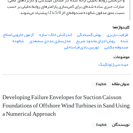
و اثربخشی روابط تحلیلی ارائه شده در مسائل مهندسی و کاربردهای عملی،
عبارات جبری ساده ‌شده‌ای برای کمی‌سازی پارامترهای روابط تحلیلی بر حسب
نسبت عمق مدفون شالوده صندوقه‌ای (از 5/0 تا 2) پیشنهاد ‌می‌شوند.
کلیدواژه‌ها
ظرفیت باربری
پوش گسیختگی
اندرکنش خاک-سازه
آزمون جاروبی اصلاح
‌شده
روش اجزای محدود صریح
مدل‌سازی عددی سه‌بعدی
شالوده
صندوقه ‌مکشی
توربین‌ بادی فراساحلی
موضوعات
مهندسی ژئوتکینک
عنوان مقاله
English
Developing Failure Envelopes for Suction Caisson
Foundations of Offshore Wind Turbines in Sand Using
a Numerical Approach
نویسندگان
English