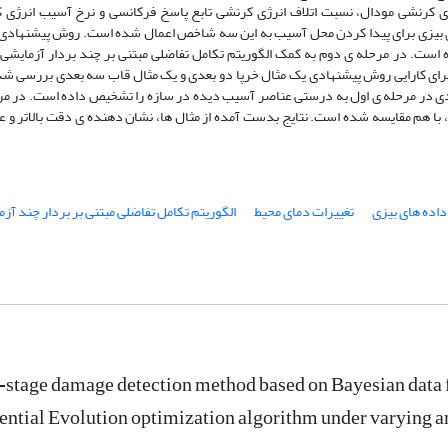
کرنشی مودال، نسبت اتلاف انرژی کرنشی تابع پاسخ فرکانسی و نرخ آسیب انرژی 
بیزی برای پیدا کردن محل آسیب به این سه شاخص اعمال شده است. روش پیشنهادی 
ست. در مرحله ی دوم به کمک الگوریتم تکامل تفاضلی مبتنی بر چند بردار آزمایشی، 
ی کارایی روش پیشنهادی یک مثال خرپا دو بعدی و یک مثال قاب سه بعدی بررسی شده
دی در مرحله ی اول به درستی عناصر آسیب دیده در سازه را تشخیص داده است. در مر
ا هم مقایسه شده است. نتایج بدست آمده از مثال ها، نشان دهنده ی دقت بالاتر و ع
داده های بیزی
تغییرات دمای محیط
الگوریتم تکامل تفاضلی مبتنی بر بردار چند آز
stage damage detection method based on Bayesian data 
ential Evolution optimization algorithm under varying 