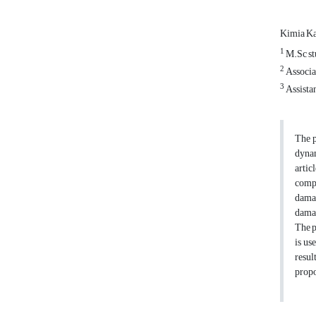
Kimia K
1
M.Sc stu
2
Associat
3
Assistan
The p
dynam
artic
compo
damag
damag
The p
is us
resul
prop