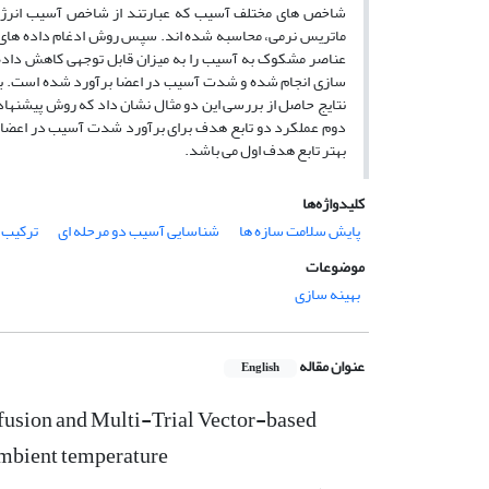
شاخص های مختلف آسیب که عبارتند از شاخص آسیب انرژی 
ماتریس نرمی، محاسبه شده اند. سپس روش ادغام داده های 
عناصر مشکوک به آسیب را به میزان قابل توجهی کاهش داده ا
سازی انجام شده و شدت آسیب در اعضا برآورد شده است. برا
نتایج حاصل از بررسی این دو مثال نشان داد که روش پیشنها
دوم عملکرد دو تابع هدف برای برآورد شدت آسیب در اعضا، ب
بهتر تابع هدف اول می باشد.
کلیدواژه‌ها
پایش سلامت سازه ها
شناسایی آسیب دو مرحله ای
ترکیب 
موضوعات
بهینه سازی
عنوان مقاله
English
fusion and Multi-Trial Vector-based
ambient temperature