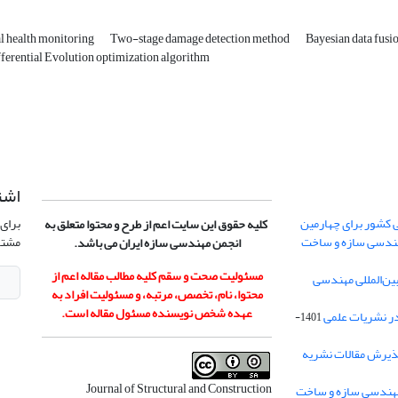
al health monitoring
Two-stage damage detection method
Bayesian data fusi
ferential Evolution optimization algorithm
اشت
 کشور برای چهارمین
برای 
کلیه حقوق این سایت اعم از طرح و محتوا متعلق به
هندسی سازه و ساخت
مشتر
انجمن مهندسی سازه ایران می باشد.
مسئولیت صحت و سقم کلیه مطالب مقاله اعم از
ن‌المللی مهندسی
محتوا، نام، تخصص، مرتبه، و مسئولیت افراد به
عهده شخص نویسنده مسئول مقاله است.
در نشریات علمی
1401-
ذیرش مقالات نشریه
Journal of Structural and Construction