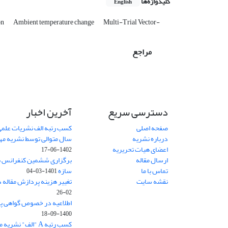
کلیدواژه‌ها
English
on
Ambient temperature change
Multi-Trial Vector-
مراجع
دسترسی سریع
آخرین اخبار
صفحه اصلی
کسب رتبه الف نشریات علمی
درباره نشریه
سال متوالی توسط نشریه م
اعضای هیات تحریریه
1402-06-17
ارسال مقاله
برگزاری ششمین کنفرانس بی
تماس با ما
سازه
1401-03-04
نقشه سایت
تغییر هزینه پردازش مقاله 
02-26
اطلاعیه در خصوص گواهی پ
1400-09-18
کسب رتبه A "الف" نشریه مهندسی سازه و ساخت