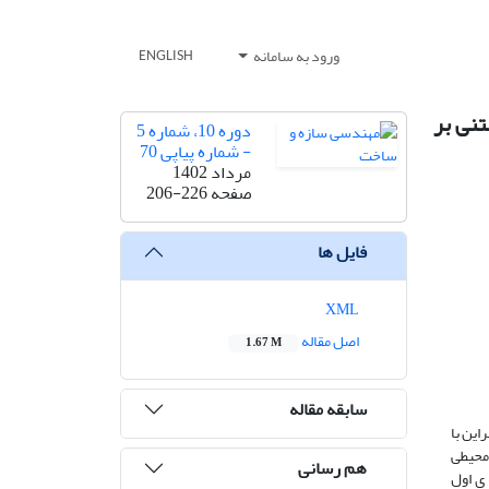
ورود به سامانه
ENGLISH
نی بر
دوره 10، شماره 5
- شماره پیاپی 70
مرداد 1402
صفحه
206-226
فایل ها
XML
اصل مقاله
1.67 M
سابقه مقاله
این با
 محیطی
هم رسانی
ی اول