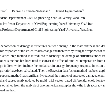
1
2
3
argar
Behrouz Ahmadi-Nedushan
Hamed Tajammolian
dent, Department of Civil Engineering, Yazd University, Yazd, Iran
e Professor, Department of Civil Engineering, Yazd University, Yazd, Iran
t Professor, Department of Civil Engineering, Yazd University, Yazd, Iran
henomenon of damage in structures causes a change in the mass, stiffness and dampi
ic responses of the structure also change and therefore by using the responses of the
le, a two-step method is introduced to identify the damage of structures under va
nents method has been used to extract the effect of ambient temperature from the 
e indices, which include the modal strain energy, frequency response function str
e ratio, have been calculated. Then the Bayesian data fusion method has been applie
roposed method has significantly reduced the number of suspected damaged elements
ed and subsequently updated by multi-trial vector-based differential evolution to
ts obtained from the analysis of two numerical examples show the high accuracy and
osed method.