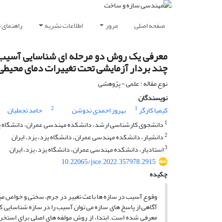
صفحه اصلی
مرور
اطلاعات نشریه
راهنمای 
معرفی یک روش دو مرحله ای شناسایی آسیب بر
چند بردار آزمایشی تحت تغییرات دمای محیطی
نوع مقاله : علمی - پژوهشی
نویسندگان
2
1
کیمیا کارگر
بهروز احمدی ندوشن
حامد تجملیان
1
دانشجوی کارشناسی ارشد، دانشکده مهندسی عمران، دانشگاه یزد
2
دانشیار، دانشکده مهندسی عمران، دانشگاه یزد، یزد، ایران
3
استادیار، دانشکده مهندسی عمران، دانشگاه یزد، یزد، ایران
10.22065/jsce.2022.357978.2915
چکیده
وقوع آسیب در سازه ها باعث تغییر در جرم، سختی و خواص میرای
آگاهی از پاسخ های سازه می توان آسیب را در سازه شناسایی کر
معرفی شده است. ابتدا، از روش مولفه های اصلی برای استخر