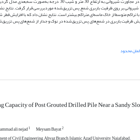
نسبت طول مدفون به ارتفاع شیروانی 67/0، 83/0، 1 و 17/1 در مجاورت شیروانی به ارتفاع 30 متر و شیب 30 درجه به‌صورت سه‌
شیروانی بر روی ظرفیت باربری شمع پس تزریق‌شده موردبررسی قرار گرفت. نتایج نشا
 تراکم متوسط از خاک ماسه‌ای متراکم بیشتر است. نتایج نشان داد که با افزایش قطر ش
ایش ظرفیت باربری در شمع‌های پس‌ تزریق‌شده در نوک و جدار از شمع‌های پس تزریق‌ش
لمان محدود
g Capacity of Post Grouted Drilled Pile Near a Sandy Sl
1
2
ammad ali nejad
Meysam Bayat
ent of Civil Engineering, Ahvaz Branch, Islamic Azad University, Najafabad.