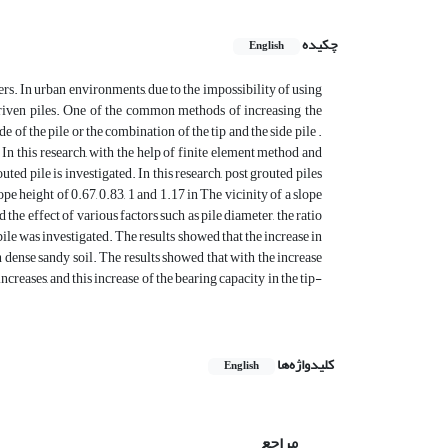
چکیده
English
rs. In urban environments, due to the impossibility of using
 driven piles. One of the common methods of increasing the
de of the pile or the combination of the tip and the side pile .
 In this research, with the help of finite element method and
d pile is investigated. In this research, post grouted piles
lope height of 0.67, 0.83, 1 and 1.17 in The vicinity of a slope
the effect of various factors such as pile diameter, the ratio
 pile was investigated. The results showed that the increase in
 dense sandy soil. The results showed that with the increase
ncreases, and this increase of the bearing capacity in the tip-
کلیدواژه‌ها
English
مراجع