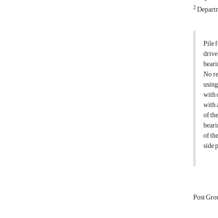
2
Departm
Pile 
drive
beari
No re
using
with 
with 
of th
beari
of th
side 
Post Gro