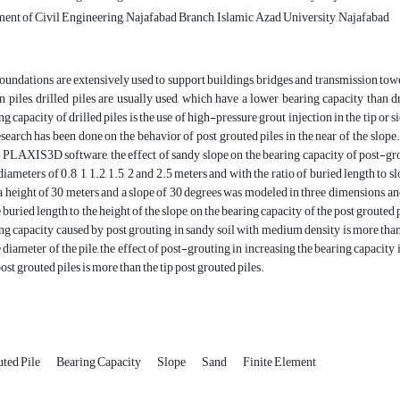
ent of Civil Engineering, Najafabad Branch, Islamic Azad University, Najafabad
foundations are extensively used to support buildings, bridges and transmission towe
n piles, drilled piles are usually used, which have a lower bearing capacity than
ng capacity of drilled piles is the use of high-pressure grout injection in the tip or si
search has been done on the behavior of post grouted piles in the near of the slope.
 PLAXIS3D software, the effect of sandy slope on the bearing capacity of post-groute
diameters of 0.8, 1, 1.2, 1.5, 2 and 2.5 meters and with the ratio of buried length to s
a height of 30 meters and a slope of 30 degrees was modeled in three dimensions, and 
e buried length to the height of the slope, on the bearing capacity of the post grouted
ng capacity caused by post grouting in sandy soil with medium density is more than
e diameter of the pile, the effect of post-grouting in increasing the bearing capacity i
post grouted piles is more than the tip post grouted piles.
uted Pile
Bearing Capacity
Slope
Sand
Finite Element