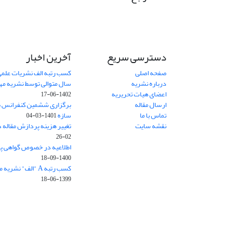
دسترسی سریع
آخرین اخبار
صفحه اصلی
کسب رتبه الف نشریات علمی
درباره نشریه
سال متوالی توسط نشریه م
اعضای هیات تحریریه
1402-06-17
ارسال مقاله
برگزاری ششمین کنفرانس بی
تماس با ما
سازه
1401-03-04
نقشه سایت
تغییر هزینه پردازش مقاله 
02-26
اطلاعیه در خصوص گواهی پ
1400-09-18
کسب رتبه A "الف" نشریه مهندسی سازه و ساخت
1399-06-18