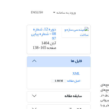
ورود به سامانه
ENGLISH
دوره 12، شماره
08 - شماره پیاپی
97
آبان 1404
صفحه
138-165
فایل ها
XML
اصل مقاله
1.98 M
مع‌های
ع‌های
یق در
سابقه مقاله
 نرم‌افزار PLAXIS3D به بررسی اثر شیروانی
فیت باربری شمع پس تزریق‌شده پرداخته می‌شود. در این تحقیق شمع پس‌ تزریق‌شده با قطر 8/0، 1، 2/1، 5/1، 2 و5/2 متر و با
هم رسانی