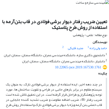
تعیین ضریب رفتار دیوار برشی فولادی در قاب بتن‌آرمه با
استفاده از روش طرح پلاستیک
نوع مقاله : علمی - پژوهشی
نویسندگان
2
1
حامد ولی زاده
مجید قلهکی
1
دانشجوی دکتری سازه، دانشکده مهندسی عمران، دانشگاه سمنان، سمنان، ایران
2
دانشیار، دانشکده مهندسی عمران، دانشگاه سمنان، سمنان، ایران
10.22065/jsce.2019.167530.1761
چکیده
در چند دهه اخیر، ایده استفاده از دیوار برشی فولادی نازک، به‌ عنوان یک
سیستم مقاوم در برابر بارهای جانبی در طراحی و تقویت ساختمان ها، مورد
توجه پژوهشگران و طراحان قرار گرفته است. در این تحقیق تلاش شده است
ضریب رفتار (R)، ضریب اضافه مقاومت و ضریب تشدید کننده جابجایی در
قاب خمشی بتن آرمه ویژه با دیوار برشی فولادی نازک و استفاده از روش طرح