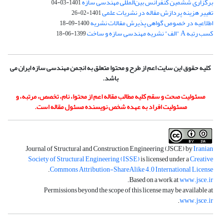
برگزاری ششمین کنفرانس بین‌المللی مهندسی سازه
1401-03-04
تغییر هزینه پردازش مقاله در نشریات علمی
1401-02-26
اطلاعیه در خصوص گواهی پذیرش مقالات نشریه
1400-09-18
کسب رتبه A "الف" نشریه مهندسی سازه و ساخت
1399-06-18
کلیه حقوق این سایت اعم از طرح و محتوا متعلق به انجمن مهندسی سازه ایران می
باشد.
مسئولیت صحت و سقم کلیه مطالب مقاله اعم از محتوا، نام، تخصص، مرتبه، و
مسئولیت افراد به عهده شخص نویسنده مسئول مقاله است.
Journal of Structural and Construction Engineering (JSCE) by
Iranian
Society of Structural Engineering (ISSE)
is licensed under a
Creative
.
Commons Attribution-ShareAlike 4.0 International License
.
Based on a work at
www.jsce.ir
Permissions beyond the scope of this license may be available at
.
www.jsce.ir