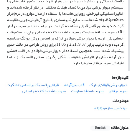
پلاستیک مبتنی بر عملکرد، مورد بررسی قرار گیرد. بدین منظور قاب هایی با
سیستم دیوار برشی فولادی با تعداد طبقات مختلف، در نظر گرفته‌ شده‌اند و
آنالیز استاتیکی غیرخطی، روی این قاب ها با استفاده از مدل نواری در نرم‌افزار
OpenSees انجام‌ شده است. نتایج شبیه‌سازی با نتایج آزمایش تجربی مقایسه
گردیدند و تطبیق قابل قبولی مشاهده گردید. در نهایت مقادیر ضریب رفتار
(R) ، ضریب اضافه مقاومت و ضریب تشدیدکننده جابجایی برای سیستم قاب
خمشی بتن آرمه با دیوار برشی فولادی نازک بر اساس روش یوانگ محاسبه
گردیده و به ترتیب برابر 9.37، 2.21 و 11.06 برای روش طراحی در حالت حدی
پیشنهاد شده است. همچنین استفاده از دیوار برشی فولادی در قاب خمشی
بتن آرمه نشان از افزایش مقاومت، شکل پذیری، سختی الاستیک و نهایتاً
افزایش ضریب رفتار سازه را دارد.
کلیدواژه‌ها
دیوار برشی فولادی نازک
قاب بتن‌آرمه
طراحی پلاستیک بر اساس عملکرد
ضریب رفتار
ضریب اضافه مقاومت
ضریب تشدیدکننده جابجایی
موضوعات
مهندسی سازه و زلزله
عنوان مقاله
English