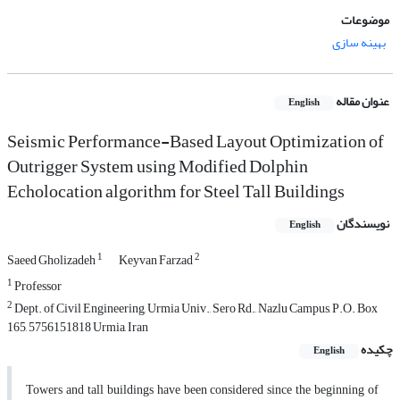
موضوعات
بهینه سازی
عنوان مقاله
English
Seismic Performance-Based Layout Optimization of
Outrigger System using Modified Dolphin
Echolocation algorithm for Steel Tall Buildings
نویسندگان
English
1
2
Saeed Gholizadeh
Keyvan Farzad
1
Professor
2
Dept. of Civil Engineering, Urmia Univ., Sero Rd., Nazlu Campus, P.O. Box
165, 5756151818 Urmia, Iran
چکیده
English
Towers and tall buildings have been considered since the beginning of