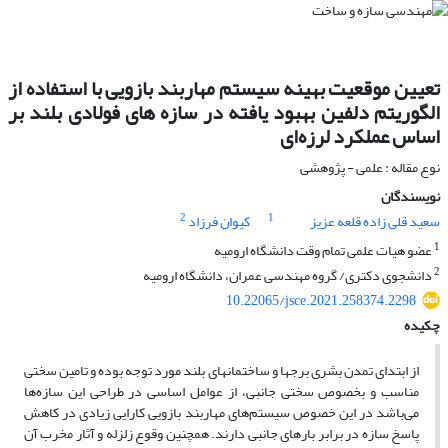
تعیین موقعیت بهینه سیستم مهاربند بازویی با استفاده از
الگوریتم دلفین بهبود یافته در سازه های فولادی بلند بر
اساس عملکرد لرزه‌ای
نوع مقاله : علمی - پژوهشی
نویسندگان
2
1
سعید قلی زاده قلعه عزیز
کیوان فرزاد
1
عضو هیات علمی تمام وقت دانشگاه ارومیه
2
دانشجوی دکتری/ گروه مهندسی عمران، دانشگاه ارومیه
10.22065/jsce.2021.258374.2298
چکیده
از ابتدای تمدن بشری برجها و ساختمانهای بلند مورد توجه بوده‌ و تامین سختی
مناسب و بخصوص سختی جانبی، از عوامل اساسی در طراحی این سازه‌ها
می‌باشد در این خصوص سیستم‌های مهاربند بازویی کارایی زیادی در کاهش
پاسخ سازه در برابر بارهای جانبی دارند. همچنین وقوع زلزله و آثار مخرب آن