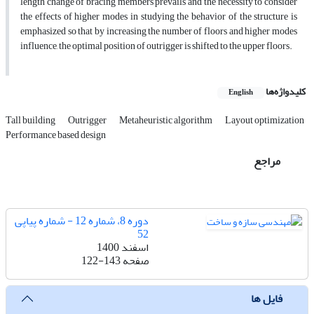
length change of bracing members prevails and the necessity to consider
the effects of higher modes in studying the behavior of the structure is
emphasized so that by increasing the number of floors and higher modes
influence, the optimal position of outrigger is shifted to the upper floors.
کلیدواژه‌ها
English
Tall building
Outrigger
Metaheuristic algorithm
Layout optimization
Performance based design
مراجع
دوره 8، شماره 12 - شماره پیاپی
52
اسفند 1400
صفحه
122-143
فایل ها