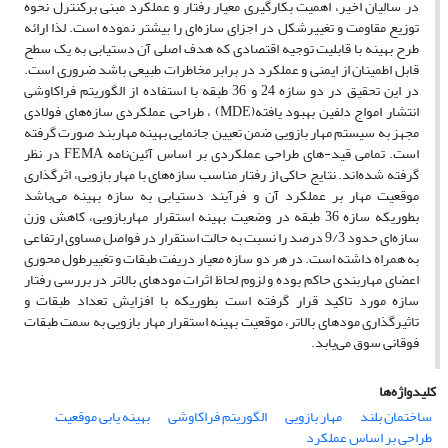
در سالیان اخیر، اهمیت بکارگیری معیار رفتار و عملکرد مبنی برکنترل نحوه
توزیع مقاومت و تغییرشکل در اجزای سازه‌ای را بیشتر نموده است. لذا ارائه
طرح بهینه با قابلیت توجیه اقتصادی که هدف اصلی آن دستیابی به یک سطح
قابل اطمینان از ایمنی و عملکرد در برابر مخاطرات طبیعی باشد ضروری است.
در این تحقیق در دو سازه 24 و 36 طبقه با استفاده از الگوریتم فراکاوشی
انتشار امواج دلفین بهبود یافته(MDE) ، طراحی عملکردی سازه‌های فولادی
مجهز به سیستم مهار بازویی ضمن تعیین جانمایی بهینه مهاربند صورت گرفته
است. تمامی قید-های طراحی عملکردی بر اساس آئین‌نامه FEMA در نظر
گرفته شده‌اند. نتایج حاکی از رفتار مناسب سازه‌های با مهار بازویی، اثرگذاری
موقعیت مهار بر عملکرد آن و فرآیند دستیابی به سازه بهینه می‌باشد
بطوریکه سازه 36 طبقه در وضعیت بهینه استقرار مهاربازویی، کاهش وزن
سازه‌ای حدود 9/3 درصد را نسبت به حالت استقرار در فواصل مساوی ارتفاعی
به همراه داشته است. در هر دو سازه معیار دریفت طبقات و تغییرطول محوری
اعضای مهاربندی حاکم بوده و لزوم لحاظ اثرات مودهای بالاتر در بررسی رفتار
سازه مورد تاکید قرار گرفته است بطوریکه با افزایش تعداد طبقات و
تاثیرگذاری مودهای بالاتر، موقعیت بهینه استقرار مهار بازویی به سمت طبقات
فوقانی سوق می‌یابد.
کلیدواژه‌ها
ساختمان بلند
مهار بازویی
الگوریتم فراکاوشی
بهینه یابی موقعیت
طراحی‌ بر اساس‌ عملکرد