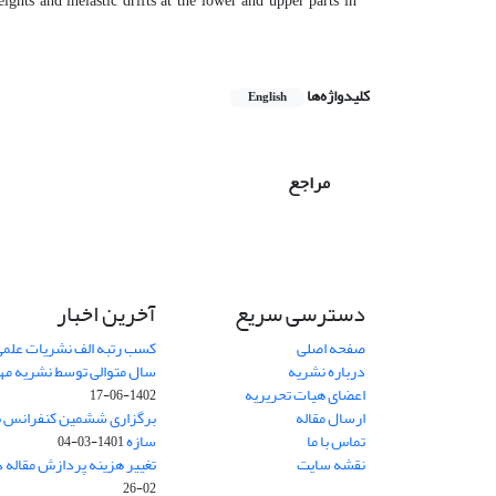
ights and inelastic drifts at the lower and upper parts in
کلیدواژه‌ها
English
مراجع
دسترسی سریع
آخرین اخبار
صفحه اصلی
کسب رتبه الف نشریات علمی
درباره نشریه
سال متوالی توسط نشریه م
اعضای هیات تحریریه
1402-06-17
ارسال مقاله
برگزاری ششمین کنفرانس بی
تماس با ما
سازه
1401-03-04
نقشه سایت
تغییر هزینه پردازش مقاله 
02-26