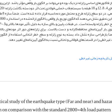
 فاکتورهای اساسی زلزله نزدیک بوده و می‌تواند بر الگوی بار واقعی مؤثر باشد. ازاین‌رو 
تح
زلزله دور و 20 رکورد زلزله نزدیک
وی بار آیین‌نامه‌ای محافظه‌کارانه و دست بالاست. برای زلزله‌های دور اثر مودهای بالات
اختلاف هستند. ضمناً بازطراحی سازه نشان داد بسته به نوع زلزله و سطح خطر انتخابی استفاده از الگو
غیرخطی را در قسمت‌های فوقانی و تحتانی نسبت به الگوی آیین‌نامه‌ای تغییر دهد.
ل تاریخچه زمانی غیرخطی
ical study of the earthquake type (Far and near) and hazar
n on comparison with the standard 2800-4th load pattern