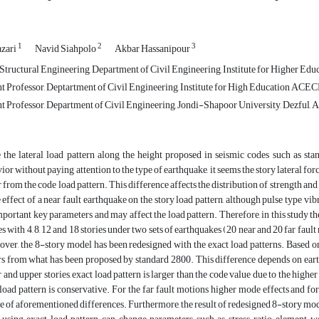
1
2
3
zari
Navid Siahpolo
Akbar Hassanipour
tructural Engineering, Department of Civil Engineering, Institute for Higher Ed
t Professor, Deptartment of Civil Engineering, Institute for High Education ACECR
t Professor, Department of Civil Engineering, Jondi-Shapoor University, Dezful, A
 the lateral load pattern along the height proposed in seismic codes such as st
ior without paying attention to the type of earthquake, it seems the story lateral fo
r from the code load pattern. This difference affects the distribution of strength and s
e effect of a near fault earthquake on the story load pattern, although pulse type vi
mportant key parameters and may affect the load pattern. Therefore, in this study th
s with 4, 8, 12 and 18 stories under two sets of earthquakes (20 near and 20 far f
ver, the 8-story model has been redesigned with the exact load patterns. Based on 
rs from what has been proposed by standard 2800. This difference depends on earthq
 and upper stories, exact load pattern is larger than the code value due to the highe
load pattern is conservative. For the far fault motions higher mode effects and for 
e of aforementioned differences. Furthermore, the result of redesigned 8-story mo