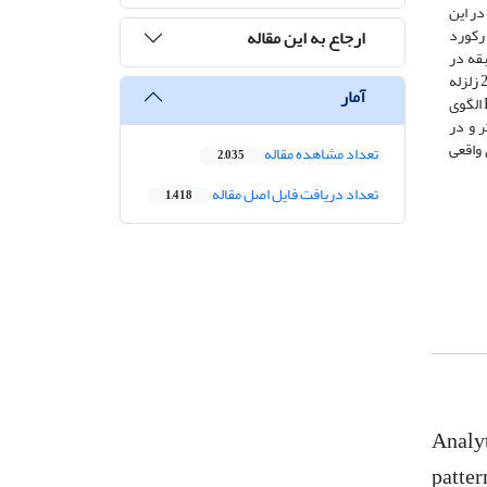
در این
قیق با استفاده از تحلیل تاریخچه زمانی غیرخطی 4 مدل سازه‌ای 4، 8، 12 و 18 طبقه با سیستم قاب خمشی فولادی تحت اثر دودسته نگاشت زلزله (20 رکورد
ارجاع به این مقاله
 گسل) متوسط الگوی بار واقعی، در دو سطح زلزله طرح و محتمل موردمحاسبه ‌قرار داده شده است. ضمناً سازه 8 طبقه در
برابر الگوی بار واقعی بازطراحی گردید. نتایج در حوزه فرضیات این تحقیق نشان می‌دهند که الگوی توزیع بار واقعی با الگوی ارائه‌شده در استاندارد 2800 زلزله
آمار
ایران متفاوت است. این تفاوت به نوع زلزله، ارتفاع سازه و سطح خطر زلزله وابسته است. در طبقات پایین و بالای سازه به دلیل تأثیر مودها بالاتر وP- Δ الگوی
ر و در
ی واقعی
تعداد مشاهده مقاله
2,035
تعداد دریافت فایل اصل مقاله
1,418
Analyt
patter