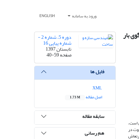
ورود به سامانه
ENGLISH
وی بار
دوره 5، شماره 2 -
شماره پیاپی 16
تابستان 1397
صفحه
40-59
فایل ها
XML
اصل مقاله
1.73 M
سابقه مقاله
لزله اعمالی است،
اوت در
هم رسانی
ارتعاش