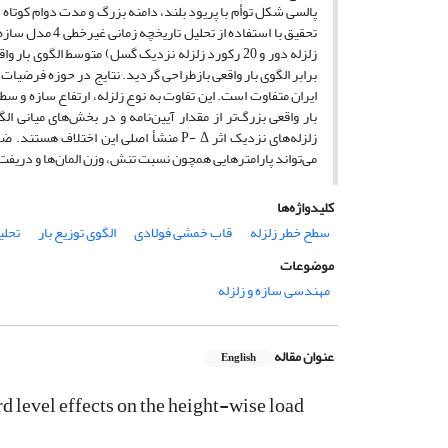
پالسی شکل توأم با پریود بلند، دامنه بزرگ و مدت دوام کوتاه از
بار واقعی بزرگ‌تر از مقدار آیین‌نامه و در بخش‌های میانی الگ
زلزله‌های نزدیک اثر P- Δ منشأ اصلی این 
می‌تواند پارامترهایی همچون نسبت تنش، وزن المان‌ها و دریفت 
کلیدواژه‌ها
سطح خطر زلزله
قاب خمشی فولادی
الگوی توزیع بار
تحلی
موضوعات
مهندسی سازه و زلزله
عنوان مقاله
English
d level effects on the height-wise load