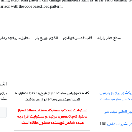
, using exact load pattern can change parameters such as stress ratio, element we
rison with the code based load pattern.
سطح خطر زلزله
قاب خمشی فولادی
الگوی توزیع بار
تحلیل تاریخچه زمان
اشت
 کشور برای چهارمین
برای 
کلیه حقوق این سایت اعم از طرح و محتوا متعلق به
هندسی سازه و ساخت
مشتر
انجمن مهندسی سازه ایران می باشد.
مسئولیت صحت و سقم کلیه مطالب مقاله اعم از
ن‌المللی مهندسی
محتوا، نام، تخصص، مرتبه، و مسئولیت افراد به
عهده شخص نویسنده مسئول مقاله است.
در نشریات علمی
1401-