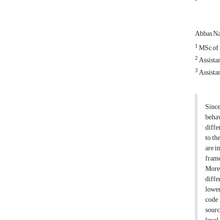
Abbas Na
1
MSc of S
2
Assistan
3
Assistan
Since
behav
diffe
to th
are i
frame
Moreo
diffe
lower
code 
sourc