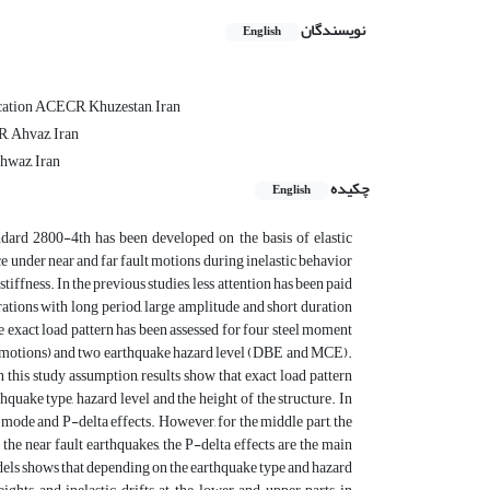
نویسندگان
English
ucation ACECR, Khuzestan, Iran
, Ahvaz, Iran
hwaz, Iran
چکیده
English
andard 2800-4th has been developed on the basis of elastic
rce under near and far fault motions during inelastic behavior
tiffness. In the previous studies, less attention has been paid
brations with long period, large amplitude and short duration
e exact load pattern has been assessed for four steel moment
ault motions) and two earthquake hazard level (DBE and MCE).
this study assumption, results show that exact load pattern
uake type, hazard level and the height of the structure. In
r mode and P-delta effects. However, for the middle part, the
the near fault earthquakes, the P-delta effects are the main
dels shows that depending on the earthquake type and hazard