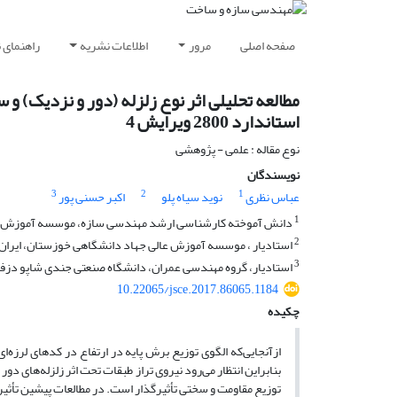
صفحه اصلی
مرور
اطلاعات نشریه
راهنمای 
مطالعه تحلیلی اثر نوع زلزله (دور و نزدیک) و سط
استاندارد 2800 ویرایش 4
نوع مقاله : علمی - پژوهشی
نویسندگان
3
2
1
عباس نظری
نوید سیاه پلو
اکبر حسنی پور
1
دانش آموخته کارشناسی ارشد مهندسی سازه، موسسه آموزش عال
2
استادیار ، موسسه آموزش عالی جهاد دانشگاهی خوزستان، ایران
3
استادیار، گروه مهندسی عمران، دانشگاه صنعتی جندی شاپو دزفو
10.22065/jsce.2017.86065.1184
چکیده
بنابراین انتظار می‌رود نیروی تراز طبقات تحت اثر زلزله‌های دو
توزیع مقاومت و سختی تأثیرگذار است. در مطالعات پیشین تأثیر