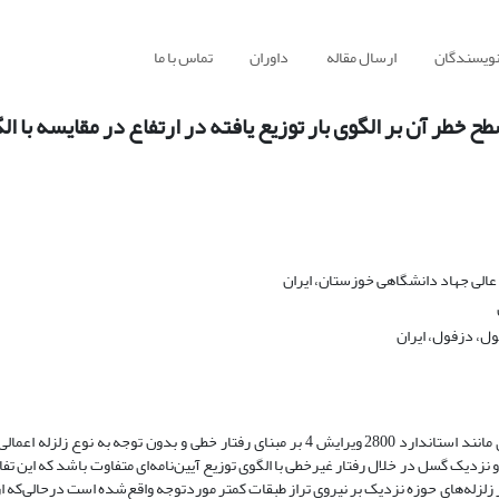
نویسندگان
ارسال مقاله
داوران
تماس با ما
ح خطر آن بر الگوی بار توزیع یافته در ارتفاع در مقایسه با الگ
ی جهاد دانشگاهی خوزستان، ایران
ل، دزفول، ایران
ازآنجایی‌که الگوی توزیع برش پایه در ارتفاع در کدهای لرزه‌ای مانند استاندارد 2800 ویرایش 4 بر مبنای رفتار خطی و بدون توجه به نوع ز
ر و نزدیک گسل در خلال رفتار غیرخطی با الگوی توزیع آیین‌نامه‌ای متفاوت باشد که این تف
 زلزله‌های حوزه نزدیک بر نیروی تراز طبقات کمتر موردتوجه واقع‌شده است درحالی‌که 