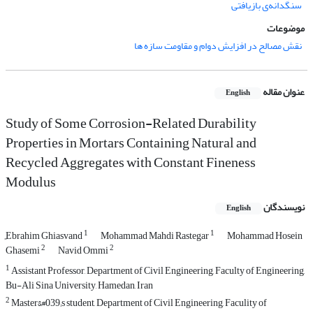
سنگدانه‌ی بازیافتی
موضوعات
نقش مصالح در افزایش دوام و مقاومت سازه ها
عنوان مقاله
English
Study of Some Corrosion-Related Durability
Properties in Mortars Containing Natural and
Recycled Aggregates with Constant Fineness
Modulus
نویسندگان
English
1
1
ٍEbrahim Ghiasvand
Mohammad Mahdi Rastegar
Mohammad Hosein
2
2
Ghasemi
Navid Ommi
1
Assistant Professor, Department of Civil Engineering, Faculty of Engineering,
Bu-Ali Sina University, Hamedan, Iran
2
Master&#039;s student, Department of Civil Engineering, Faculity of