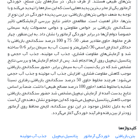
بتن‌های طبیعی هستند. از طرف دیگر، در سازه‌های بتن مسلح، خوردگی
آرماتور یکی از مخرب‌ترین پدیده‌هایی است که این سازه‌ها را تهدید می‌کند و با
توجه به ضعف دوامی بتن‌های بازیافتی، بررسی پدیده خوردگی در این نوع از
بتن‌ها، حائز اهمیت است. مطالعه‌ی حاضر نتایج بررسی آزمایشگاهی تاثیر
سنگدانه‌ی بازیافتی بر خواص مقاومتی و دوامی محصولات پایه سیمانی
خصوصاً دوام آن‌ها در برابر خوردگی آرماتور را نشان داد. به این منظور، چهار
طرح مخلوط، حاوی مقادیر صفر، 50، 75 و 100 درصد سنگدانه‌ی بازیافتی با
حداکثر اندازه‌ی اسمی 2/36میلی‌متر و نسبت آب به سیمان برابر 0/6 ساخته
شد و آزمایش‌های مقاومت فشاری، جذب آب موئینه، جذب آب حجمی و
پتانسیل نیم‌پیل روی آن‌ها انجام شد. پس از انجام آزمایش‌ها و بررسی نتایج
مشخص شد که در یک نسبت آب به سیمان برابر، حضور سنگدانه‌ی بازیافتی
موجب کاهش مقاومت فشاری، افزایش جذب آب موئینه و جذب آب حجمی
می‌شود؛ هرچند مخلوط‌ حاوی 50 درصد سنگدانه‌ی بازیافتی رفتاری نسبتاً
مشابه با مخلوط شاهد (حاوی 100 درصد مصالح طبیعی) داشت. ضمناً بر اساس
نتایج بدست آمده از آزمایش نیم‌پیل مشخص شد حضور سنگدانه‌ی بازیافتی
موجب کاهش پتانسیل نیم‌پیل می‌شود که این موضوع نشان دهنده‌ی آن است
که به دلیل تخلخل موجود در این نوع سنگدانه، لایه‌ی محافظ روی آرماتور
زودتر از بین رفته و فرآیند خوردگی آغاز می‌گردد.
کلیدواژه‌ها
بتن بازیافتی
خوردگی آرماتور
پتانسیل نیم‌پیل
جذب آب موئینه