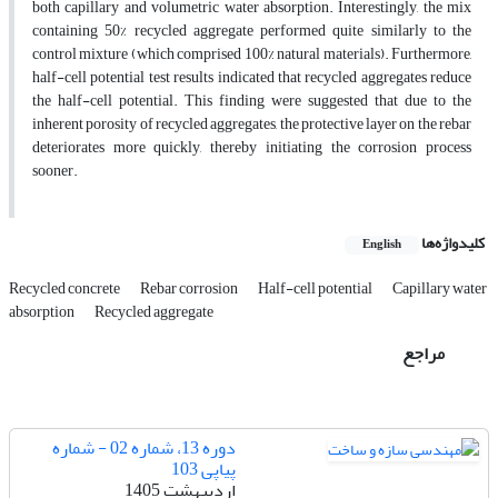
both capillary and volumetric water absorption. Interestingly, the mix
containing 50% recycled aggregate performed quite similarly to the
control mixture (which comprised 100% natural materials). Furthermore,
half-cell potential test results indicated that recycled aggregates reduce
the half-cell potential. This finding were suggested that due to the
inherent porosity of recycled aggregates, the protective layer on the rebar
deteriorates more quickly, thereby initiating the corrosion process
sooner.
کلیدواژه‌ها
English
Recycled concrete
Rebar corrosion
Half-cell potential
Capillary water
absorption
Recycled aggregate
مراجع
دوره 13، شماره 02 - شماره
پیاپی 103
اردیبهشت 1405