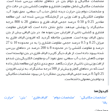
مشخصات مکانیکی و دوام بتن در دماهای مختلف بررسی شده است.
مشخصات مکانیکی شامل مقاومت فشاری و مقاومت کششی بتن در حالت داغ
و مشخصات دوام بتن حرارت دیده شامل جذب آب سطحی، عمق نفوذ آب،
مقاومت الکتریکی و افت وزنی در آزمایشگاه بررسی شده اند. این مطالعه
مقادیر 0.25 و 0.50 درصد حجمی الیاف فلزی و دماهای 28 تا 800 درجه
سانتیگراد را پوشش میدهد. نتایج نشان داده است که افزایش مقاومت
فشاری و کششی ناشی از افزایش سن نمونه ها، در بتن الیافی بیش از بتن
بدون الیاف بوده است. همچنین ملاحظه گردید که افزودن الیاف فلزی به
میزان 0.25 و 0.5 درصد حجمی مقاومت فشاری را به در محدوده 10 تا 27
درصد و مقاومت کششی را در محدوده 8 تا 200 درصد در دماهای بررسی
شده بهبود داده است. از طرف دیگر کاربرد الیاف فلزی در بتن توانسته است
موجب کاهش جذب آب سطحی، عمق نفوذ آب و مقاومت الکتریکی بتن شده و
از افت وزنی بتن ناشی از حرارت بکاهد. جمع بندی نتایج این مطالعه نشان داده
است که در دماهای کم‌تر و بیش‌تر از 500 درجه سانتیگراد، به ترتیب افزودن
0.25 و0.5 درصد حجمی الیاف بهترین عملکرد را در بهبود مشخصات مکانیکی
و دوام بتن معمولی داشته‌است.
کلیدواژه‌ها
"مشخصات مکانیکی"
"مشخصات دوام"
"الیاف فلزی"
" بتن"
"حرارت
بالا"
موضوعات