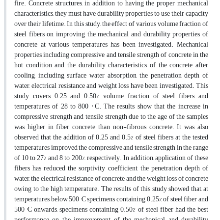
fire. Concrete structures, in addition to having the proper mechanical
characteristics, they must have durability properties to use their capacity
over their lifetime. In this study, the effect of various volume fraction of
steel fibers on improving the mechanical and durability properties of
concrete at various temperatures has been investigated. Mechanical
properties including compressive and tensile strength of concrete in the
hot condition and the durability characteristics of the concrete after
cooling, including surface water absorption, the penetration depth of
water, electrical resistance and weight loss have been investigated. This
study covers 0.25 and 0.50% volume fraction of steel fibers and
temperatures of 28 to 800 ° C. The results show that the increase in
compressive strength and tensile strength due to the age of the samples
was higher in fiber concrete than non-fibrous concrete. It was also
observed that the addition of 0.25 and 0.5% of steel fibers at the tested
temperatures improved the compressive and tensile strength in the range
of 10 to 27% and 8 to 200%, respectively. In addition, application of these
fibers has reduced the sorptivity coefficient, the penetration depth of
water, the electrical resistance of concrete and the weight loss of concrete
owing to the high temperature. The results of this study showed that, at
temperatures below 500 °C specimens containing 0.25% of steel fiber and
500 °C onwards, specimens containing 0.50% of steel fiber had the best
performance on the improvement of the mechanical and durability