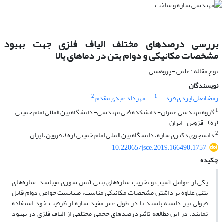
بررسی درصدهای مختلف الیاف فلزی جهت بهبود
مشخصات مکانیکی و دوام بتن در دماهای بالا
نوع مقاله : علمی - پژوهشی
نویسندگان
2
1
رمضانعلی ایزدی فرد
مهرداد عبدی مقدم
1
گروه مهندسی عمران- دانشکده فنی مهندسی- دانشگاه بین المللی امام خمینی
(ره)- قزوین- ایران
2
دانشجوی دکتری سازه، دانشگاه بین المللی امام خمینی (ره)، قزوین، ایران
10.22065/jsce.2019.166490.1757
چکیده
یکی از عوامل آسیب و تخریب سازه‌های بتنی آتش سوزی میباشد. سازه‌های
بتنی علاوه بر داشتن مشخصات مکانیکی مناسب، میبایست خواص دوام قابل
قبولی نیز داشته باشند تا در طول عمر مفید سازه از ظرفیت خود استفاده
نمایند. در این مطالعه تاثیردرصدهای حجمی مختلفی از الیاف فلزی در بهبود