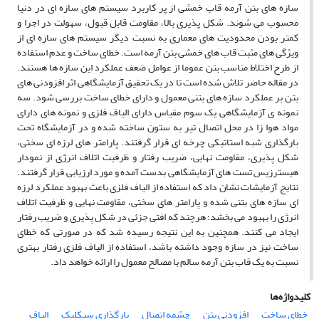
سازه های بتن آرمه قاب خمشی از پر کاربرد سیستم های سازه ای در دنیا
محسوب می شوند. شکل پذیری بالا، مقاومت قابل قبول، سهولت در اجرا و
کمتر بودن محدودیت های معماری به نسبت دیگر سیستم های سازه ای از
ویژگی های مثبت قاب های خمشی بتن آرمه است. خطای ساخت و عدم استفاده
از طرح اختلاط مناسب بتن عموما از عوامل ضعف عملکرد این سازه ها هستند.
در مقاله حاضر تلاش شده است تا در یک تحقیق آزمایشگاهی اثر افزودنی های
بتن بر عملکرد سازه های بتنی معمول و دارای خطای ساخت بررسی شود. سه
نمونه ی آزمایشگاهی یک سوم مقیاس دارای الیاف فلزی و نمونه های دارای
مواد هوا زا در محل اتصال تیر به ستون ساخته شده و در آزمایشگاه تحت
بارگذاری شبه استاتیکی چرخه ای قرار گرفتند. پارامتر های لرزه ای سختی،
شکل پذیری، مقاومت نهایی، ضریب رفتار و ظرفیت اتلاف انرژی از نمودار
هیسترزیس تست های آزمایشگاهی بدست آمده و مورد ارزیابی قرار گرفتند.
نتایج آزمایشات نشان داد که استفاده از الیاف فلزی باعث بهبود عملکرد لرزه
ای سازه های بتنی شده و پارامتر های سختی، مقاومت نهایی و ظرفیت اتلاف
انرژی را بهبود می بخشد؛ هرچند که افتی جزئی در شکل پذیری و ضریب رفتار
ایجاد می کنند. همچنین به این نتیجه رسیده شد که در صورتی که خطای
ساخت نیز در سازه وجود داشته باشد، استفاده از الیاف فلزی رفتار بهتری
نسبت به یک قاب بتن آرمه سالم با مصالح معمول را ارائه خواهد داد.
کلیدواژه‌ها
خطای ساخت
افزودنی بتن
چشمه اتصال
بارگذاری سیکلیک
الیاف