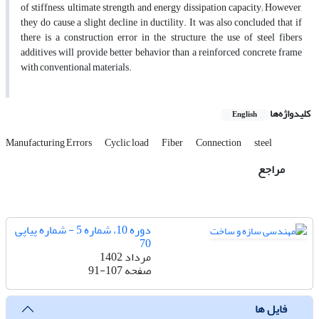
of stiffness, ultimate strength, and energy dissipation capacity; However,
they do cause a slight decline in ductility. It was also concluded that if
there is a construction error in the structure, the use of steel fibers
additives will provide better behavior than a reinforced concrete frame
with conventional materials.
کلیدواژه‌ها
English
Manufacturing Errors
Cyclic load
Fiber
Connection
steel
مراجع
دوره 10، شماره 5 - شماره پیاپی
70
مرداد 1402
صفحه
91-107
فایل ها