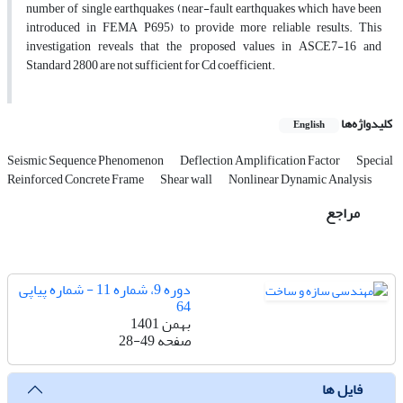
number of single earthquakes (near-fault earthquakes which have been
introduced in FEMA P695) to provide more reliable results. This
investigation reveals that the proposed values in ASCE7-16 and
Standard 2800 are not sufficient for Cd coefficient.
کلیدواژه‌ها
English
Seismic Sequence Phenomenon
Deflection Amplification Factor
Special
Reinforced Concrete Frame
Shear wall
Nonlinear Dynamic Analysis
مراجع
دوره 9، شماره 11 - شماره پیاپی
64
بهمن 1401
صفحه
28-49
فایل ها