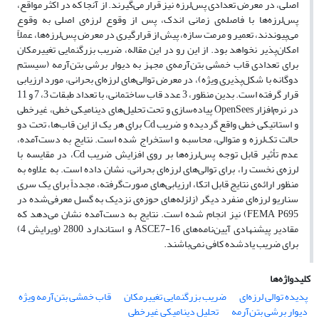
اصلی، در معرض تعدادی پس‌لرزه نیز قرار می‌گیرند. از آنجا که در اکثر مواقع،
پس‌لرزه‌ها با فاصله‌ی زمانی اندک، پس از وقوع لرزه‌ی اصلی به وقوع
می‌پیوندند، تعمیر و مرمت سازه، پیش از قرارگیری در معرض پس‌لرزه‌ها، عملاً
امکان‌پذیر نخواهد بود. از این رو در این مقاله، ضریب بزرگنمایی تغییرمکان
برای تعدادی قاب خمشی بتن‌آرمه‌ی مجهز به دیوار برشی بتن‌آرمه (سیستم
دوگانه با شکل‌پذیری ویژه)، در معرض توالی‌های لرزه‌ای بحرانی، مورد ارزیابی
قرار گرفته است. بدین منظور، 3 عدد قاب ساختمانی، با تعداد طبقات 3، 7 و 11
در نرم‌افزار OpenSees پیاده‌سازی و تحت تحلیل‌های دینامیکی خطی، غیرخطی
و استاتیکی خطی واقع گردیده و ضریب Cd برای هر یک از این قاب‌ها، تحت دو
حالت تک‌لرزه و متوالی، محاسبه و استخراج شده است. نتایج به دست‌آمده،
عدم تأثیر قابل توجه پس‌لرزه‌ها بر روی افزایش ضریب Cd، در مقایسه با
لرزه‌ی نخست را، برای توالی‌های لرزه‌ای بحرانی، نشان داده است. به علاوه به
منظور ارائه‌ی نتایج قابل اتکا، ارزیابی‌های صورت‌گرفته، مجدداً برای یک سری
سناریو لرزه‌ای منفرد دیگر (زلزله‌های حوزه‌ی نزدیک به گسل معرفی‌شده در
FEMA P695) نیز انجام شده است. نتایج به دست‌آمده نشان می‌دهد که
مقادیر پیشنهادی آیین‌نامه‌های ASCE7-16 و استاندارد 2800 (ویرایش 4)
برای ضریب یادشده کافی نمی‌باشند.
کلیدواژه‌ها
پدیده توالی لرزه‌ای
ضریب بزرگنمایی تغییرمکان
قاب خمشی بتن‌آرمه ویژه
دیوار برشی بتن‌آرمه
تحلیل دینامیکی غیرخطی