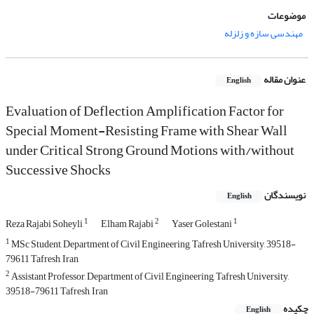
موضوعات
مهندسی سازه و زلزله
عنوان مقاله
English
Evaluation of Deflection Amplification Factor for
Special Moment-Resisting Frame with Shear Wall
under Critical Strong Ground Motions with/without
Successive Shocks
نویسندگان
English
1
2
1
Reza Rajabi Soheyli
Elham Rajabi
Yaser Golestani
1
MSc Student, Department of Civil Engineering, Tafresh University, 39518-
79611 Tafresh, Iran
2
Assistant Professor, Department of Civil Engineering, Tafresh University,
39518-79611 Tafresh, Iran
چکیده
English