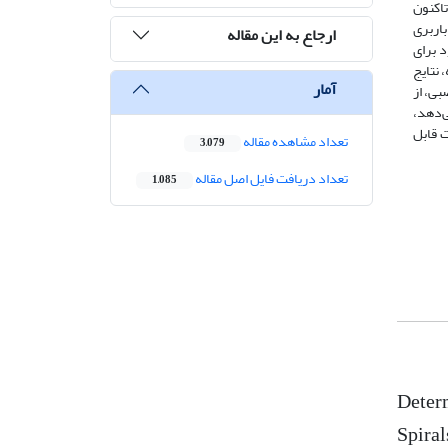
تاکنون
اربری
ارجاع به این مقاله
 برای
 نتایج
آمار
بی، از
ی‌دهد،
ت قابل
تعداد مشاهده مقاله
3,079
تعداد دریافت فایل اصل مقاله
1,085
Determ
Spira