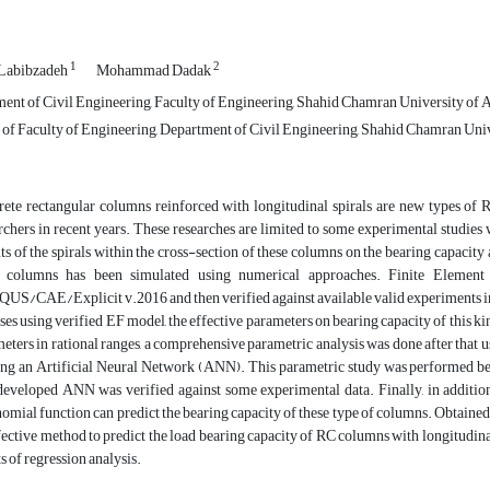
1
2
 Labibzadeh
Mohammad Dadak
ent of Civil Engineering, Faculty of Engineering, Shahid Chamran University of A
 of Faculty of Engineering, Department of Civil Engineering, Shahid Chamran Uni
ete rectangular columns reinforced with longitudinal spirals are new types of 
rchers in recent years. These researches are limited to some experimental studies 
ts of the spirals within the cross-section of these columns on the bearing capacity and
e columns has been simulated using numerical approaches. Finite Elemen
S/CAE/Explicit v.2016 and then verified against available valid experiments in l
ses using verified EF model, the effective parameters on bearing capacity of this k
eters in rational ranges, a comprehensive parametric analysis was done after that 
ing an Artificial Neural Network (ANN). This parametric study was performed beca
eveloped ANN was verified against some experimental data. Finally, in addition
omial function can predict the bearing capacity of these type of columns. Obtaine
fective method to predict the load bearing capacity of RC columns with longitudin
ts of regression analysis.