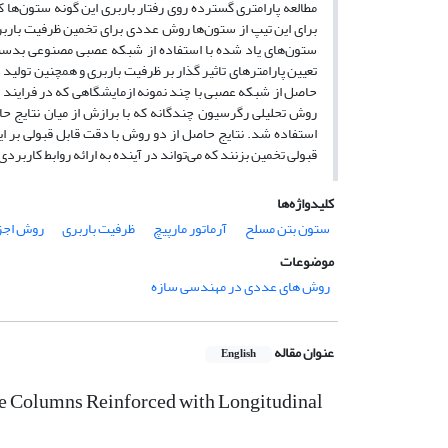
مطالعه پارامتری گسترده روی رفتار باربری این گونه ستون‌ها 
برای این تیپ از ستون‌ها روش عددی برای تخمین ظرفیت باربر
ستون‌های یاد شده با استفاده از شبکه‌ عصبی مصنوعی بدست 
تعیین پارامترهای تاثیر گذار بر ظرفیت باربری و همچنین تولید
حاصل از شبکه عصبی با چند نمونه ازمایشگاهی که در فرایند ام
روش تحلیلی رگرسیون چندگانه که با برازش از میان نتایج حا
استفاده شد. نتایج حاصل از دو روش با دقت قابل قبولی بر این
قبولی تخمین بزنند که می‌تواند در آینده به ارائه روابط کار
کلیدواژه‌ها
ستون بتن مسلح
آرماتور مارپیچ
ظرفیت باربری
روش اجز
موضوعات
روش های عددی در مهندسی سازه
عنوان مقاله
English
te Columns Reinforced with Longitudinal