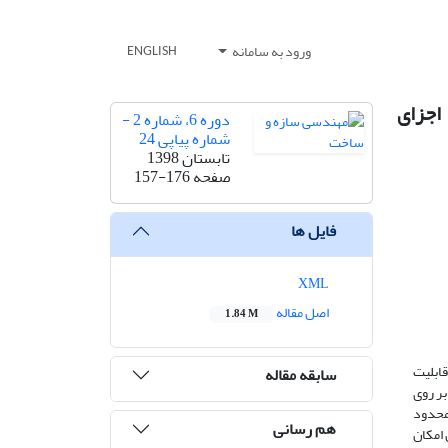
ورود به سامانه
ENGLISH
اجزای
دوره 6، شماره 2 -
شماره پیاپی 24
تابستان 1398
صفحه
157-176
فایل ها
XML
اصل مقاله
1.84 M
قابلیت
سابقه مقاله
بر روی
 محدود
هم رسانی
امکان