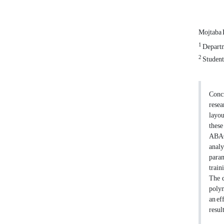
Mojtaba
1
Departm
2
Student
Concr
resea
layou
thes
ABAQU
analy
param
train
The d
polyn
an ef
resul