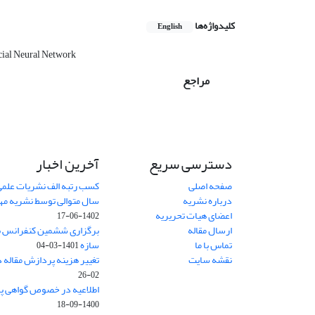
کلیدواژه‌ها
English
cial Neural Network
مراجع
دسترسی سریع
آخرین اخبار
صفحه اصلی
کسب رتبه الف نشریات علمی
درباره نشریه
سال متوالی توسط نشریه م
اعضای هیات تحریریه
1402-06-17
ارسال مقاله
برگزاری ششمین کنفرانس بی
تماس با ما
سازه
1401-03-04
نقشه سایت
تغییر هزینه پردازش مقاله 
02-26
اطلاعیه در خصوص گواهی پ
1400-09-18