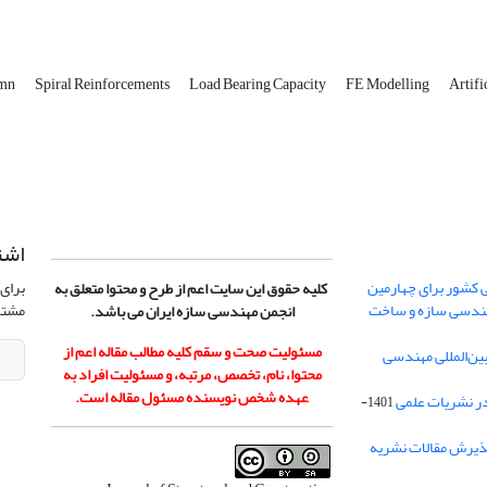
umn
Spiral Reinforcements
Load Bearing Capacity
FE Modelling
Artifi
اشت
 کشور برای چهارمین
برای 
کلیه حقوق این سایت اعم از طرح و محتوا متعلق به
هندسی سازه و ساخت
مشتر
انجمن مهندسی سازه ایران می باشد.
مسئولیت صحت و سقم کلیه مطالب مقاله اعم از
ن‌المللی مهندسی
محتوا، نام، تخصص، مرتبه، و مسئولیت افراد به
عهده شخص نویسنده مسئول مقاله است.
در نشریات علمی
1401-
ذیرش مقالات نشریه