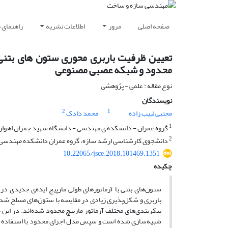
صفحه اصلی
مرور
اطلاعات نشریه
راهنمای 
تعیین ظرفیت باربری محوری ستون های بتنی م
محدود و شبکه عصبی مصنوعی
نوع مقاله : علمی - پژوهشی
نویسندگان
2
1
مجتبی لبیب زاده
محمد دادک
1
گروه عمران - دانشکده ی مهندسی - دانشگاه شهید چمران اهواز
2
دانشجوی کارشناسی ارشد سازه، گروه عمران دانشکده مهندسی، 
10.22065/jsce.2018.101469.1351
چکیده
ستون‌های بتنی با آرماتورهای طولی مارپیچ ایده‌ی جدیدی در 
باربری و شکل‌پذیری زیادی در مقایسه با ستون‌های مسلح شده ب
پیکربندی‌های مختلف آرماتور مارپیچ محدود شده‌اند. در این 
شبیه‌سازی شده است و سپس مدل اجزای محدود با استفاده ا