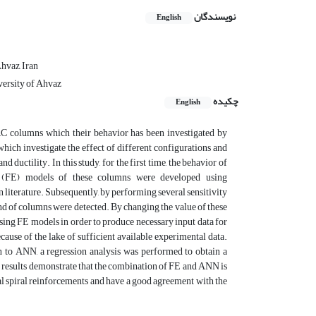
نویسندگان
English
hvaz, Iran
versity of Ahvaz
چکیده
English
RC columns which their behavior has been investigated by
which investigate the effect of different configurations and
 ductility. In this study, for the first time, the behavior of
t (FE) models of these columns were developed using
iterature. Subsequently, by performing several sensitivity
ind of columns were detected. By changing the value of these
using FE models in order to produce necessary input data for
use of the lake of sufficient available experimental data.
 to ANN, a regression analysis was performed to obtain a
d results demonstrate that the combination of FE and ANN is
al spiral reinforcements and have a good agreement with the