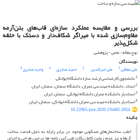
بررسی و مقایسه عملکرد سازه‌ای قاب‌های بتن‌آرمه
مقاوم‌سازی شده با میراگر شکاف‌دار و دستک با حلقه
شکل‌پذیر
نوع مقاله : علمی - پژوهشی
نویسندگان
4
3
2
1
علی معافی
علی خیرالدین
حمید صابری
وحید صابری
1
دانشجوی کارشناسی ارشد سازه دانشگاه ایوانکی
2
استاد، دانشکده مهندسی عمران، دانشگاه سمنان، سمنان، ایران
3
استادیار دانشکده عمران دانشگاه ایوانکی، سمنان، ایران
4
استادیار دانشکده مهندسی عمران دانشگاه ایوانکی، سمنان، ایران
10.22065/jsce.2020.216405.2054
چکیده
اغلب ساختمان‌های مسکونی موجود در برابر زلزله به دلیل قدمت ساخت
آن‌ها و نیز عدم رعایت کامل نکات فنی آیین نامه-ها درحین طراحی و اجرای