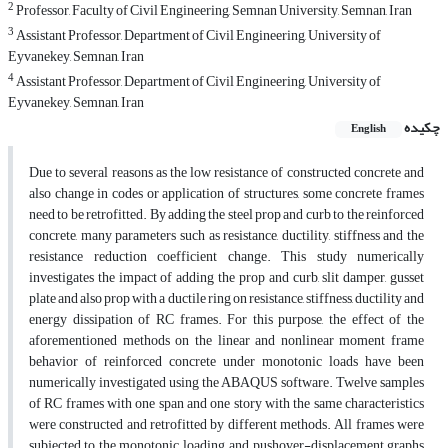
2
Professor, Faculty of Civil Engineering, Semnan University, Semnan, Iran
3
Assistant Professor, Department of Civil Engineering, University of
Eyvanekey, Semnan, Iran
4
Assistant Professor, Department of Civil Engineering, University of
Eyvanekey, Semnan, Iran
چکیده
English
Due to several reasons as the low resistance of constructed concrete and
also change in codes or application of structures, some concrete frames
need to be retrofitted. By adding the steel prop and curb to the reinforced
concrete, many parameters such as resistance, ductility, stiffness and the
resistance reduction coefficient change. This study numerically
investigates the impact of adding the prop and curb, slit damper, gusset
plate and also prop with a ductile ring on resistance, stiffness, ductility and
energy dissipation of RC frames. For this purpose, the effect of the
aforementioned methods on the linear and nonlinear moment frame
behavior of reinforced concrete under monotonic loads have been
numerically investigated using the ABAQUS software. Twelve samples
of RC frames with one span and one story with the same characteristics
were constructed and retrofitted by different methods. All frames were
subjected to the monotonic loading, and pushover-displacement graphs