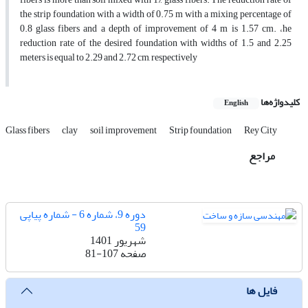
the strip foundation with a width of 0.75 m with a mixing percentage of
0.8 glass fibers and a depth of improvement of 4 m is 1.57 cm. ،he
reduction rate of the desired foundation with widths of 1.5 and 2.25
meters is equal to 2.29 and 2.72 cm, respectively
کلیدواژه‌ها
English
Glass fibers
clay
soil improvement
Strip foundation
Rey City
مراجع
دوره 9، شماره 6 - شماره پیاپی
59
شهریور 1401
صفحه
81-107
فایل ها