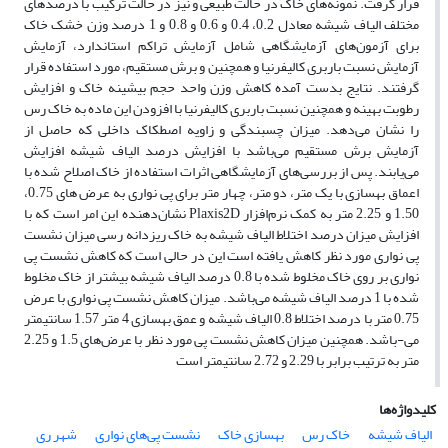
قرار گرفت. نمونه‌های خاک در حالت طبیعی و نیز در حالت ترکیب با درصد‌های
مختلف الیاف شیشه معادل 0.2، 0.4 و 0.6 و 0.8 و 1 درصد وزن خشک خاک
برای آزمون‌های آزمایشگاهی شامل آزمایش تراکم استاندارد، آزمایش
آزمایش نسبت باربری کالیفرنیا و همچنین و برش مستقیم، مورد استفاده قرار
گرفتند. نتایج بدست آمده کاهش وزن واحد حجم بیشینه خاک و افزایش
رطوبت بهینه و همچنین نسبت باربری کالیفرنیا با افزودن این ماده به خاک رس
را نشان می‌دهد. میزان چسبندگی و زاویه اصطکاک داخلی که حاصل از
آزمایش برش مستقیم می‌باشد با افزایش درصد الیاف شیشه افزایش
می‌یابند. پس از بررسی‌های آزمایشگاهی اثرات استفاده از خاک اصلاح شده با
اعماق بهسازی با یک متر، دو متر، چهار متر برای پی نواری به عرض های 0.75،
1.50 و 2.25 متر به کمک نرم‌افزار Plaxis2D نشان‌دهنده این امر است که با
افزایش میزان درصد اختلاط الیاف شیشه به خاک ریزدانه رسی میزان نشست
پی نواری مورد نظر کاهش یافته است این در حالی است که کاهش نشست پی
نواری بر روی خاک مخلوط شده با 0.8 درصد الیاف شیشه بیشتر از خاک مخلوط
شده با 1 درصد الیاف شیشه می‌باشد. میزان کاهش نشست پی نواری با عرض
0.75 متر با درصد اختلاط 0.8 الیاف شیشه و عمق بهسازی 4 متر 1.57 سانتیمتر
می-باشد. همچنین میزان کاهش نشست پی مورد نظر با عرض‌های 1.5 و 2.25
متر به ترتیب برابر با 2.29 و 2.72 سانتیمتر است
کلیدواژه‌ها
الیاف شیشه
خاک رس
بهسازی خاک
نشست پی‌های نواری
شهر ری