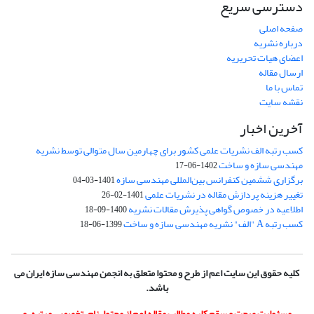
دسترسی سریع
صفحه اصلی
درباره نشریه
اعضای هیات تحریریه
ارسال مقاله
تماس با ما
نقشه سایت
آخرین اخبار
کسب رتبه الف نشریات علمی کشور برای چهارمین سال متوالی توسط نشریه
مهندسی سازه و ساخت
1402-06-17
برگزاری ششمین کنفرانس بین‌المللی مهندسی سازه
1401-03-04
تغییر هزینه پردازش مقاله در نشریات علمی
1401-02-26
اطلاعیه در خصوص گواهی پذیرش مقالات نشریه
1400-09-18
کسب رتبه A "الف" نشریه مهندسی سازه و ساخت
1399-06-18
کلیه حقوق این سایت اعم از طرح و محتوا متعلق به انجمن مهندسی سازه ایران می
باشد.
مسئولیت صحت و سقم کلیه مطالب مقاله اعم از محتوا، نام، تخصص، مرتبه، و