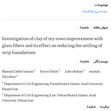
موضوعات
مهندسی ژئوتکینک
عنوان مقاله
English
Investigation of clay of rey town improvement with
glass fibers and its effect on reducing the settling of
strip foundations
نویسندگان
English
1
1
2
Masoud Zabihi Samani
Parvin Dolati
Zahra Babaei
mostafa
1
Daryabari
1
Department of Civil Engineering,, Parand branch, Islamic Azad University,
Parand, Iran
2
Department of Civil Engineering, East-Tehran Branch, Islamic Azad
University, Tehran, Iran
چکیده
English