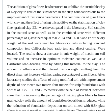
The addition of glass fibers has been used to stabilize the unsuitable clay
of Rey city to reduce the subsidence in the strip foundations due to the
improvement of resistance parameters. The combination of glass fibers
with clay and the effect of using this additive on the stabilization of clay
fine-grained clay (CL) were investigated in the laboratory. Soil samples
in the natural state as well as in the combined state with different
percentages of glass fibers equal to 0.2, 0.4 and 0.6, 0.8 and 1% of the dry
weight of the soil were used for laboratory tests including standard
compaction test, California load ratio test and direct cutting. Were
located. The results show a decrease in unit weight of maximum soil
volume and an increase in optimum moisture content, as well as a
California load-bearing ratio by adding this material to the clay. The
amount of adhesion and the internal friction angle resulting from the
direct shear test increase with increasing percentage of glass fibers. After
laboratory studies, the effects of using modified soil with improvement
depths of one meter, two meters, four meters for strip foundations with
widths of 0.75, 1.50 and 2.25 meters with the help of Plaxis2D software
show that by increasing the percentage of mixing glass fibers In fine-
grained clay soils, the amount of foundation deposition is reduced, while
the reduction of foundation deposition on soil mixed with 0.8% glass
fibers is more than soil mixed with 1% glass fibers. The reduction rate of