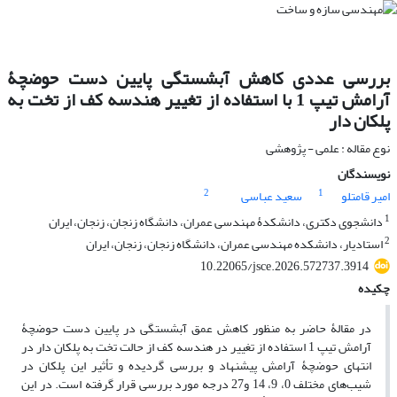
بررسی عددی کاهش آبشستگی پایین دست حوضچۀ
آرامش تیپ 1 با استفاده از تغییر هندسه کف از تخت به
پلکان دار
نوع مقاله : علمی - پژوهشی
نویسندگان
2
1
امیر قامتلو
سعید عباسی
1
دانشجوی دکتری، دانشکدۀ مهندسی عمران، دانشگاه زنجان، زنجان، ایران
2
استادیار، دانشکده مهندسی عمران، دانشگاه زنجان، زنجان، ایران
10.22065/jsce.2026.572737.3914
چکیده
در مقالۀ حاضر به منظور کاهش عمق آبشستگی در پایین دست حوضچۀ
آرامش تیپ 1 استفاده از تغییر در هندسه کف از حالت تخت به پلکان دار در
انتهای حوضچۀ آرامش پیشنهاد و بررسی گردیده و تأثیر این پلکان در
شیب‌های مختلف 0، 9، 14 و27 درجه مورد بررسی قرار گرفته است. در این