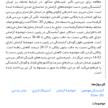
مطالعه برای بررسی تأثیر شیب‌های مذکور در شرایط مختلف بر میزان
آبشستگی پایین دست حوضچه‌های آرامش از مدلسازی عددی استفاده شده
است. مدل سرریز سد انحرافی چالوس واقع در استان مازندران برای بررسی
مذکور انتخاب و با پلکانی نمودن کف این حوضچه، تأثیر آن مورد بررسی قرار
گرفته است. شبیه‌سازی با استفاده از نرم‌افزار Flow-3D تحت زاویه‌ها و ابعاد
مختلف پله‌ها انجام گرفته است. نتایج به دست آمده از تحلیل‌ها نشان می‌دهد
که با افزایش شیب، حداکثر عمق آبشستگی در پایین دست حوضچۀ آرامش
دارای کف پلکانی نسبت به حالت بدون پلکان تا 38/46 درصد کاهش یافته
است. همچنین طول گودال آبشستگی در پایین دست حوضچۀ آرامش دارای
کف پلکانی نسبت به حالت بدون پلکان تا 28/57 درصد کاهش یافته است.
پلکانی کردن کف حوضچه باعث کاهش انرژی جنبشی مانده در پایین دست تا
14/63 درصد می‌گردد. شبیه‌سازی عددی پدیده‌های فیزیکی امکان بررسی
دقیق‌تر میدان جریان، بردارهای سرعت و کانتورهای فشار و گودال آبشستگی
را فراهم می‌کند که در این مقاله به صورت مبسوط به آن نیز پرداخته شده
است.
کلیدواژه‌ها
آبشستگی موضعی'
'حوضچۀ آرامش'
'استهلاک انرژی'
'مدل عددی'
'Flow-3D
موضوعات