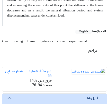
shown that by moving the middle node towards the corner of the frame
and increasing the eccentricity of this point, the stiffness of the frame
decreases and as a result, the natural vibration period and system
displacement increases under constant load.
کلیدواژه‌ها
English
knee
bracing
frame
hysteresis
curve
experimental
مراجع
دوره 10، شماره 1 - شماره پیاپی
66
فروردین 1402
صفحه
76-94
فایل ها