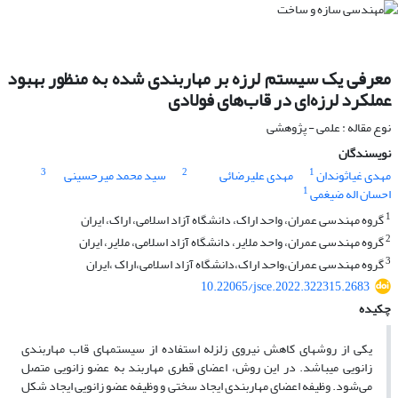
معرفی یک سیستم لرزه بر مهاربندی شده به منظور بهبود
عملکرد لرزه‌ای در قاب‌های فولادی
نوع مقاله : علمی - پژوهشی
نویسندگان
3
2
1
مهدی غیاثوندان
مهدی علیرضائی
سید محمد میرحسینی
1
احسان اله ضیغمی
1
گروه مهندسی عمران، واحد اراک، دانشگاه آزاد اسلامی، اراک، ایران
2
گروه مهندسی عمران، واحد ملایر، دانشگاه آزاد اسلامی، ملایر، ایران
3
گروه مهندسی عمران،واحد اراک،دانشگاه آزاد اسلامی،اراک ،ایران
10.22065/jsce.2022.322315.2683
چکیده
یکی از روشهای کاهش نیروی زلزله استفاده از سیستمهای قاب مهاربندی
زانویی میباشد. در این روش، اعضای قطری مهاربند به عضو زانویی متصل
می‌شود. وظیفه اعضای مهاربندی ایجاد سختی و وظیفه عضو زانویی ایجاد شکل