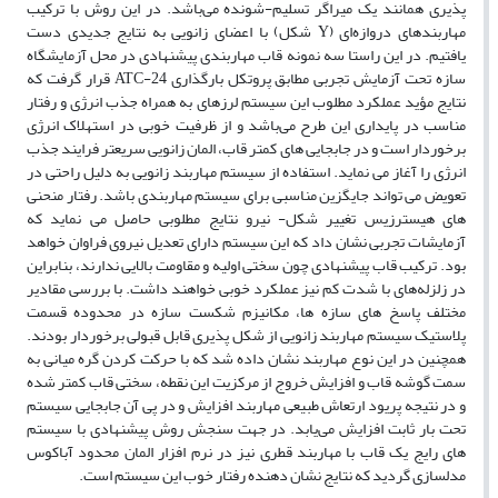
پذیری همانند یک میراگر تسلیم-شونده می‌باشد. در این روش با ترکیب
مهاربند‌های دروازه‌ای (Y شکل) با اعضای زانویی به نتایج جدیدی دست
یافتیم. در این راستا سه نمونه قاب مهاربندی پیشنهادی در محل آزمایشگاه
سازه تحت آزمایش تجربی مطابق پروتکل بارگذاری ATC-24 قرار گرفت که
نتایج مؤید عملکرد مطلوب این سیستم لرزهای به همراه جذب انرژی و رفتار
مناسب در پایداری این طرح می‌باشد و از ظرفیت خوبی در استهلاک انرژی
برخوردار است و در جابجایی های کمتر قاب، المان زانویی سریعتر فرایند جذب
انرژی را آغاز می نماید. استفاده از سیستم مهاربند زانویی به دلیل راحتی در
تعویض می تواند جایگزین مناسبی برای سیستم مهاربندی باشد. رفتار منحنی
های هیسترزیس تغییر شکل- نیرو نتایج مطلوبی حاصل می نماید که
آزمایشات تجربی نشان داد که این سیستم دارای تعدیل نیروی فراوان خواهد
بود. ترکیب قاب پیشنهادی چون سختی اولیه و مقاومت بالایی ندارند، بنابراین
در زلزله‌های با شدت کم نیز عملکرد خوبی خواهند داشت. با بررسی مقادیر
مختلف پاسخ های سازه ها، مکانیزم شکست سازه در محدوده قسمت
پلاستیک سیستم مهاربند زانویی از شکل پذیری قابل قبولی برخوردار بودند.
همچنین در این نوع مهاربند نشان داده شد که با حرکت کردن گره میانی به
سمت گوشه قاب و افزایش خروج از مرکزیت این نقطه، سختی قاب کمتر شده
و در نتیجه پریود ارتعاش طبیعی مهاربند افزایش و در پی آن جابجایی سیستم
تحت بار ثابت افزایش می‌یابد. در جهت سنجش روش پیشنهادی با سیستم
های رایج یک قاب با مهاربند قطری نیز در نرم افزار المان محدود آباکوس
مدلسازی گردید که نتایج نشان دهنده رفتار خوب این سیستم است.