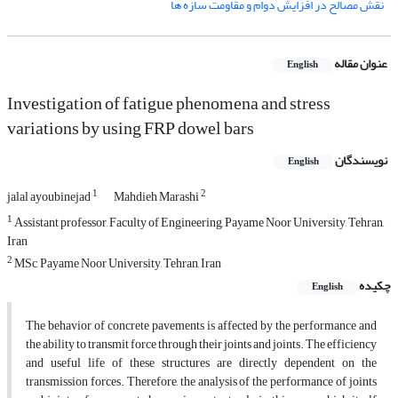
نقش مصالح در افزایش دوام و مقاومت سازه ها
عنوان مقاله
English
Investigation of fatigue phenomena and stress
variations by using FRP dowel bars
نویسندگان
English
1
2
jalal ayoubinejad
Mahdieh Marashi
1
Assistant professor, Faculty of Engineering, Payame Noor University, Tehran,
Iran
2
MSc, Payame Noor University, Tehran, Iran
چکیده
English
The behavior of concrete pavements is affected by the performance and
the ability to transmit force through their joints and joints. The efficiency
and useful life of these structures are directly dependent on the
transmission forces. Therefore, the analysis of the performance of joints