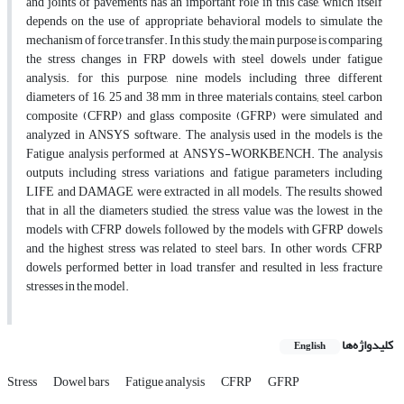
and joints of pavements has an important role in this case, which itself
depends on the use of appropriate behavioral models to simulate the
mechanism of force transfer. In this study, the main purpose is comparing
the stress changes in FRP dowels with steel dowels under fatigue
analysis. for this purpose, nine models including three different
diameters of 16, 25 and 38 mm in three materials contains; steel, carbon
composite (CFRP) and glass composite (GFRP) were simulated and
analyzed in ANSYS software. The analysis used in the models is the
Fatigue analysis performed at ANSYS-WORKBENCH. The analysis
outputs including stress variations and fatigue parameters including
LIFE and DAMAGE were extracted in all models. The results showed
that in all the diameters studied, the stress value was the lowest in the
models with CFRP dowels, followed by the models with GFRP dowels
and the highest stress was related to steel bars. In other words, CFRP
dowels performed better in load transfer and resulted in less fracture
stresses in the model.
کلیدواژه‌ها
English
Stress
Dowel bars
Fatigue analysis
CFRP
GFRP