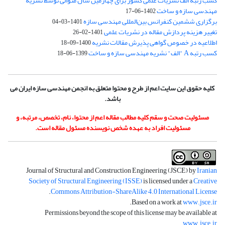
کسب رتبه الف نشریات علمی کشور برای چهارمین سال متوالی توسط نشریه
مهندسی سازه و ساخت
1402-06-17
برگزاری ششمین کنفرانس بین‌المللی مهندسی سازه
1401-03-04
تغییر هزینه پردازش مقاله در نشریات علمی
1401-02-26
اطلاعیه در خصوص گواهی پذیرش مقالات نشریه
1400-09-18
کسب رتبه A "الف" نشریه مهندسی سازه و ساخت
1399-06-18
کلیه حقوق این سایت اعم از طرح و محتوا متعلق به انجمن مهندسی سازه ایران می
باشد.
مسئولیت صحت و سقم کلیه مطالب مقاله اعم از محتوا، نام، تخصص، مرتبه، و
مسئولیت افراد به عهده شخص نویسنده مسئول مقاله است.
Journal of Structural and Construction Engineering (JSCE) by
Iranian
Society of Structural Engineering (ISSE)
is licensed under a
Creative
.
Commons Attribution-ShareAlike 4.0 International License
.
Based on a work at
www.jsce.ir
Permissions beyond the scope of this license may be available at
.
www.jsce.ir