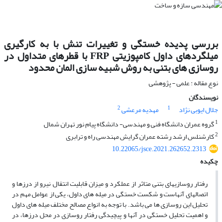
بررسی پدیده خستگی و تغییرات تنش با به کارگیری
میلگردهای داول کامپوزیتی FRP با قطرهای متداول در
روسازی های بتنی به روش شبیه سازی المان محدود
نوع مقاله : علمی - پژوهشی
نویسندگان
2
1
جلال ایوبی نژاد
مهدیه مرعشی
1
گروه عمران دانشگاه فنی و مهندسی- دانشگاه پیام نور تهران شمال
2
کارشنلس ارشد رشته عمران گرایش مهندسی راه و ترابری
10.22065/jsce.2021.262652.2313
چکیده
رفتار روسازیهای بتنی متاثر از عملکرد و میزان قابلیت انتقال نیرو از درزها و
اتصالهای آنهاست و شکست خستگی در میله های داول، یکی از عوامل مهم در
تحلیل این روسازی ها می باشد. با توجه به انواع مصالح مختلف میله های داول
و اهمیت تحلیل خستگی در آنها و پیچیدگی رفتار روسازی در محل درزها، در