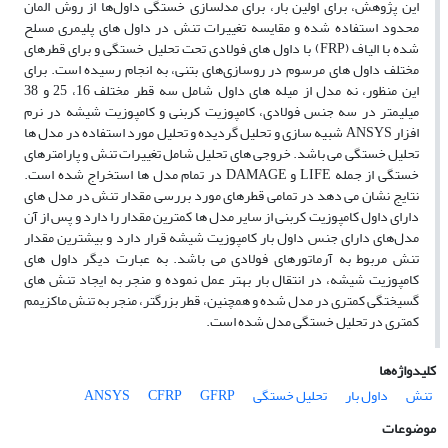
این پژوهش، برای اولین بار، برای مدلسازی خستگی داول‌ها از روش المان
محدود استفاده شده و مقایسه تغییرات تنش در داول های پلیمری مسلح
شده با الیاف (FRP) با داول های فولادی تحت تحلیل خستگی و برای قطرهای
مختلف داول های مرسوم در روسازی‌های بتنی، به انجام رسیده است. برای
این منظور، نه مدل از میله های داول شامل سه قطر مختلف 16، 25 و 38
میلیمتر در سه جنس فولادی، کامپوزیت کربنی و کامپوزیت شیشه در نرم
افزار ANSYS شبیه سازی و تحلیل گردیده و تحلیل مورد استفاده در مدل ها
تحلیل خستگی می باشد. خروجی های تحلیل شامل تغییرات تنش و پارامترهای
خستگی از جمله LIFE و DAMAGE در تمام مدل ها استخراج شده است.
نتایج نشان می دهد در تمامی قطرهای مورد بررسی مقدار تنش در مدل های
دارای داول کامپوزیت کربنی از سایر مدل ها کمترین مقدار را دارد و پس از آن
مدل‌های دارای جنس داول بار کامپوزیت شیشه قرار دارد و بیشترین مقدار
تنش مربوط به آرماتورهای فولادی می باشد. به عبارت دیگر داول های
کامپوزیت شیشه، در انتقال بار بهتر عمل نموده و منجر به ایجاد تنش های
گسیختگی کمتری در مدل شده و همچنین، قطر بزرگتر، منجر به تنش ماکزیمم
کمتری در تحلیل خستگی مدل شده است.
کلیدواژه‌ها
تنش
داول بار
تحلیل خستگی
GFRP
CFRP
ANSYS
موضوعات