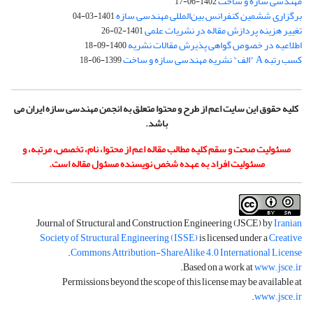
مهندسی سازه و ساخت
1402-06-17
برگزاری ششمین کنفرانس بین‌المللی مهندسی سازه
1401-03-04
تغییر هزینه پردازش مقاله در نشریات علمی
1401-02-26
اطلاعیه در خصوص گواهی پذیرش مقالات نشریه
1400-09-18
کسب رتبه A "الف" نشریه مهندسی سازه و ساخت
1399-06-18
کلیه حقوق این سایت اعم از طرح و محتوا متعلق به انجمن مهندسی سازه ایران می
باشد.
مسئولیت صحت و سقم کلیه مطالب مقاله اعم از محتوا، نام، تخصص، مرتبه، و
مسئولیت افراد به عهده شخص نویسنده مسئول مقاله است.
Journal of Structural and Construction Engineering (JSCE) by
Iranian
Society of Structural Engineering (ISSE)
is licensed under a
Creative
.
Commons Attribution-ShareAlike 4.0 International License
.
Based on a work at
www.jsce.ir
Permissions beyond the scope of this license may be available at
.
www.jsce.ir