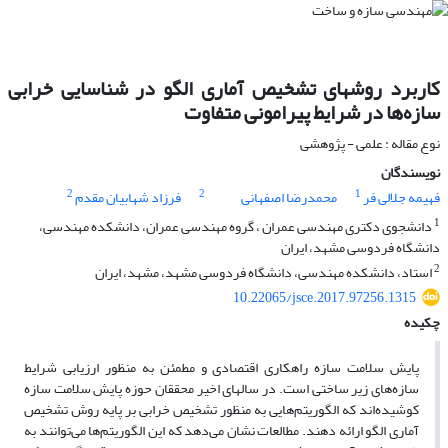
کاربرد روش‏های تشخیص آماری الگو در شناسایی خرابی
سازه‌ها در شرایط پیرامونی متفاوت
نوع مقاله : علمی - پژوهشی
نویسندگان
2
2
1
فهیمه جلالی فر
محمدرضا اصفهانی
فرزاد شهابیان مقدم
1
دانشجوی دکتری مهندسی عمران ، گروه مهندسی عمران، دانشکده مهندسی،
دانشگاه فردوسی مشهد، ایران
2
استاد، دانشکده مهندسی، دانشگاه فردوسی مشهد، مشهد، ایران
10.22065/jsce.2017.97256.1315
چکیده
پایش سلامت سازه راهکاری اقتصادی و مطمئن به منظور ارزیابی شرایط
سازه‌های زیر ساختی است. در سالهای اخیر محققان حوزه پایش سلامت سازه
کوشیده‌اند که الگوریتم‌هایی به منظور تشخیص خرابی بر پایه روش‌ تشخیص
آماری الگو ارائه دهند. مطالعات نشان می‌دهد که این الگوریتم‌ها می‌توانند به