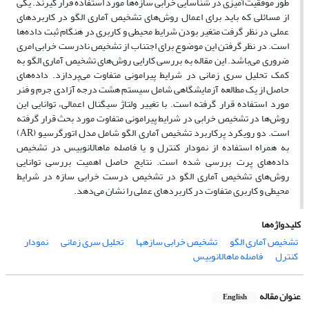
طور موفقیت‌آمیزی در شناسایی خرابی سازه‌ها مورد استفاده قرار گیرند. یکی
از مسائلی که باید برای اعمال روش‌های تشخیص آماری الگو در کاربردهای
عملی در نظر گرفت متغیر بودن شرایط محیطی و کاربری در هنگام ثبت داده‌ها
است. در نظر گرفتن این موضوع برای اجتناب از تشخیص نادرست خرابی امری
ضروری می‌باشد. این مقاله به بررسی کارایی روش‌های تشخیص آماری الگو به
کمک تحلیل سری زمانی در شرایط پیرامونی متفاوت می‌پردازد. داده‌های
حاصل از یک مطالعه آزمایشگاهی شامل سیستم هشت درجه آزادی جرم و فنر
مورد استفاده قرار گرفته است. با تغییر ولتاژ سیگنال اعمالی، توانایی این
روش‌ها در تشخیص خرابی در شرایط پیرامونی متفاوت مورد بحث قرار گرفته
است. دو رویکرد پرکاربرد تشخیص آماری الگو شامل مدل اتورگرسیو (AR)
به همراه استفاده از نمودار کنترل و یا فاصله ماهالانوبیس در تشخیص
داده‌های پرت بررسی شده است. نتایج حاصل اهمیت بررسی توانایی
روش‌های تشخیص آماری الگو در تشخیص درست خرابی سازه در شرایط
محیطی و کاربری متفاوت در کاربردهای عملی را نشان می‌دهد.
کلیدواژه‌ها
تشخیص آماری الگو
تشخیص خرابی سازهها
تحلیل سری‌ زمانی
نمودار
کنترل
فاصله ماهالانوبیس
عنوان مقاله
English