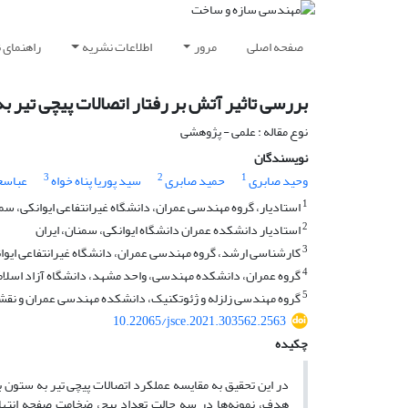
صفحه اصلی
مرور
اطلاعات نشریه
راهنمای 
بررسی تاثیر آتش بر رفتار اتصالات پیچی تیر ب
نوع مقاله : علمی - پژوهشی
نویسندگان
3
2
1
وحید صابری
حمید صابری
سید پوریا پناه خواه
عباسع
1
استادیار، گروه مهندسی عمران، دانشگاه غیرانتفاعی ایوانکی، سمن
2
استادیار دانشکده عمران دانشگاه ایوانکی، سمنان، ایران
3
کارشناسی ارشد، گروه مهندسی عمران، دانشگاه غیرانتفاعی ایوان
4
گروه عمران، دانشکده مهندسی، واحد مشهد، دانشگاه آزاد اسلام
5
گروه مهندسی زلزله و ژئوتکنیک، دانشکده مهندسی عمران و نقشه 
10.22065/jsce.2021.303562.2563
چکیده
در این تحقیق به مقایسه عملکرد اتصالات پیچی تیر به ستون ب