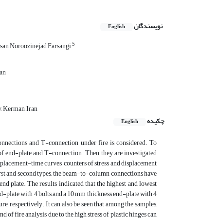
نویسندگان
English
5
san Noroozinejad Farsangi
ran
, Kerman, Iran
چکیده
English
onnections and T-connection under fire is considered. To
 of end-plate, and T-connection. Then, they are investigated
placement-time curves, counters of stress and displacement
 first and second types, the beam-to-column connections have
nd plate. The results indicated that the highest and lowest
d-plate with 4 bolts and a 10 mm thickness end-plate with 4
ure, respectively. It can also be seen that among the samples,
 of fire analysis due to the high stress of plastic hinges can