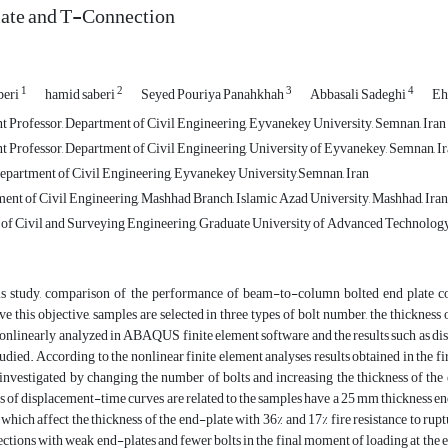
late and T-Connection
1
2
3
4
beri
hamid saberi
Seyed Pouriya Panahkhah
Abbasali Sadeghi
Eh
t Professor, Department of Civil Engineering, Eyvanekey University, Semnan, Iran
t Professor, Department of Civil Engineering, University of Eyvanekey, Semnan, I
epartment of Civil Engineering, Eyvanekey University,Semnan, Iran
ent of Civil Engineering, Mashhad Branch, Islamic Azad University, Mashhad, Iran
 of Civil and Surveying Engineering, Graduate University of Advanced Technology
is study, comparison of the performance of beam-to-column bolted end plate c
ve this objective, samples are selected in three types of bolt number, the thickness
onlinearly analyzed in ABAQUS finite element software and the results such as dis
tudied. According to the nonlinear finite element analyses results obtained in the
investigated by changing the number of bolts and increasing the thickness of the e
s of displacement-time curves are related to the samples have a 25 mm thickness en
, which affect the thickness of the end-plate with 36% and 17% fire resistance to rupt
ctions with weak end-plates and fewer bolts in the final moment of loading at the end