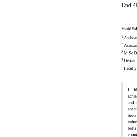
End P
Vahid Sa
1
Assistan
2
Assistan
3
M.Sc, D
4
Departm
5
Faculty
In th
achie
and n
are s
been 
value
bolts
conne