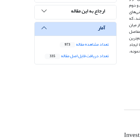
 و دوم
ارجاع به این مقاله
نی‌های
 صفحه انتهایی با ضخامت 10 میلی‌متر و تعداد 4 پیچ می‌باشد، که
د که از میان
آمار
 مفاصل
‌ترین
تعداد مشاهده مقاله
پری اتصال با ضخامت 5/17 میلی‌متر و 9 میلی‌متر می‌باشد که تحت آتش به ترتیب معادل 25% و 11% تا ایجاد
973
نمونه،
تعداد دریافت فایل اصل مقاله
335
Invest