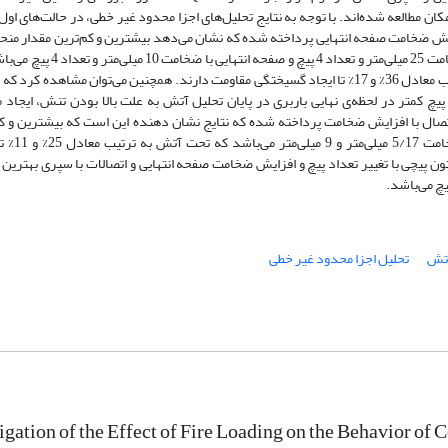
کان مطالعه شده‌اند. با توجه به نتایج تحلیل‌های اجزا محدود غیر خطی، در حالت‌های اول
فزایش ضخامت صفحه انتهایی پرداخته شده که نشان می‌دهد بیشترین و کم‌ترین مقدار منح
جابجایی-زمان مربوط به نمونه‌-های دارای صفحه انتهایی با ضخامت 25 میلی‌متر و تعداد 4 پیچ و
با در نظر گرفتن تأثیر ضخامت صفحه انتهایی تحت آتش به ترتیب معادل 36% و 17% تا ایجاد گسیختگی مقاومت دارند. همچنین می‌توان مشاهده کر
پیچ کمتر در لحظه‌ی نهایی باربری در پایان تحلیل آتش به علت بالا بودن تنش، ایجاد
ال با افزایش ضخامت پرداخته شده که نتایج نشان دهنده این است که بیشترین و کم
مقدار جابجایی-زمان مربوط به نمونه‌ها‌ی س
ون پیچی با تغییر تعداد پیچ و افزایش ضخامت صفحه انتهایی و اتصالات با سپری بهترین 
تش
تحلیل اجزا محدود غیر خطی
igation of the Effect of Fire Loading on the Behavior 