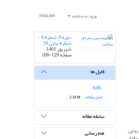
ورود به سامانه
ENGLISH
دوره 9، شماره 6 -
شماره پیاپی 59
شهریور 1401
صفحه
108-129
فایل ها
XML
اصل مقاله
2.59 M
سابقه مقاله
به این
هم رسانی
سی و تحلیل غیر خطی قرار