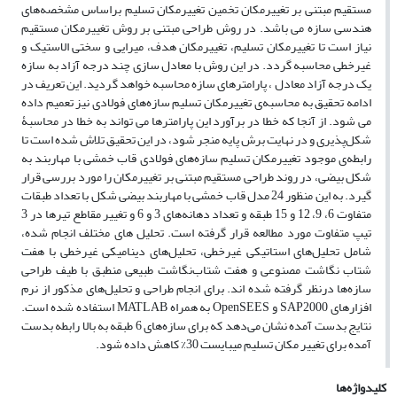
مستقیم مبتنی بر تغییرمکان تخمین تغییرمکان تسلیم براساس مشخصه‌های
هندسی سازه می باشد. در روش طراحی مبتنی بر روش تغییرمکان مستقیم
نیاز است تا تغییرمکان تسلیم، تغییرمکان هدف، میرایی و سختی الاستیک و
غیرخطی محاسبه گردد. در این روش با معادل سازی چند درجه آزاد به سازه
یک درجه آزاد معادل ، پارامترهای سازه محاسبه خواهد گردید. این تعریف در
ادامه تحقیق به محاسبه‌ی تغییرمکان تسلیم سازه‌های فولادی نیز تعمیم داده
می شود. از آنجا که خطا در برآورد این پارامترها می تواند به خطا در محاسبۀ
شکل‌پذیری و در نهایت برش پایه منجر شود، در این تحقیق تلاش شده است تا
رابطه‌ی موجود تغییرمکان تسلیم سازه‌های فولادی قاب خمشی با مهاربند به
شکل بیضی، در روند طراحی مستقیم مبتنی بر تغییرمکان را مورد بررسی قرار
گیرد. به این منظور 24 مدل قاب خمشی با مهاربند بیضی شکل با تعداد طبقات
متفاوت 6، 9، 12 و 15 طبقه و تعداد دهانه‌های 3 و 6 و تغییر مقاطع تیرها در 3
تیپ متفاوت مورد مطالعه قرار گرفته است. تحلیل های مختلف انجام شده،
شامل تحلیل‌های استاتیکی غیرخطی، تحلیل‌های دینامیکی غیرخطی با هفت
شتاب نگاشت مصنوعی و هفت شتاب‌نگاشت طبیعی منطبق با طیف طراحی
سازه‌ها درنظر گرفته شده اند. برای انجام طراحی و تحلیل‌های مذکور از نرم
افزارهای SAP2000 و OpenSEES به همراه MATLAB استفاده شده است.
نتایج بدست آمده نشان می‌دهد که برای سازه‌های 6 طبقه به بالا رابطه بدست
آمده برای تغییر مکان تسلیم میبایست 30% کاهش داده شود.
کلیدواژه‌ها