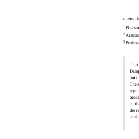
mohsen k
1
PhD stud
2
Assistan
3
Professo
The t
Dampe
but t
There
regul
model
earth
the r
stori