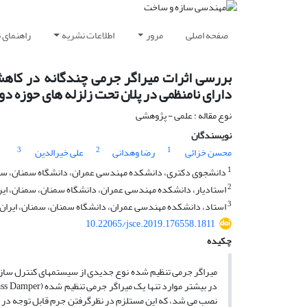
صفحه اصلی
مرور
اطلاعات نشریه
راهنمای 
بررسی اثرات میراگر جرمی چندگانه در کاهش 
دارای نامنظمی در پلان تحت زلزله های حوزه دو
نوع مقاله : علمی - پژوهشی
نویسندگان
3
2
1
محسن خزائی
رضا وهدانی
علی خیرالدین
1
دانشجوی دکتری، دانشکده مهندسی عمران، دانشگاه سمنان، سمن
2
استادیار، دانشکده‌ مهندسی عمران، دانشگاه سمنان، سمنان، ایر
3
استاد، دانشکده مهندسی عمران، دانشگاه سمنان، سمنان، ایران
10.22065/jsce.2019.176558.1811
چکیده
میراگر جرمی تنظیم شده نوع جدیدی از سیستمهای کنترل سازه 
نصب می شد، که این مستلزم در نظرگرفتن جرم قابل توجه در نق