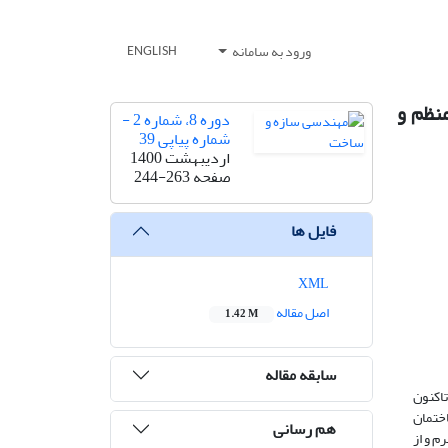
ورود به سامانه
ENGLISH
نظم و
دوره 8، شماره 2 -
شماره پیاپی 39
اردیبهشت 1400
صفحه
244-263
فایل ها
XML
اصل مقاله
1.42 M
سابقه مقاله
تاکنون
تفاع ساختمان
هم رسانی
م و از