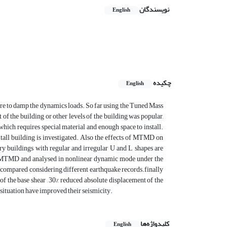
نویسندگان
English
چکیده
English
ture to damp the dynamics loads. So far using the Tuned Mass
of the building or other levels of the building was popular,
which requires special material and enough space to install.
all building is investigated. Also the effects of MTMD on
ory buildings with regular and irregular U and L shapes are
h MTMD and analysed in nonlinear dynamic mode under the
 compared considering different earthquake records.finally
 the base shear , 30% reduced absolute displacement of the
 situation have improved their seismicity.
کلیدواژه‌ها
English