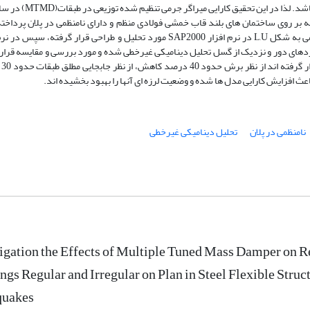
آن مهمتر پیش بینی جسمی که جرم مورد نیاز را تامین کند می باشد. لذا در ای
نه بر روی ساختمان های بلند قاب خمشی فولادی منظم و دارای نامنظمی در پلان پرداخ
است. مدلهای 10،15،20 طبقه با پلان های منظم و دارای نامنظمی به شکل L,U در نرم افزار SAP2000 مورد تحلیل و طراحی قرار گرفته،
ت رکوردهای دور و نزدیک از گسل تحلیل دینامیکی غیرخطی شده و مورد بررسی و مقایسه قرار
اند. نت
نامنظمی در پلان
تحلیل دینامیکی غیرخطی
igation the Effects of Multiple Tuned Mass Damper on R
ngs Regular and Irregular on Plan in Steel Flexible Stru
quakes