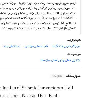
بلند مورد بررسی قرار گرفته و به اثرات میراگر جرمی چندگا
OPENSEES مجهز به میراگر جرمی چندگانه شده و تح
کاهش و از نظر شتاب طبقات حدود 35 درصد کاهش بوده که باعث افزایش کارایی مدل ها شده و وضعیت لرزه ای آنها را بهبود بخشیده اند.
کلیدواژه‌ها
میراگر جرمی چندگانه
قاب خمشی فولادی
ساختمان بلند
موضوعات
کنترل فعال و غیر فعال سازه ها
عنوان مقاله
English
eduction of Seismic Parameters of Tall
ctures Under Near and Far-Fault