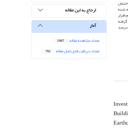
ن تحقیق کارایی میراگر جرمی تنظیم شده توزیعی در طبقات(MTMD) در ساختمان
ته شده
ارجاع به این مقاله
 سپس در نرم افزار
 گرفته
آمار
ایج نشان می دهد که میراگر جرمی که در طبقات بام قرار گرفته اند از نظر برش حدود 40 درصد کاهش، از نظر جابجایی مطلق طبقات حدود 30 درصد
تعداد مشاهده مقاله
1,967
تعداد دریافت فایل اصل مقاله
792
Invest
Buildi
Earth