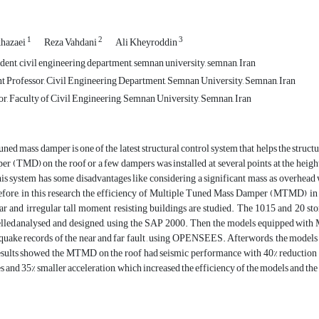
1
2
3
hazaei
Reza Vahdani
Ali Kheyroddin
ent, civil engineering department, semnan university, semnan, Iran
t Professor, Civil Engineering Department, Semnan University, Semnan, Iran
r, Faculty of Civil Engineering, Semnan University, Semnan, Iran
uned mass damper is one of the latest structural control system that helps the struc
r (TMD) on the roof or a few dampers was installed at several points at the height 
his system has some disadvantages like considering a significant mass as overhead 
fore, in this research the efficiency of Multiple Tuned Mass Damper (MTMD) in t
ar and irregular tall moment resisting buildings are studied. The 10,15 and 20 st
led,analysed and designed, using the SAP 2000. Then the models equipped wit
quake records of the near and far fault , using OPENSEES. Afterwords, the models
esults showed the MTMD on the roof had seismic performance with 40% reduction of
es and 35% smaller acceleration, which increased the efficiency of the models and the