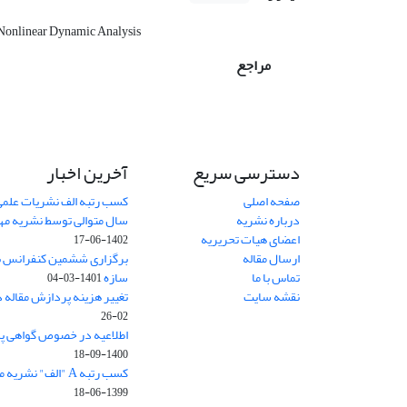
Nonlinear Dynamic Analysis
مراجع
دسترسی سریع
آخرین اخبار
صفحه اصلی
کسب رتبه الف نشریات علمی
درباره نشریه
سال متوالی توسط نشریه م
اعضای هیات تحریریه
1402-06-17
ارسال مقاله
برگزاری ششمین کنفرانس بی
تماس با ما
سازه
1401-03-04
نقشه سایت
تغییر هزینه پردازش مقاله 
02-26
اطلاعیه در خصوص گواهی پ
1400-09-18
کسب رتبه A "الف" نشریه مهندسی سازه و ساخت
1399-06-18