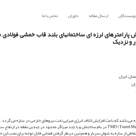
نویسندگان
ارسال مقاله
داوران
تماس با ما
پارامترهای لرزه ای ساختمانهای بلند قاب خمشی فولادی م
ر و نزدیک
ان، ایران
ان
می باشد که باعث افزایش اتلاف انرژی میرایی تحت نیروهای خارجی در سازه می گردد. 
در بیشتر موارد تنها یک میراگر جرمی تنظیم شده TMD (Tuned Mass Damper) در بام ساختمان و یا چند میراگر محدود در چندین نقطه در ار
اطی از سازه به عنوان سربار و همچنین درنظر گرفتن فضایی قابل توجه برای نصب این جر