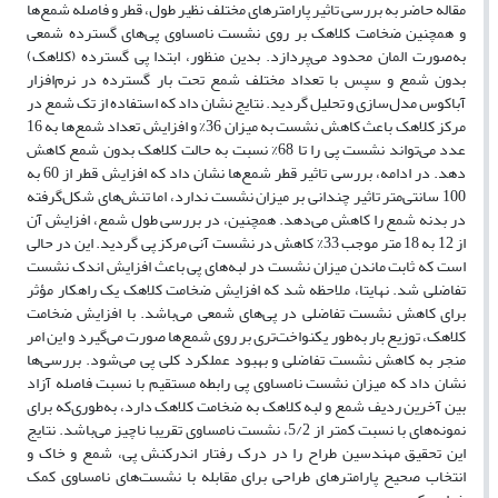
مقاله حاضر به بررسی تاثیر پارامترهای مختلف نظیر طول، قطر و فاصله شمع‌ها
و همچنین ضخامت کلاهک بر روی نشست نامساوی پی‌های گسترده شمعی
به‌صورت المان محدود می‌پردازد. بدین منظور، ابتدا پی گسترده (کلاهک)
بدون شمع و سپس با تعداد مختلف شمع تحت بار گسترده در نرم‌افزار
آباکوس مدل‌سازی و تحلیل گردید. نتایج نشان داد که استفاده از تک شمع در
مرکز کلاهک باعث کاهش نشست به میزان 36% و افزایش تعداد شمع‌ها به 16
عدد می‌تواند نشست پی را تا 68% نسبت به حالت کلاهک بدون شمع کاهش
دهد. در ادامه، بررسی تاثیر قطر شمع‌ها نشان داد که افزایش قطر از 60 به
100 سانتی‌متر تاثیر چندانی بر میزان نشست ندارد، اما تنش‌های شکل‌گرفته
در بدنه شمع را کاهش می‌دهد. همچنین، در بررسی طول شمع، افزایش آن
از 12 به 18 متر موجب 33% کاهش در نشست آنی مرکز پی گردید. این در حالی
است که ثابت ماندن میزان نشست در لبه‌های پی باعث افزایش اندک نشست
تفاضلی شد. نهایتا، ملاحظه شد که افزایش ضخامت کلاهک یک راهکار مؤثر
برای کاهش نشست تفاضلی در پی‌های شمعی می‌باشد. با افزایش ضخامت
کلاهک، توزیع بار به‌طور یکنواخت‌تری بر روی شمع‌ها صورت می‌گیرد و این امر
منجر به کاهش نشست تفاضلی و بهبود عملکرد کلی پی می‌شود. بررسی‌ها
نشان داد که میزان نشست نامساوی پی رابطه مستقیم با نسبت فاصله آزاد
بین آخرین ردیف شمع و لبه کلاهک به ضخامت کلاهک دارد، به‌طوری‌که برای
نمونه‌های با نسبت کمتر از 5/2، نشست نامساوی تقریبا ناچیز می‌باشد. نتایج
این تحقیق مهندسین طراح را در درک رفتار اندرکنش پی، شمع و خاک و
انتخاب صحیح پارامتر‌های طراحی برای مقابله با نشست‌های نامساوی کمک