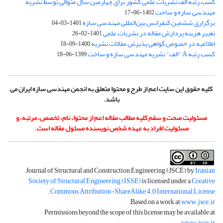
کسب رتبه الف نشریات علمی کشور برای چهارمین سال متوالی توسط نشریه
مهندسی سازه و ساخت
1402-06-17
برگزاری ششمین کنفرانس بین‌المللی مهندسی سازه
1401-03-04
تغییر هزینه پردازش مقاله در نشریات علمی
1401-02-26
اطلاعیه در خصوص گواهی پذیرش مقالات نشریه
1400-09-18
کسب رتبه A "الف" نشریه مهندسی سازه و ساخت
1399-06-18
کلیه حقوق این سایت اعم از طرح و محتوا متعلق به انجمن مهندسی سازه ایران می
باشد.
مسئولیت صحت و سقم کلیه مطالب مقاله اعم از محتوا، نام، تخصص، مرتبه، و
مسئولیت افراد به عهده شخص نویسنده مسئول مقاله است.
Journal of Structural and Construction Engineering (JSCE) by
Iranian
Society of Structural Engineering (ISSE)
is licensed under a
Creative
.
Commons Attribution-ShareAlike 4.0 International License
.
Based on a work at
www.jsce.ir
Permissions beyond the scope of this license may be available at
.
www.jsce.ir