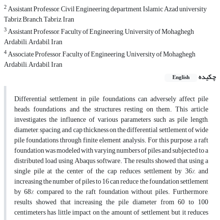
2
Assistant Professor, Civil Engineering department, Islamic Azad university
Tabriz Branch, Tabriz, Iran
3
Assistant Professor, Faculty of Engineering, University of Mohaghegh
Ardabili, Ardabil, Iran
4
Associate Professor, Faculty of Engineering, University of Mohaghegh
Ardabili, Ardabil, Iran
چکیده
English
Differential settlement in pile foundations can adversely affect pile
heads, foundations, and the structures resting on them. This article
investigates the influence of various parameters such as pile length,
diameter, spacing, and cap thickness on the differential settlement of wide
pile foundations through finite element analysis. For this purpose, a raft
foundation was modeled with varying numbers of piles and subjected to a
distributed load using Abaqus software. The results showed that using a
single pile at the center of the cap reduces settlement by 36%, and
increasing the number of piles to 16 can reduce the foundation settlement
by 68% compared to the raft foundation without piles. Furthermore,
results showed that increasing the pile diameter from 60 to 100
centimeters has little impact on the amount of settlement, but it reduces