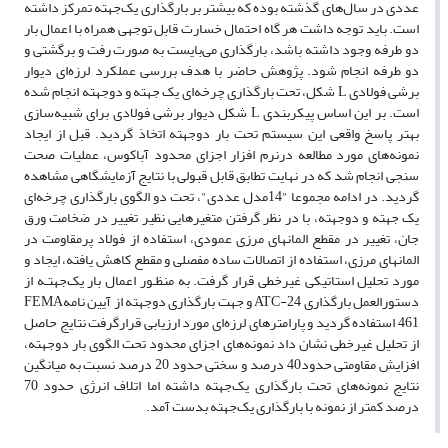
عددی در سال‌های گذشته بوده که بیشتر بر بارگذاری یک‌جهته تمرکز داشته
است. باید توجه داشت هر گاه احتمال خسارت قابل توجهی همراه با اعمال بار
دو طرفه وجود داشته باشد، بارگذاری می‌بایست به صورت رفت و برگشتی و
دو طرفه انجام شود. پژوهش حاضر با هدف بررسی عملکرد لرزه‌ای دیوار
برشی فولادی L شکل، تحت بارگذاری چرخه‌ای یک جهته و دوجهته انجام شده
است. بر این اساس پیکربندی L شکل دیوار برشی فولادی برای شبیه‌سازی
بهتر پاسخ واقعی این سیستم تحت بار دوجهته اتخاذ گردید. قبل از ایجاد
نمونه‌های مورد مطالعه درنرم افزار اجزای محدود آباکوس‌‌، عملیات صحت
سنجی انجام شد که در نهایت تطابق قابل قبولی با نتایج آزمایشگاهی مشاهده
گردید. در ادامه مجموعا "14مدل عددی"، تحت دو الگوی بارگذاری چرخه‌ای
یک جهته و دوجهته، با در نظر گرفتن متغیرهایی نظیر تغییر در ضخامت ورق
جان، تغییر در مقطع المانهای مرزی عمودی، استفاده از فولاد پرمقاومت در
المانهای مرزی، استفاده از اتصالات ساده مفصلی و مقطع کاهش یافته، ایجاد و
مورد تحلیل استاتیکی غیرخطی قرار گرفت. به منظـور اعمال بار یک‌جهتـه از
دستورالعمل بارگذاری ATC-24 و جهت بارگذاری دوجهته از آیین نامهFEMA
461 استفاده گردید و پارامترهای لرزه‌ای مورد ارزیابی قرارگرفت نتایج حاصل
از تحلیل غیرخطی نشان داد نمونه‌های اجزای محدود تحت الگوی بار دوجهته،
افزایش مقاومتی حدود40 درصد و سختی حدود 20 درصد نسبت به میانگین
نتایج نمونه‌های تحت بارگذاری یک‌جهته داشته اما اتلاف انرژی حدود 70
درصد کمتر از نمونه با بارگذاری یک‌جهته بدست آمد.