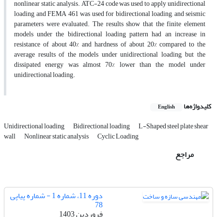
nonlinear static analysis. ATC-24 code was used to apply unidirectional
loading and FEMA 461 was used for bidirectional loading, and seismic
parameters were evaluated. The results show that the finite element
models under the bidirectional loading pattern had an increase in
resistance of about 40% and hardness of about 20% compared to the
average results of the models under unidirectional loading, but the
dissipated energy was almost 70% lower than the model under
unidirectional loading.
کلیدواژه‌ها
English
Unidirectional loading
Bidirectional loading
L-Shaped steel plate shear
wall
Nonlinear static analysis
Cyclic Loading
مراجع
دوره 11، شماره 1 - شماره پیاپی
78
فروردین 1403