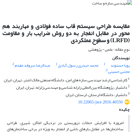
مقایسه طراحی سیستم قاب ساده فولادی و مهاربند هم
محور در مقابل انفجار به دو روش ضرایب بار و مقاومت
(LRFD) و سطوح عملکردی
نوع مقاله : علمی - پژوهشی
نویسندگان
2
1
1
پویا حسنوند
محمد حیدری رسول آبادی
عبدالرضا سروقد مقدم
3
مجتبی حسینی
1
کارشناسی ارشد مهندسی سازه های امن، دانشگاه صنعتی مالک اشتر، تهران، ایران
2
دانشیار، پژوهشگاه بین المللی زلزله شناسی و مهندسی زلزله، تهران، ایران
3
دانشیار، دانشگاه لرستان، لرستان، ایران
10.22065/jsce.2016.40550
چکیده
امروزه با افزایش حملات تروریستی در نزدیکی اماکن شهری، طراحی
ساختمان‌ها در مقابل بارهای ناشی از انفجار به ویژه در برخی ساختمان‌های