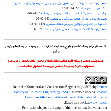
کسب رتبه الف نشریات علمی کشور برای چهارمین سال متوالی توسط نشریه
مهندسی سازه و ساخت
1402-06-17
برگزاری ششمین کنفرانس بین‌المللی مهندسی سازه
1401-03-04
تغییر هزینه پردازش مقاله در نشریات علمی
1401-02-26
اطلاعیه در خصوص گواهی پذیرش مقالات نشریه
1400-09-18
کسب رتبه A "الف" نشریه مهندسی سازه و ساخت
1399-06-18
کلیه حقوق این سایت اعم از طرح و محتوا متعلق به انجمن مهندسی سازه ایران می
باشد.
مسئولیت صحت و سقم کلیه مطالب مقاله اعم از محتوا، نام، تخصص، مرتبه، و
مسئولیت افراد به عهده شخص نویسنده مسئول مقاله است.
Journal of Structural and Construction Engineering (JSCE) by
Iranian
Society of Structural Engineering (ISSE)
is licensed under a
Creative
.
Commons Attribution-ShareAlike 4.0 International License
.
Based on a work at
www.jsce.ir
Permissions beyond the scope of this license may be available at