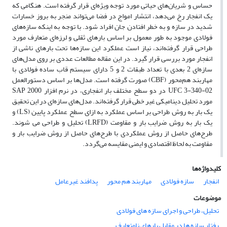
حساس و شریان‌های حیاتی مورد توجه ویژه‌ای قرار گرفته است. هنگامی که
یک انفجار رخ می‌دهد، انتشار امواج در فضا می‌تواند منجر به بروز خسارات
شدید در سازه و به خطر افتادن جان افراد شود. با توجه به اینکه سازه‌های
فولادی موجود به طور معمول بر اساس بارهای ثقلی و لرزه‌ای متعارف مورد
طراحی قرار گرفته‌اند، نیاز است عملکرد این سازه‌ها تحت بارهای ناشی از
انفجار مورد بررسی قرار گیرد. در این مقاله مطالعات عددی بر روی مدل‌های
سازه‌ای 2 بعدی با تعداد طبقات 2 و 5 دارای سیستم قاب ساده فولادی با
مهاربند هم‌محور (CBF) صورت گرفته است. مدل‌ها بر اساس دستورالعمل
UFC 3-340-02 در دو سطح مختلف بار انفجاری، در نرم افزار SAP 2000
مورد تحلیل دینامیکی غیر خطی قرار گرفته‌اند. مدل‌های سازه‌ای در این تحقیق
یک بار به روش طراحی بر اساس عملکرد به ازای سطح عملکرد پایین (LS) و
یک بار به روش ضرایب بار و مقاومت (LRFD) تحلیل و طراحی می شوند.
طرح‌های حاصل از روش عملکردی با طرح‌های حاصل از روش ضرایب بار و
مقاومت به لحاظ اقتصادی و ایمنی مقایسه می‌گردد.
کلیدواژه‌ها
انفجار
سازه فولادی
مهاربند هم محور
پدافند غیرعامل
موضوعات
تحلیل، طراحی و اجرای سازه های فولادی
رفتار سازه ها در مقابل بارهای نامتعارف