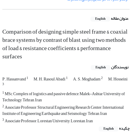
عنوان مقاله
English
Comparison of designing simple steel frame & coaxial
brace systems by contrast of blast, using two methods
of load & resistance coefficients & performance
surfaces
نویسندگان
English
1
1
2
P. Hassanvand
M. H. Rasoul Abadi
A. S. Moghadam
M. Hosseini
3
1
MSc, Complex of logistics and passive defence, Malek-Ashtar University of
Technology, Tehran, Iran
2
Associate Professor, Structural Engineering Research Center, International
Institute of Engineering Earthquake and Seismology, Tehran, Iran
3
Associate Professor, Lorestan University, Lorestan, Iran
چکیده
English