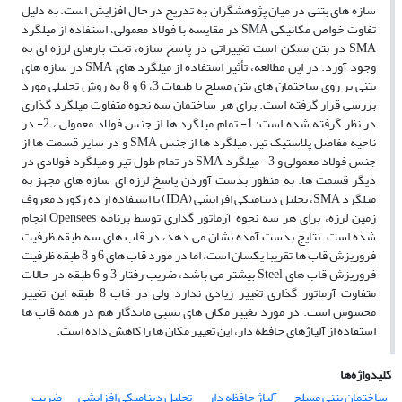
سازه های بتنی در میان پژوهشگران به تدریج در حال افزایش است. به دلیل
تفاوت خواص مکانیکی SMA در مقایسه با فولاد معمولی، استفاده از میلگرد
SMA در بتن ممکن است تغییراتی در پاسخ سازه، تحت بارهای لرزه ای به
وجود آورد. در این مطالعه، تأثیر استفاده از میلگرد های SMA در سازه های
بتنی بر روی ساختمان های بتن مسلح با طبقات 3، 6 و 8 به روش تحلیلی مورد
بررسی قرار گرفته است. برای هر ساختمان سه نحوه متفاوت میلگرد گذاری
در نظر گرفته شده است: 1- تمام میلگرد ها از جنس فولاد معمولی ، 2- در
ناحیه مفاصل پلاستیک تیر، میلگرد ها از جنس SMA و در سایر قسمت ها از
جنس فولاد معمولی و 3- میلگرد SMA در تمام طول تیر و میلگرد فولادی در
دیگر قسمت ها. به منظور بدست آوردن پاسخ لرزه ای سازه های مجهز به
میلگرد SMA، تحلیل دینامیکی افزایشی (IDA) با استفاده از ده رکورد معروف
زمین لرزه، برای هر سه نحوه آرماتور گذاری توسط برنامه Opensees انجام
شده است. نتایج بدست آمده نشان می دهد، در قاب های سه طبقه ظرفیت
فروریزش قاب ها تقریبا یکسان است، اما در مورد قاب های 6 و 8 طبقه ظرفیت
فروریزش قاب های Steel بیشتر می باشد، ضریب رفتار 3 و 6 طبقه در حالات
متفاوت آرماتور گذاری تغییر زیادی ندارد ولی در قاب 8 طبقه این تغییر
محسوس است. در مورد تغییر مکان های نسبی ماندگار هم در همه قاب ها
استفاده از آلیاژهای حافظه دار، این تغییر مکان ها را کاهش داده است.
کلیدواژه‌ها
ساختمان بتنی مسلح
آلیاژ حافظه دار
تحلیل دینامیکی افزایشی
ضریب