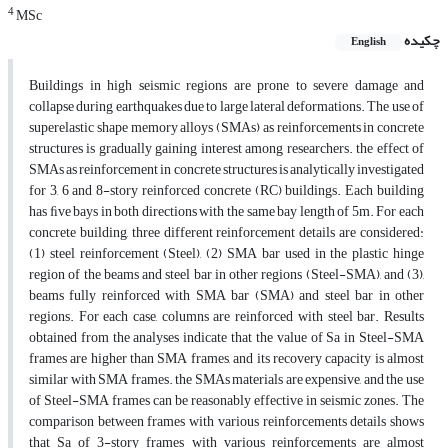
4
MSc
چکیده
English
Buildings in high seismic regions are prone to severe damage and
collapse during earthquakes due to large lateral deformations. The use of
superelastic shape memory alloys (SMAs) as reinforcements in concrete
structures is gradually gaining interest among researchers. the effect of
SMAs as reinforcement in concrete structures is analytically investigated
for 3, 6 and 8-story reinforced concrete (RC) buildings. Each building
has ﬁve bays in both directions with the same bay length of 5m. For each
concrete building, three different reinforcement details are considered:
(1) steel reinforcement (Steel), (2) SMA bar used in the plastic hinge
region of the beams and steel bar in other regions (Steel-SMA), and (3),
beams fully reinforced with SMA bar (SMA) and steel bar in other
regions. For each case, columns are reinforced with steel bar. Results
obtained from the analyses indicate that the value of Sa in Steel-SMA
frames are higher than SMA frames, and its recovery capacity is almost
similar with SMA frames. the SMAs materials are expensive, and the use
of Steel-SMA frames can be reasonably effective in seismic zones. The
comparison between frames with various reinforcements details shows
that Sa of 3-story frames with various reinforcements are almost