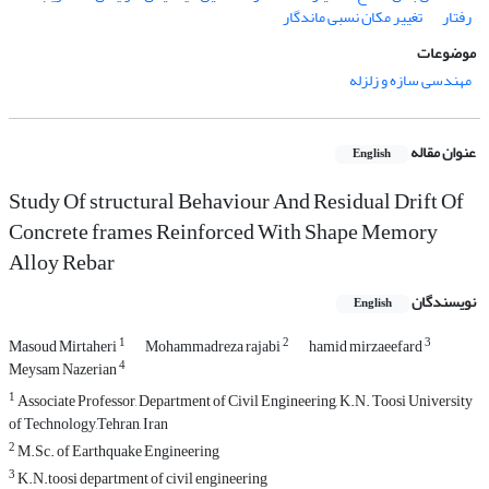
رفتار
تغییر مکان نسبی ماندگار
موضوعات
مهندسی سازه و زلزله
عنوان مقاله
English
Study Of structural Behaviour And Residual Drift Of
Concrete frames Reinforced With Shape Memory
Alloy Rebar
نویسندگان
English
1
2
3
Masoud Mirtaheri
Mohammadreza rajabi
hamid mirzaeefard
4
Meysam Nazerian
1
Associate Professor, Department of Civil Engineering, K.N. Toosi University
of Technology,Tehran, Iran
2
M.Sc. of Earthquake Engineering
3
K.N.toosi department of civil engineering