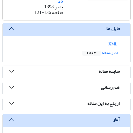
26
پاییز 1398
صفحه
121-136
فایل ها
XML
اصل مقاله
1.83 M
سابقه مقاله
هم رسانی
ارجاع به این مقاله
آمار