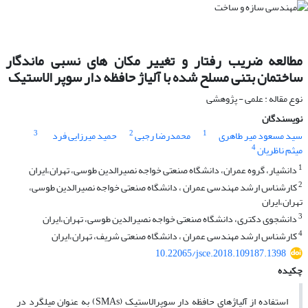
مطالعه ضریب رفتار و تغییر مکان های نسبی ماندگار
ساختمان بتنی مسلح شده با آلیاژ حافظه دار سوپر الاستیک
نوع مقاله : علمی - پژوهشی
نویسندگان
3
2
1
سید مسعود میر طاهری
محمدرضا رجبی
حمید میرزایی فرد
4
میثم ناظریان
1
دانشیار، گروه عمران، دانشگاه صنعتی خواجه نصیرالدین طوسی، تهران،ایران
2
کارشناس ارشد مهندسی عمران ، دانشگاه صنعتی خواجه نصیرالدین طوسی،
تهران،ایران
3
دانشجوی دکتری، دانشگاه صنعتی خواجه نصیرالدین طوسی، تهران،ایران
4
کارشناس ارشد مهندسی عمران ، دانشگاه صنعتی شریف، تهران،ایران
10.22065/jsce.2018.109187.1398
چکیده
استفاده از آلیاژهای حافظه دار سوپرالاستیک (SMAs) به عنوان میلگرد در