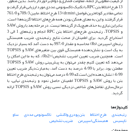
از کیفیت مطلوبی از جمله، مقاومت فشاری و دوام برخوردار باشد. بدین منظور،
13 طرح اختلاط بتن RPC با تکنیک تاکسونومی عددی مورد ارزیابی قرار گرفت و
تمامی مقادیر کوتاه‌ترین فواصل (dr,min) 13 طرح اختلاط، مابین 709/3 و 761/0
قرار گرفتند و این به معنای همگن بودن همه طرح‌های اختلاط (گزینه‌ها) است،
بنابراین نیازی به حذف هیچ‌یک از گزینه‌ها نیست. در مرحله بعد با روش SAW
و TOPSIS، رتبه‌بندی طرح‌های اختلاط بتن RPC انجام و رتبه‌های 1 الی 3
استخراج گردید. برای اطمینان از صحت نتایج رتبه‌بندی، ضریب همبستگی
رتبه‌ای اسپیرمن (Rs) محاسبه و مقدار 997/0 به دست آمد که بسیار نزدیک
به یک است و نشان‌دهنده همبستگی قوی بین متغیرهای SAW و TOPSIS
است. همچنین ضریب تعیین (ضریب تشخیص) (Rs2)، که به ما این امکان را
می‌دهد که تعیین کنیم چقدر می‌توان به پیش‌بینی روش SAW و TOPSIS
مطمئن بود، برابر با 4/99 درصد به دست آمد، به‌عبارت‌دیگر ضریب تعیین
4/99 % نشان‌دهنده این است که 4/99 درصد می‌توان به رتبه‌بندی طرح اختلاط
بتن با روش SAW و TOPSIS اطمینان حاصل نمود و رتبه‌بندی نهایی، با
نرمال‌سازی تفاضل‌های شاخص نزدیکی نسبی روش SAW و TOPSIS ارائه
گردید.
کلیدواژه‌ها
رتبه‌بندی
طرح اختلاط
بتن پودری واکنشی
تاکسونومی عددی
ساو
تاپسیس
همبستگی اسپیرمن
ضریب تشخیص
موضوعات