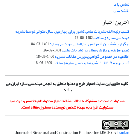
تماس با ما
نقشه سایت
آخرین اخبار
کسب رتبه الف نشریات علمی کشور برای چهارمین سال متوالی توسط نشریه
مهندسی سازه و ساخت
1402-06-17
برگزاری ششمین کنفرانس بین‌المللی مهندسی سازه
1401-03-04
تغییر هزینه پردازش مقاله در نشریات علمی
1401-02-26
اطلاعیه در خصوص گواهی پذیرش مقالات نشریه
1400-09-18
کسب رتبه A "الف" نشریه مهندسی سازه و ساخت
1399-06-18
کلیه حقوق این سایت اعم از طرح و محتوا متعلق به انجمن مهندسی سازه ایران می
باشد.
مسئولیت صحت و سقم کلیه مطالب مقاله اعم از محتوا، نام، تخصص، مرتبه، و
مسئولیت افراد به عهده شخص نویسنده مسئول مقاله است.
Journal of Structural and Construction Engineering (JSCE) by
Iranian