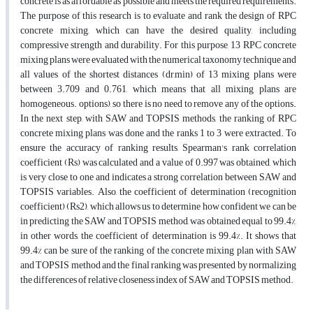
concrete is as affordable as possible and meets the required requirements.
The purpose of this research is to evaluate and rank the design of RPC
concrete mixing, which can have the desired quality, including
compressive strength and durability. For this purpose, 13 RPC concrete
mixing plans were evaluated with the numerical taxonomy technique and
all values of the shortest distances (dr,min) of 13 mixing plans were
between 3.709 and 0.761, which means that all mixing plans are
homogeneous. options), so there is no need to remove any of the options.
In the next step, with SAW and TOPSIS methods, the ranking of RPC
concrete mixing plans was done and the ranks 1 to 3 were extracted. To
ensure the accuracy of ranking results, Spearman's rank correlation
coefficient (Rs) was calculated and a value of 0.997 was obtained, which
is very close to one and indicates a strong correlation between SAW and
TOPSIS variables. Also, the coefficient of determination (recognition
coefficient) (Rs2), which allows us to determine how confident we can be
in predicting the SAW and TOPSIS method, was obtained equal to 99.4%,
in other words, the coefficient of determination is 99.4%. It shows that
99.4% can be sure of the ranking of the concrete mixing plan with SAW
and TOPSIS method and the final ranking was presented by normalizing
the differences of relative closeness index of SAW and TOPSIS method.