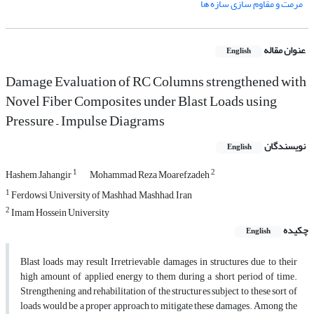
مرمت و مقاوم سازی سازه ها
عنوان مقاله
English
Damage Evaluation of RC Columns strengthened with
Novel Fiber Composites under Blast Loads using
Pressure – Impulse Diagrams
نویسندگان
English
1
2
Hashem Jahangir
Mohammad Reza Moarefzadeh
1
Ferdowsi University of Mashhad, Mashhad, Iran
2
Imam Hossein University
چکیده
English
Blast loads may result Irretrievable damages in structures due to their
high amount of applied energy to them during a short period of time.
Strengthening and rehabilitation of the structures subject to these sort of
loads would be a proper approach to mitigate these damages. Among the