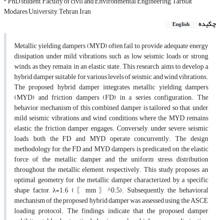
PhD student, Faculty of civil and Environmental Engineering, Tarbiat
Modares University, Tehran, Iran
چکیده
English
Metallic yielding dampers (MYD) often fail to provide adequate energy
dissipation under mild vibrations, such as low seismic loads or strong
winds, as they remain in an elastic state. This research aims to develop a
hybrid damper suitable for various levels of seismic and wind vibrations.
The proposed hybrid damper integrates metallic yielding dampers
(MYD) and friction dampers (FD) in a series configuration. The
behavior mechanism of this combined damper is tailored so that, under
mild seismic vibrations and wind conditions where the MYD remains
elastic, the friction damper engages. Conversely, under severe seismic
loads, both the FD and MYD operate concurrently. The design
methodology for the FD and MYD dampers is predicated on the elastic
force of the metallic damper and the uniform stress distribution
throughout the metallic element, respectively. This study proposes an
optimal geometry for the metallic damper characterized by a specific
shape factor, λ=1.6 (〖mm〗^0.5). Subsequently, the behavioral
mechanism of the proposed hybrid damper was assessed using the ASCE
loading protocol. The findings indicate that the proposed damper