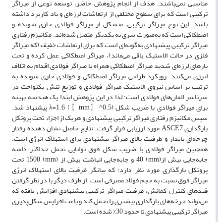
مناسبی نمی‌باشند. هدف از انجام پژوهش حاضر، توسعه نوعی از میراگر
ترکیبی است که برای سطوح مختلفی از ارتعاشات لرزه‌ای و باد کاربرد داشته
باشد. این نوع میراگر ترکیبی، متشکل از میراگر فولادی جاری شونده و
اصطکاکی است که به‌صورت سری به یکدیگر متصل شده‌اند. مکانیزم رفتاری
میراگر ترکیبی پیشنهادی به‌گونه‌ای است که برای ارتعاشات خفیف (که میراگر
فلزی در حالت الاستیک باقی می‌ماند)، میراگر اصطکاکی عمل کرده و تحت
بارهای لرزه‌ای شدید میراگر اصطکاکی همراه با میراگر فولادی اقدام به اتلاف
انرژی می‌کنند. رویکرد طراحی میراگر اصطکاکی و فولادی جاری شونده به
ترتیب بر اساس نیروی الاستیک میراگر فولادی و توزیع تنش یکنواخت در
سرتاسر المان‌های فولادی است؛ لذا در این پژوهش ابتدا یک هندسه بهینه
برای میراگر فولادی با ضریب شکل λ=1.6 (〖mm〗^0.5) پیشنهاد شد.
سپس مکانیزم رفتاری میراگر ترکیبی پیشنهادی و هریک از اجزاء تحت پروتکل
بارگذاری ASCE7 مورد ارزیابی قرار گرفت. نتایج حاصل نشان دهنده رفتار
چرخه‌ای پایدار و ظرفیت بالای میراگر پیشنهادی برای استهلاک انرژی است.
همچنین میراگر فولادی با ضریب شکل فوق توانایی تحمل حداکثر دامنه
جابه‌جایی بیش از(mm) 40 و جابه‌جایی انباشت بیش از (mm) 1500 تحت
پروتکل بارگذاری مورد نظر دارد؛ که بیانگر ظرفیت بالای استهلاک انرژی
میراگر فوق نسبت به حجم فولاد مصرفی است. از طرف دیگر با در نظر گرفتن
قیدهای کنترل کمانش، ظرفیت میراگر ترکیبی پیشنهادی افزایش یافته که
می‌تواند چرخه‌های بارگذاری بیشتری را تحمل کند و باعث افزایش شکل‌پذیری
میراگر ترکیبی پیشنهادی تا حدود 30% شده است.