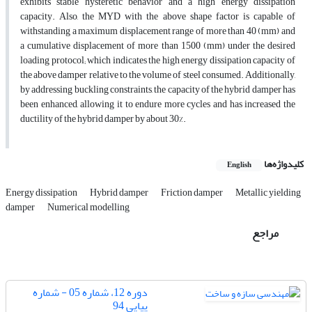
exhibits stable hysteretic behavior and a high energy dissipation
capacity. Also, the MYD with the above shape factor is capable of
withstanding a maximum displacement range of more than 40 (mm) and
a cumulative displacement of more than 1500 (mm) under the desired
loading protocol; which indicates the high energy dissipation capacity of
the above damper relative to the volume of steel consumed. Additionally,
by addressing buckling constraints, the capacity of the hybrid damper has
been enhanced, allowing it to endure more cycles and has increased the
ductility of the hybrid damper by about 30%.
کلیدواژه‌ها
English
Energy dissipation
Hybrid damper
Friction damper
Metallic yielding
damper
Numerical modelling
مراجع
دوره 12، شماره 05 - شماره
پیاپی 94