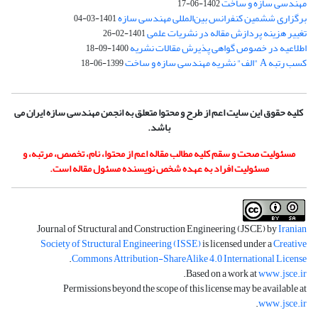
مهندسی سازه و ساخت
1402-06-17
برگزاری ششمین کنفرانس بین‌المللی مهندسی سازه
1401-03-04
تغییر هزینه پردازش مقاله در نشریات علمی
1401-02-26
اطلاعیه در خصوص گواهی پذیرش مقالات نشریه
1400-09-18
کسب رتبه A "الف" نشریه مهندسی سازه و ساخت
1399-06-18
کلیه حقوق این سایت اعم از طرح و محتوا متعلق به انجمن مهندسی سازه ایران می
باشد.
مسئولیت صحت و سقم کلیه مطالب مقاله اعم از محتوا، نام، تخصص، مرتبه، و
مسئولیت افراد به عهده شخص نویسنده مسئول مقاله است.
Journal of Structural and Construction Engineering (JSCE) by
Iranian
Society of Structural Engineering (ISSE)
is licensed under a
Creative
.
Commons Attribution-ShareAlike 4.0 International License
.
Based on a work at
www.jsce.ir
Permissions beyond the scope of this license may be available at
.
www.jsce.ir