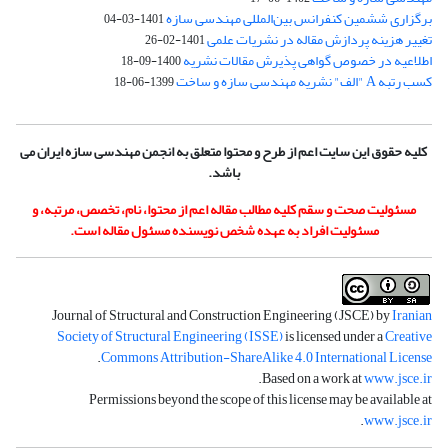
برگزاری ششمین کنفرانس بین‌المللی مهندسی سازه
1401-03-04
تغییر هزینه پردازش مقاله در نشریات علمی
1401-02-26
اطلاعیه در خصوص گواهی پذیرش مقالات نشریه
1400-09-18
کسب رتبه A "الف" نشریه مهندسی سازه و ساخت
1399-06-18
کلیه حقوق این سایت اعم از طرح و محتوا متعلق به انجمن مهندسی سازه ایران می
باشد.
مسئولیت صحت و سقم کلیه مطالب مقاله اعم از محتوا، نام، تخصص، مرتبه، و
مسئولیت افراد به عهده شخص نویسنده مسئول مقاله است.
Journal of Structural and Construction Engineering (JSCE) by
Iranian
Society of Structural Engineering (ISSE)
is licensed under a
Creative
.
Commons Attribution-ShareAlike 4.0 International License
.
Based on a work at
www.jsce.ir
Permissions beyond the scope of this license may be available at
.
www.jsce.ir