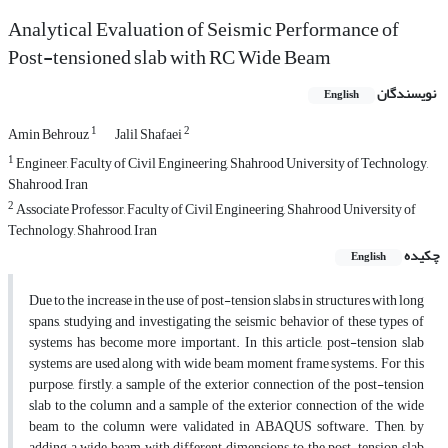
Analytical Evaluation of Seismic Performance of
Post-tensioned slab with RC Wide Beam
نویسندگان
English
1
2
Amin Behrouz
Jalil Shafaei
1
Engineer, Faculty of Civil Engineering, Shahrood University of Technology,
Shahrood, Iran
2
Associate Professor, Faculty of Civil Engineering, Shahrood University of
Technology, Shahrood, Iran
چکیده
English
Due to the increase in the use of post-tension slabs in structures with long
spans, studying and investigating the seismic behavior of these types of
systems has become more important. In this article, post-tension slab
systems are used along with wide beam moment frame systems. For this
purpose, firstly, a sample of the exterior connection of the post-tension
slab to the column and a sample of the exterior connection of the wide
beam to the column were validated in ABAQUS software. Then, by
adding a wide beam with different dimensions to the post-tension slab