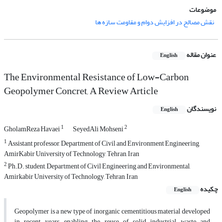
موضوعات
نقش مصالح در افزایش دوام و مقاومت سازه ها
عنوان مقاله
English
The Environmental Resistance of Low-Carbon
Geopolymer Concret, A Review Article
نویسندگان
English
1
2
GholamReza Havaei
SeyedAli Mohseni
1
Assistant professor, Department of Civil and Environment Engineering,
AmirKabir University of Technology, Tehran, Iran
2
Ph.D. student, Department of Civil Engineering and Environmental,
Amirkabir University of Technology, Tehran, Iran
چکیده
English
Geopolymer is a new type of inorganic cementitious material developed
in recent years, enabling the reuse of solid industrial waste and