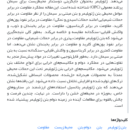
می‌دهد. ژئوپلیمر به‌عنوان جایگزینی دوستدار محیط‌زیست برای سیمان
پرتلند معمولی (OPC) شناخته شده است. این مقاله عملکرد مقاومت در برابر
عوامل محیطی بتن ژئوپلیمر و بتن مبتنی بر سیمان را از نظر مقاومت در برابر
حملات شیمیایی (مانند حملات اسیدی و نمکی)، مقاومت در برابر نفوذ یون‌های
کلرید، مقاومت در برابر کربناسیون، مقاومت در برابر یخبندان و ذوب، و
واکنش قلیایی-سنگدانه مقایسه و خلاصه می‌کند. به‌طور کلی نتیجه‌گیری
می‌شود که بتن ژئوپلیمر مقاومت بهتری در برابر حملات شیمیایی، مقاومت در
برابر نفوذ یون‌های کلرید و مقاومت در برابر یخبندان نشان می‌دهد، اما
مقاومت کمتری در برابر کربناسیون و واکنش قلیایی-سنگدانه نسبت به بتن
مبتنی بر سیمان دارد. به‌طور قابل‌توجهی، تغییرات در مواد پیش‌ساز منجر به
تفاوت‌هایی در عملکرد دوام و مکانیسم‌های خرابی برای انواع مختلف بتن
ژئوپلیمر می‌شود. مکانیسم‌های خرابی بتن ژئوپلیمر تحت این حملات محیطی
عمدتاً به محصولات هیدراته حل‌شده، محصولات انبساطی تشکیل‌شده،
ترک‌های تولیدشده و افزایش تخلخل نسبت داده می‌شود. این یافته‌ها نشان
می‌دهند که بتن ژئوپلیمر پتانسیل استفاده‌های ارزشمند در سناریوهای
خاص، به‌ویژه در محیط‌های خشن را داراست. در نهایت، چندین فرصت و
چالش بالقوه برای مطالعات آینده در زمینه دوام بتن ژئوپلیمر پیشنهاد شده
است.
کلیدواژه‌ها
بتن ژئوپلیمر
بتن
دوام بتن
محیط زیست
مقاومت