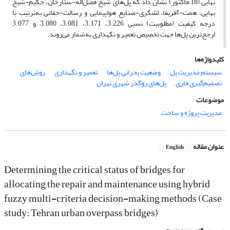
نهایی (18 فاکتور) نشان داد که پل‌های شیخ فضل‌اله-ستارخان، حکیم-شیخ
بهایی، همت-آفریقا، لشگری-صنایع هواپیمایی و رسالت-حقانی به‌ترتیب با
درجه کیفیت (مطلوبیت) نسبی 3.226، 3.171، 3.081، 3.080 و 3.077
ارجح‌ترین پل‌ها جهت تخصیص تعمیر و نگهداری به‌شمار می‌روند.
کلیدواژه‌ها
سیستم مدیریت پل
وضعیت بحرانی پل‌ها
تعمیر و نگهداری
روش‌های
تصمیم‌گیری فازی
پل‌های روگذر شهری تهران
موضوعات
مدیریت پروژه و ساخت
عنوان مقاله
English
Determining the critical status of bridges for
allocating the repair and maintenance using hybrid
fuzzy multi-criteria decision-making methods (Case
study: Tehran urban overpass bridges)