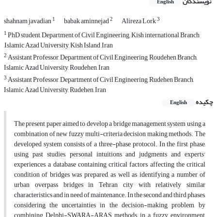
نویسندگان
English
1
2
3
shahnam javadian
babak aminnejad
Alireza Lork
1
PhD student, Department of Civil Engineering, ,Kish international Branch
,Islamic Azad University, Kish Island ,Iran
2
Assistant Professor, Department of Civil Engineering, Roudehen Branch,
Islamic Azad University, Roudehen, Iran
3
Assistant Professor, Department of Civil Engineering, Rudehen Branch,
Islamic Azad University, Rudehen, Iran
چکیده
English
The present paper aimed to develop a bridge management system using a
combination of new fuzzy multi-criteria decision making methods. The
developed system consists of a three-phase protocol. In the first phase,
using past studies, personal intuitions and judgments and experts'
experiences, a database containing critical factors affecting the critical
condition of bridges was prepared, as well as identifying a number of
urban overpass bridges in Tehran city with relatively similar
characteristics and in need of maintenance. In the second and third phases,
considering the uncertainties in the decision-making problem, by
combining Delphi-SWARA-ARAS methods in a fuzzy environment,