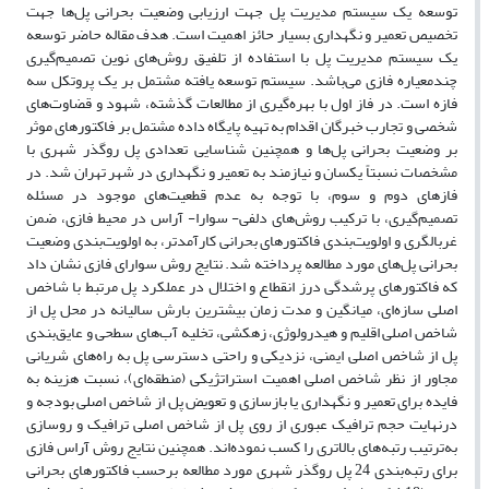
توسعه یک سیستم مدیریت پل جهت ارزیابی وضعیت بحرانی پل‌ها جهت
تخصیص تعمیر و نگهداری بسیار حائز اهمیت است. هدف مقاله حاضر توسعه
یک سیستم مدیریت پل با استفاده از تلفیق روش‌های نوین تصمیم‌گیری
چندمعیاره فازی می‌باشد. سیستم توسعه یافته مشتمل بر یک پروتکل سه
فازه است. در فاز اول با بهره‌گیری از مطالعات گذشته، شهود و قضاوت‌های
شخصی و تجارب خبرگان اقدام به تهیه پایگاه داده مشتمل بر فاکتورهای موثر
بر وضعیت بحرانی پل‌ها و همچنین شناسایی تعدادی پل روگذر شهری با
مشخصات نسبتاً یکسان و نیازمند به تعمیر و نگهداری در شهر تهران شد. در
فازهای دوم و سوم، با توجه به عدم قطعیت‌های موجود در مسئله
تصمیم‌گیری، با ترکیب روش‌های دلفی- سوارا- آراس در محیط فازی، ضمن
غربالگری و اولویت‌بندی فاکتورهای بحرانی کارآمدتر، به اولویت‌بندی وضعیت
بحرانی پل‌های مورد مطالعه پرداخته شد. نتایج روش سوارای فازی نشان داد
که فاکتورهای پرشدگی درز انقطاع و اختلال در عملکرد پل مرتبط با شاخص
اصلی سازه‌ای، میانگین و مدت زمان بیشترین بارش سالیانه در محل پل از
شاخص اصلی اقلیم و هیدرولوژی، زهکشی، تخلیه آب‌های سطحی و عایق‌بندی
پل از شاخص اصلی ایمنی، نزدیکی و راحتی دسترسی پل به راه‌های شریانی
مجاور از نظر شاخص اصلی اهمیت استراتژیکی (منطقه‌ای)، نسبت هزینه به
فایده برای تعمیر و نگهداری یا بازسازی و تعویض پل از شاخص اصلی بودجه و
درنهایت حجم ترافیک عبوری از روی پل از شاخص اصلی ترافیک و روسازی
به‌ترتیب رتبه‌های بالاتری را کسب نموده‌اند. همچنین نتایج روش آراس فازی
برای رتبه‌بندی 24 پل روگذر شهری مورد مطالعه برحسب فاکتورهای بحرانی