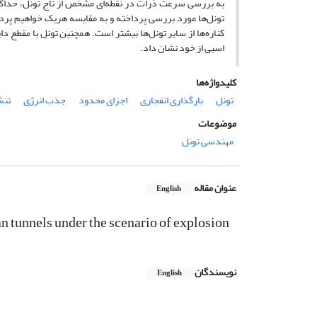
به بررسی سرعت ذرات در نقطه‌ای مشخص از تاج تونل، حداکثر
تونل‌ها مورد بررسی پرداخته و به مقایسه هریک خواهیم پرد
کناره‌ها از سایر تونل‌ها بیشتر است. همچنین تونل با مقطع د
اسبی از خود نشان داد.
کلیدواژه‌ها
تونل
بارگذاری انفجاری
اجزای محدود
جذب انرژی
تنش
موضوعات
مهندسی تونل
عنوان مقاله
English
n tunnels under the scenario of explosion
نویسندگان
English