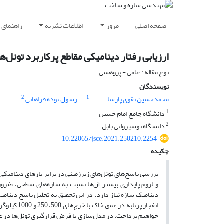
صفحه اصلی
مرور
اطلاعات نشریه
راهنمای 
ارزیابی رفتار دینامیکی مقاطع پرکاربرد تونل‌های شهری
نوع مقاله : علمی - پژوهشی
نویسندگان
2
1
محمدحسین تقوی پارسا
رسول نوده فراهانی
1
دانشگاه جامع امام حسین
2
دانشگاه نوشیروانی بابل
10.22065/jsce.2021.250210.2254
چکیده
بررسی پاسخ‌های تونل‌های زیرزمینی در برابر بارهای دینامیکی
و لزوم پایداری بیشتر آن‌ها نسبت به سازه‌های سطحی، ضروری ا
دینامیک سازه نیاز دارد. در این تحقیق به تحلیل پاسخ دینام