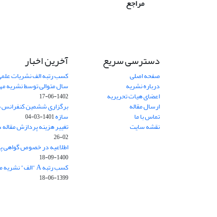
مراجع
دسترسی سریع
آخرین اخبار
صفحه اصلی
کسب رتبه الف نشریات علمی
درباره نشریه
سال متوالی توسط نشریه م
اعضای هیات تحریریه
1402-06-17
ارسال مقاله
برگزاری ششمین کنفرانس بی
تماس با ما
سازه
1401-03-04
نقشه سایت
تغییر هزینه پردازش مقاله 
02-26
اطلاعیه در خصوص گواهی پ
1400-09-18
کسب رتبه A "الف" نشریه مهندسی سازه و ساخت
1399-06-18