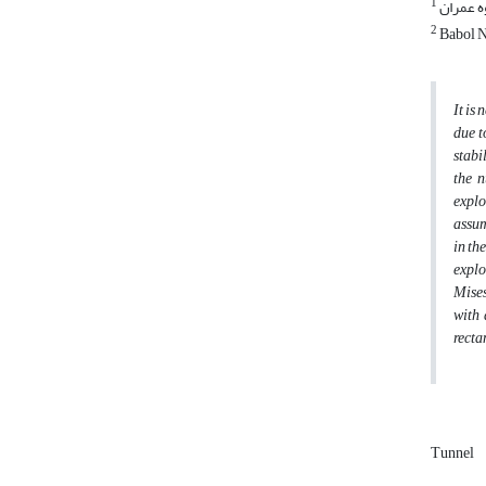
1
ه عمران
2
Babol No
It is
due t
stabi
the n
explo
assum
in th
explo
Mises
with 
recta
Tunnel