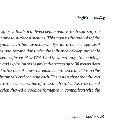
چکیده
English
plosive loads at different depths relative to the soil surface,
pared to surface structures. This requires the analysis of the
l dynamics. In this research, to analyze the dynamic response of
oe and rectangular, under the influence of deep projectile
ement software (ANSYNA LS-D). we will pay. In modeling,
n and explosion of the projectile occurs up to 30 meters deep
oint in the tunnel crown, the maximum stress created during the
the tunnels and compare each. The results show that the von
 to the concentration of stress on the sides. Also, the tunnel
explosion showed a good performance in comparison with the
کلیدواژه‌ها
English