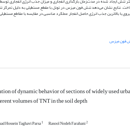
 تنش ایجاد شده در مدت‌زمان بارگذاری انفجاری و میزان جذب انرژی انفجاری توسط 
اخت. نتایج نشان می‌دهد تنش فون میزس در تونل با مقطع مستطیلی به دلیل تمرکز ت
ایروی با بالاترین جذب انرژی حاصل انفجار عملکرد مناسبی در مقایسه با مقاطع مستطیلی
 فون میزس
tion of dynamic behavior of sections of widely used urba
ferent volumes of TNT in the soil depth
1
2
d Hossein Taghavi Parsa
Rasool Nodeh Farahani