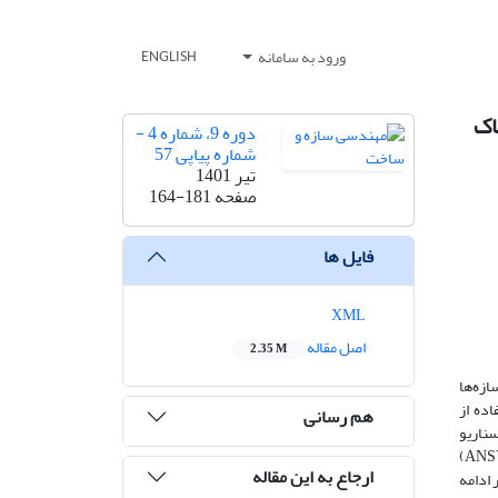
ورود به سامانه
ENGLISH
دوره 9، شماره 4 -
شماره پیاپی 57
تیر 1401
صفحه
164-181
فایل ها
XML
اصل مقاله
2.35 M
ازه‌ها
اده از
هم رسانی
سناریو
انفجار پرتابه در عمق خاک با خرج‌های 500، 250 و 1000 کیلوگرم TNT به‌وسیله نرم‌افزار اجزای محدود انسیس ال اس داینا (ANSYS LS-DYNA R18.1.0)
ارجاع به این مقاله
اتفاق می‌افتد. در ادامه