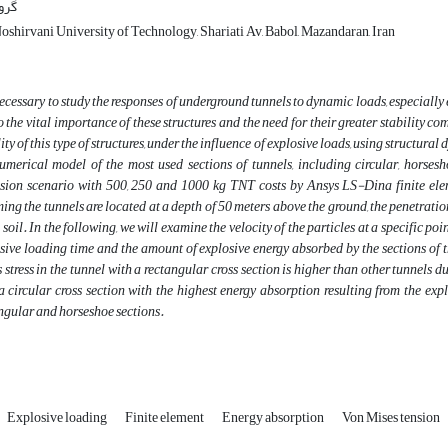
گرو
shirvani University of Technology, Shariati Av, Babol, Mazandaran, Iran
 necessary to study the responses of underground tunnels to dynamic loads, especially ex
o the vital importance of these structures and the need for their greater stability com
lity of this type of structures, under the influence of explosive loads, using structura
umerical model of the most used sections of tunnels, including circular, horsesh
sion scenario with 500, 250 and 1000 kg TNT costs by Ansys LS-Dina finite el
ing the tunnels are located at a depth of 50 meters above the ground, the penetratio
e soil. In the following, we will examine the velocity of the particles at a specific p
sive loading time and the amount of explosive energy absorbed by the sections of 
 stress in the tunnel with a rectangular cross section is higher than other tunnels due
a circular cross section with the highest energy absorption resulting from the 
ngular and horseshoe sections.
Explosive loading
Finite element
Energy absorption
Von Mises tension