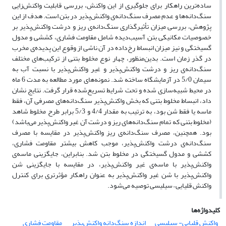
ساده‌ترین راهکار برای جلوگیری از این واکنش، بررسی قابلیت واکنش‌زایی
سنگ‌دانه‌ها و عدم مصرف سنگ‌دانه‌ی واکنش‌پذیر در بتن است. هدف از این
پژوهش، بررسی میزان تأثیرگذاری سنگ‌دانه‌ی ریز و درشت واکنش‌پذیر بر
خصوصیات مکانیکی بتن آسیب‌دیده شامل مقاومت فشاری، کششی و مدول
گسیختگی و نیز میزان انبساط رخ‌داده در آن ناشی از وقوع این پدیده‌ی مخرب
در گذر زمان است. بدین‌منظور، چهار نوع مخلوط بتنی از ترکیب‌های مختلف
سنگ‌دانه‌ی ریز و درشت واکنش‌پذیر و غیر واکنش‌پذیر با نسبت آب به
سیمان 5/0 در آزمایشگاه ساخته شد. نمونه‌های مورد مطالعه به مدت 6 ماه
در محیط شبیه‌سازی شده و تحت شرایط تسریع‌شده قرار گرفت. نتایج نشان
داد، انبساط مخلوط بتنی که بخش واکنش‌پذیر سنگ‌دانه‌های مصرفی آن، فقط
ماسه یا فقط شن بود، به ترتیب به مقدار 4/4 و 5/3 برابر طرح مخلوط شاهد
(مخلوط بتنی که تمام سنگ‌دانه‌های ریز و درشت آن غیر واکنش‌پذیر می‌باشد)
بود. همچنین، مصرف سنگ‌دانه‌ی ریز واکنش‌پذیر در مقایسه با مصرف
سنگ‌دانه‌ی درشت واکنش‌پذیر، موجب کاهش بیشتر مقاومت فشاری،
کششی و مدول گسیختگی در مخلوط بتن شد. بنابراین، جایگزینی ماسه‌ی
واکنش‌پذیر با ماسه‌ی غیر واکنش‌پذیر، در مقایسه با جایگزینی شن
واکنش‌پذیر با شن غیر واکنش‌پذیر به عنوان راهکار مؤثرتری برای کنترل
واکنش قلیایی – سیلیسی توصیه می‌شود.
کلیدواژه‌ها
واکنش قلیایی- سیلیسی
اندازه سنگ‌دانه واکنش‌پذیر
مقاومت فشاری