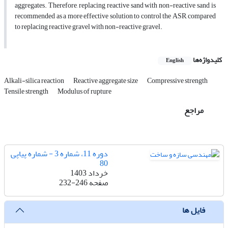
aggregates. Therefore, replacing reactive sand with non-reactive sand is
recommended as a more effective solution to control the ASR, compared
to replacing reactive gravel with non-reactive gravel.
کلیدواژه‌ها
English
Alkali-silica reaction
Reactive aggregate size
Compressive strength
Tensile strength
Modulus of rupture
مراجع
دوره 11، شماره 3 - شماره پیاپی
80
خرداد 1403
صفحه
232-246
فایل ها