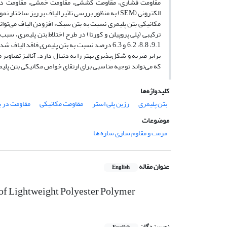
مقاومت فشاری، مقاومت کششی، مقاومت خمشی، مقاومت در ب
الکترونی (SEM) به منظور بررسی تاثیر الیاف بر ریز 
ترکیبی (پلی پروپیلن و کورتا) در طرح اختلاط بتن پلیمری، 
9.1، 8.8، 6.2 و 6.3 درصد نسبت به بتن پلیمری فا
برابر ضربه و شکل‌پذیری بهتر را به دنبال دارد. آنالیز تصاوی
که می‌تواند توجیه مناسبی برای ارتقای خواص مکانیکی بتن پل
کلیدواژه‌ها
بتن پلیمری
رزین پلی‌ استر
مقاومت مکانیکی
مقاومت در 
موضوعات
مرمت و مقاوم سازی سازه ها
عنوان مقاله
English
s of Lightweight Polyester Polymer
نویسندگان