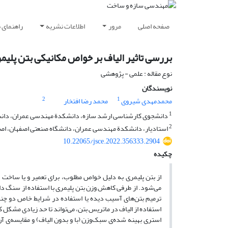
صفحه اصلی
مرور
اطلاعات نشریه
راهنمای 
بررسی تاثیر الیاف بر خواص مکانیکی بتن پلی
نوع مقاله : علمی - پژوهشی
نویسندگان
2
1
محمدمهدی شیروی
محمد رضا افتخار
1
دانشجوی کارشناسی ارشد سازه، دانشکدة مهندسی عمران، دانشگ
2
استادیار، دانشکدة مهندسی عمران، دانشگاه صنعتی اصفهان، اصف
10.22065/jsce.2022.356333.2904
چکیده
از بتن پلیمری به دلیل خواص مطلوب، برای تعمیر و یا ساخت سا
می‌شود. از طرفی کاهش وزن بتن پلیمری با استفاده از سنگ دانه
ترمیم بتن‌های آسیب دیده یا استفاده در شرایط خاص دو چندا
استفاده از الیاف در ماتریس بتن، می‌تواند تا حد زیادی مشک
‌استری بهینه شده‌ی سبک‌وزن (با و بدون الیاف) و مقایسه‌ی