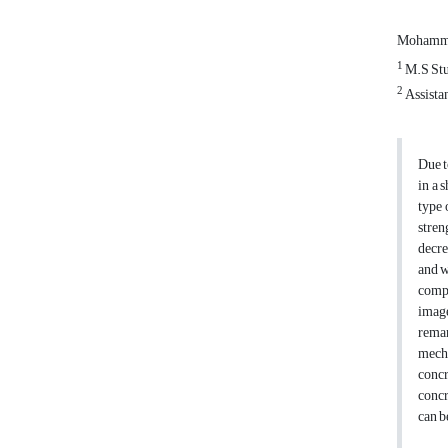
Mohamma
1
M.S Stud
2
Assistan
Due t
in a 
type 
stren
decre
and w
compr
image
remar
mecha
concr
concr
can b