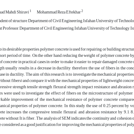
1
2
d Mahdi Shiravi
Mohammad Reza Eftekhar
ent of structure, Department of Civil Engineering, Isfahan University of Technolog
t Professor, Department of Civil Engineering, Isfahan University of Technology, Is
o its desirable properties, polymer concrete is used for repairing or building struct
short period of time. On the other hand, reducing the weight of polymer concrete by 
of concrete in practical cases in order to make it easier to repair damaged concrete o
gth usually results in a decrease in ductility, therefore, the use of fibers in the 
ase in ductility. The aim of this research is to investigate the mechanical properti
ithout fibers) and compare it with the mechanical properties of lightweight concre
essive strength, tensile strength, flexural strength, impact resistance and abrasion
s were used to investigate the effect of fibers on the microstructure of polymer 
kable improvement of the mechanical resistance of polymer concrete compared t
nical properties of polymer concrete. In this study, the use of 0.25 percent by 
ete increases the compressive, tensile, flexural, and abrasion resistance by 9.1, 
ete without It is fiber. The analysis of SEM indicates the continuity and cohesion
e considered as a good justification for improving the mechanical properties of pol