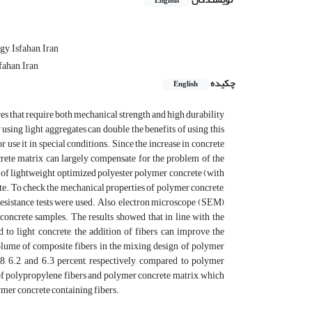
English
y, Isfahan, Iran
fahan, Iran
چکیده
English
ures that require both mechanical strength and high durability
using light aggregates can double the benefits of using this
r use it in special conditions. Since the increase in concrete
concrete matrix can largely compensate for the problem of the
es of lightweight optimized polyester polymer concrete (with
te. To check the mechanical properties of polymer concrete,
 resistance tests were used. Also, electron microscope (SEM)
concrete samples. The results showed that in line with the
o light concrete, the addition of fibers can improve the
volume of composite fibers in the mixing design of polymer
8.8, 6.2, and 6.3 percent, respectively, compared to polymer
 of polypropylene fibers and polymer concrete matrix, which
ymer concrete containing fibers.