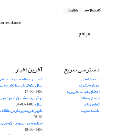
کلیدواژه‌ها
English
on resistance
مراجع
دسترسی سریع
آخرین اخبار
صفحه اصلی
کسب رتبه الف نشریات علمی
درباره نشریه
سال متوالی توسط نشریه م
اعضای هیات تحریریه
1402-06-17
ارسال مقاله
برگزاری ششمین کنفرانس بی
تماس با ما
سازه
1401-03-04
نقشه سایت
تغییر هزینه پردازش مقاله 
02-26
اطلاعیه در خصوص گواهی پ
1400-09-18