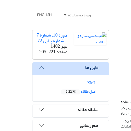
ورود به سامانه
ENGLISH
دوره 10، شماره 7
- شماره پیاپی 72
مهر 1402
صفحه
205-221
فایل ها
XML
اصل مقاله
2.22 M
ستفاده
‌تر در
سابقه مقاله
د، لذا
ری پلی
هم رسانی
مایشات