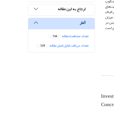
وسکوپ
ومت‌های
ارجاع به این مقاله
هد. در این تحقیق، استفاده از 0.25 درصد حجمی الیاف
 میزان
آمار
 بتن در
ری است
تعداد مشاهده مقاله
744
تعداد دریافت فایل اصل مقاله
529
Invest
Concr