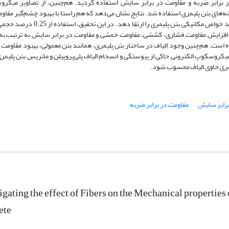
رابر ضربه و مقاومت در برابر سایش استفاده گردید. هم‌چنین، از تصاویر میکر
ساختار نمونه‌های بتن پلیمری استفاده شد. نتایج نشان می‌دهد که هم راستا با بهبود چشم‌گیر مقا
مکانیکی بتن پلیمری نسبت به بتن سبک، افزودن الیاف می‌تواند خواص مکانیکی بتن پلیمری را ارتقا د
سبب افزایش مقاومت فشاری، کششی، مقاومت خمشی و مقاومت در برابر سایش به ترتیب به
قد الیاف شده است. هم‌چنین وجود الیاف در ساختار بتن پلیمری، همانند بتن معمولی، بهبود مقاومت
ر میکروسکوپ الکترونی حاکی از پیوستگی و انسجام الیاف پلی‌پروپیلن و ماتریس بتن پلیم
یمری حاوی الیاف محسوب شود.
برابر سایش
مقاومت در برابر ضربه
igating the effect of Fibers on the Mechanical propertie
ete